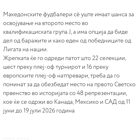
Македонските фудбалери сè уште имаат шанса за
освојување на второто место во
квалификациската група Ј, а има опција да биде
дел од баражите и како еден од победниците од
Лигата на нации.
Жрепката ќе го одреди патот што 22 селекции,
шест преку плеј-оф турнирот и 16 преку
европските плеј-оф натпревари, треба да го
поминат за да обезбедат место на првото Светско
првенство во историјата со 48 репрезентации,
кое ќе се одржи во Канада, Мексико и САД од 11
јуни до 19 јули 2026 година