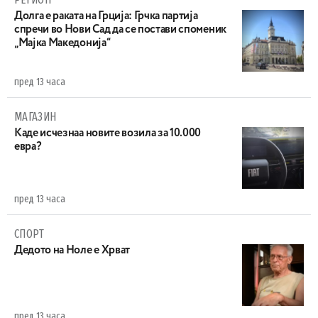
Долга е раката на Грција: Грчка партија
спречи во Нови Сад да се постави споменик
„Мајка Македонија“
пред 13 часа
МАГАЗИН
Каде исчезнаа новите возила за 10.000
евра?
пред 13 часа
СПОРТ
Дедото на Ноле е Хрват
пред 13 часа