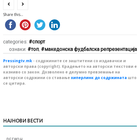
Share this...
categories:
спорт
ознаки:
топ
,
македонска фудбалска репрезентација
Pressingtv.mk
- содржините се заштитени со издавачки и
авторски права (copyright). Крадењето на авторски текстови е
казниво со закон. Дозволено е делумно превземање на
авторски содржини со ставање
хиперлинк до содржината
што
се цитира.
НАЈНОВИ ВЕСТИ
РЕГИОН