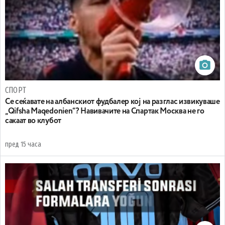
СПОРТ
Се сеќавате на албанскиот фудбалер кој на разглас извикуваше
„Qifsha Maqedonien“? Навивачите на Спартак Москва не го
сакаат во клубот
пред 15 часа