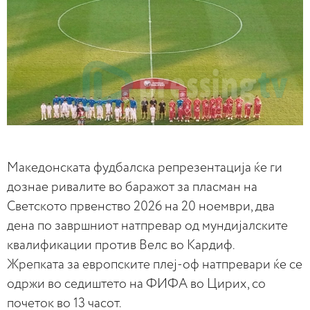
Македонската фудбалска репрезентација ќе ги
дознае ривалите во баражот за пласман на
Светското првенство 2026 на 20 ноември, два
дена по завршниот натпревар од мундијалските
квалификации против Велс во Кардиф.
Жрепката за европските плеј-оф натпревари ќе се
одржи во седиштето на ФИФА во Цирих, со
почеток во 13 часот.