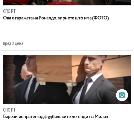
СПОРТ
Ова е гаражата на Роналдо, ѕирнете што има (ФОТО)
пред 2 дена
СПОРТ
Барези испратен од фудбалските легенди на Милан