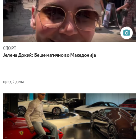
СПОРТ
Јелена Докиќ: Беше магично во Македонија
пред 2 дена