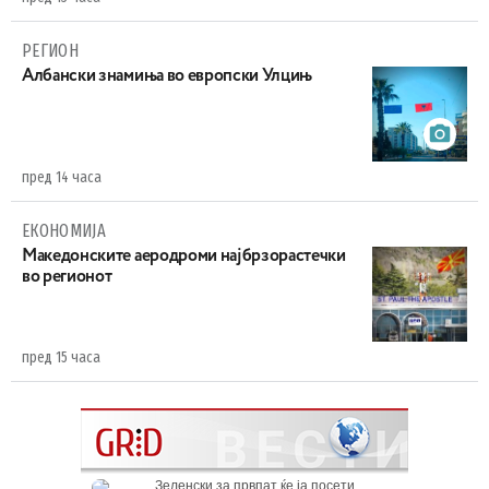
РЕГИОН
Aлбански знамиња во европски Улцињ
пред 14 часа
ЕКОНОМИЈА
Maкедонските аеродроми најбрзорастечки
во регионот
пред 15 часа