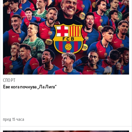
СПОРТ
Еве кога почнува „Ла Лига“
пред 15 часа