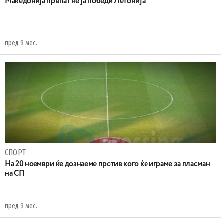
Македонија првпат не ја победи Летонија
пред 9 мес.
СПОРТ
На 20 ноември ќе дознаеме против кого ќе играме за пласман
на СП
пред 9 мес.