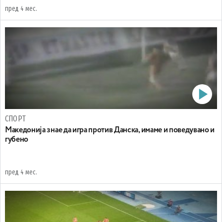
пред 4 мес.
СПОРТ
Mакедонија знае да игра против Данска, имаме и поведувано и
губено
пред 4 мес.