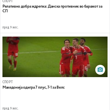
СПОРТ
Релативно добра ждрепка: Данска противник во баражот за
СП
пред 9 мес.
СПОРТ
Македонија одигра 7 плус, 7-1 за Велс
пред 9 мес.