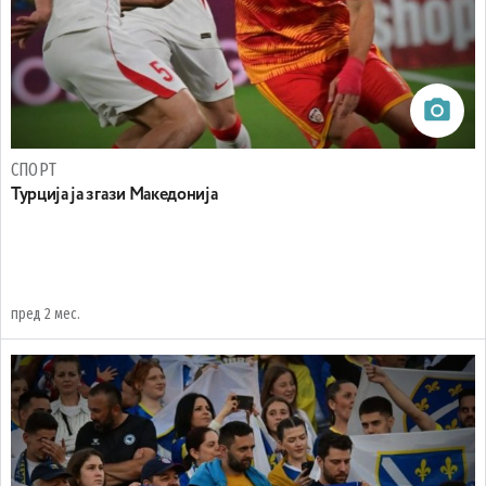
СПОРТ
Турција ја згази Македонија
пред 2 мес.