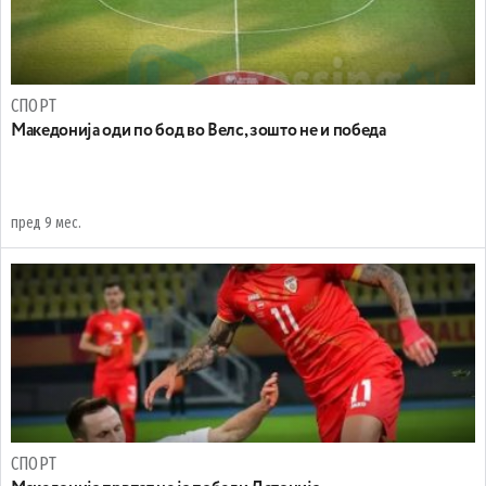
СПОРТ
Maкедонија оди по бод во Велс, зошто не и победа
пред 9 мес.
СПОРТ