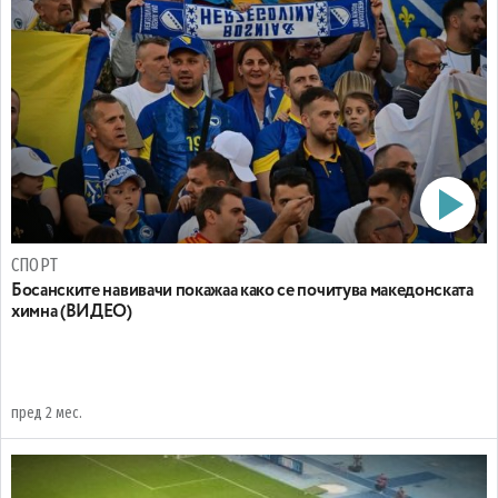
СПОРТ
Босанските навивачи покажаа како се почитува македонската
химна (ВИДЕО)
пред 2 мес.