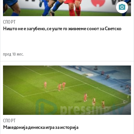
СПОРТ
Ништо не е загубено, се уште го живееме сонот за Светско
пред 10 мес.
СПОРТ
Mакедонија денеска игра за историја