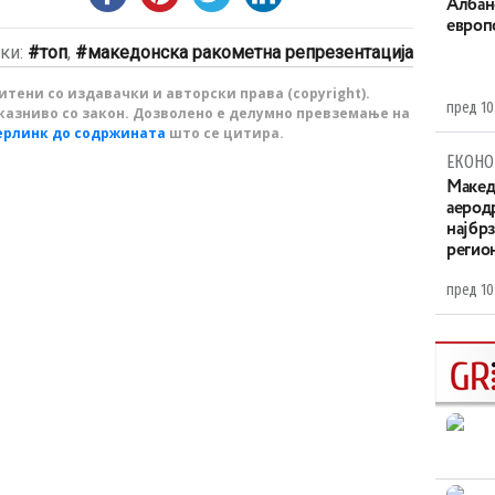
Aлбан
европ
ки:
топ
,
македонска ракометна репрезентација
тени со издавачки и авторски права (copyright).
пред 10
казниво со закон. Дозволено е делумно превземање на
ерлинк до содржината
што се цитира.
ЕКОНО
Maкед
аерод
најбр
регио
пред 10