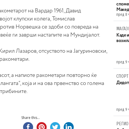
споме
Макед
акометарот на Вардар 1961, Давид
пред 8 
својот клупски колега, Томислав
 против Норвешка се здоби со повреда на
МАГАЗ
 веќе ги заврши настапите на Мундијалот.
Каде 
возила
 Кирил Лазаров, отсуството на Јагуриновски,
 ракометари.
пред 9 
асот, а напиоте ракометари повторно ќе
СПОРТ
ангата“, која и на ова првенство со голема
Дедот
 трибините.
пред 9 
Share this...
РЕГИО