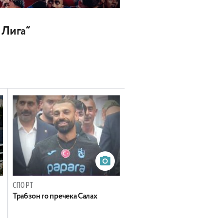
 Лига“
СПОРТ
Трабзон го пречека Салах