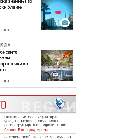
ски знамиња во
ски Улцињ
 часа
МИЈА
онските
роми
зорастечки во
нот
 часа