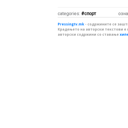
categories:
спорт
озна
Pressingtv.mk
- содржините се зашти
Крадењето на авторски текстови е 
авторски содржини со ставање
хип