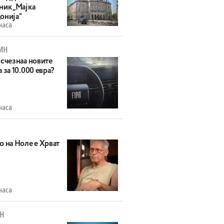
ник „Мајка
онија“
часа
ИН
исчезнаа новите
 за 10.000 евра?
часа
о на Ноле е Хрват
часа
Н