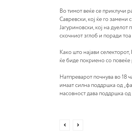
Во тимот веќе се приклучи р
Савревски, кој ќе го замени 
Јагуриновски, кој на дуелот
скочниот зглоб и поради тоа
Како што најави селекторот,
ќе биде покриено со повеќе
Натпреварот почнува во 18 ч
имаат силна поддршка од „фал
масовност дава поддршка од