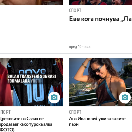
СПОРТ
Еве кога почнува „Ла
пред 10 часа
СПОРТ
СПОРТ
Дресовите на Салах се
Ана Ивановиќ ужива за сите
продаваат како турска алва
пари
(ФОТО)