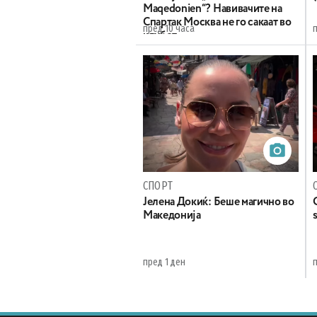
Maqedonien“? Навивачите на
Спартак Москва не го сакаат во
пред 10 часа
п
клубот
СПОРТ
Јелена Докиќ: Беше магично во
Македонија
пред 1 ден
п