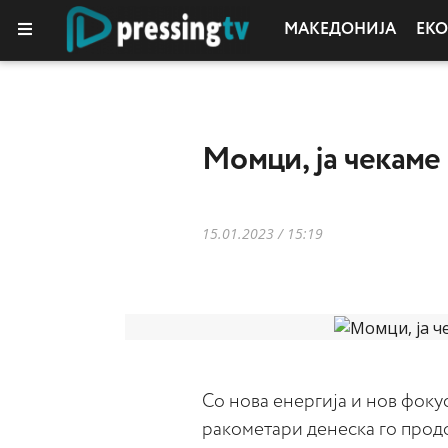
МАКЕДОНИЈА
ЕК
КОЛУМНИ
Момци, ја чекаме
15.01.2023 / 15:19
Со нова енергија и нов фоку
ракометари денеска го продо