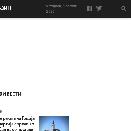
четврток, 6 август
АЗИН
2026
ВИ ВЕСТИ
Н
е раката на Грција:
партија спречи во
ад да се постави