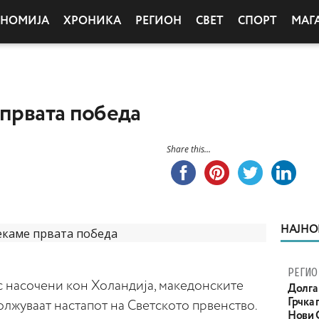
ОНОМИЈА
ХРОНИКА
РЕГИОН
СВЕТ
СПОРТ
МАГ
 првата победа
Share this...
НАЈНО
РЕГИО
с насочени кон Холандија, македонските
Долга 
Грчка 
лжуваат настапот на Светското првенство.
Нови С