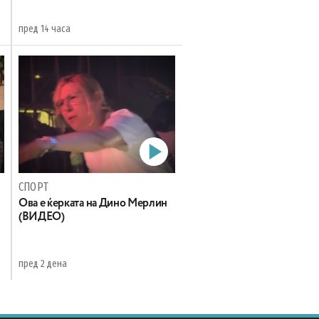
пред 14 часа
СПОРТ
Oва е ќерката на Дино Мерлин
н
(ВИДЕО)
пред 2 дена