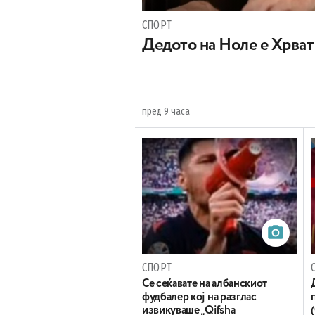
СПОРТ
Дедото на Ноле е Хрват
пред 9 часа
СПОРТ
Се сеќавате на албанскиот
фудбалер кој на разглас
извикуваше „Qifsha