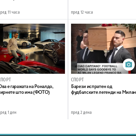
ред 11 часа
пред 12 часа
СПОРТ
СПОРТ
Ова е гаражата на Роналдо,
Барези испратен од
ѕирнете што има (ФОТО)
фудбалските легенди на Мила
ред 1 ден
пред 2 дена