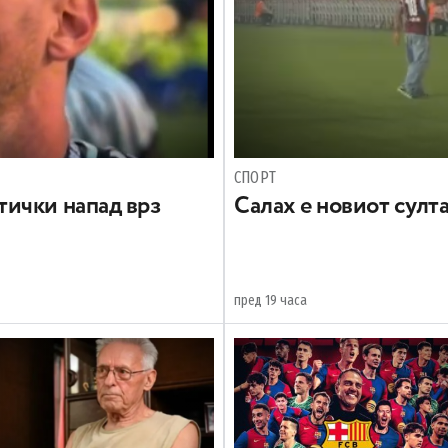
СПОРТ
ички напад врз
Салах е новиот султ
пред 19 часа