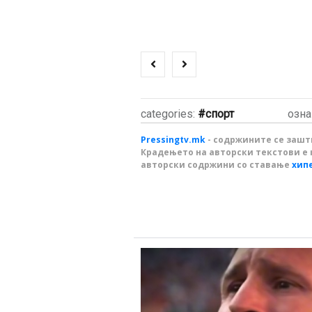
categories:
спорт
озна
Pressingtv.mk
- содржините се зашти
Крадењето на авторски текстови е 
авторски содржини со ставање
хип