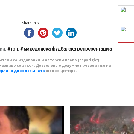
Share this...
ки:
топ
,
македонска фудбалска репрезентација
тени со издавачки и авторски права (copyright).
казниво со закон. Дозволено е делумно превземање на
ерлинк до содржината
што се цитира.