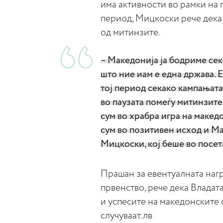
има активности во рамки на 
период, Мицкоски рече дека 
од митинзите.
– Македонија ја бодриме сек
што ние иам е една држава. 
тој период секако кампањата 
во паузата помеѓу митинзите
сум во храбра игра на макед
сум во позитивен исход и Ма
Мицкоски, кој беше во посет
Прашан за евентуалната нагр
првенство, рече дека Владат
и успесите на македонските 
случуваат.лв