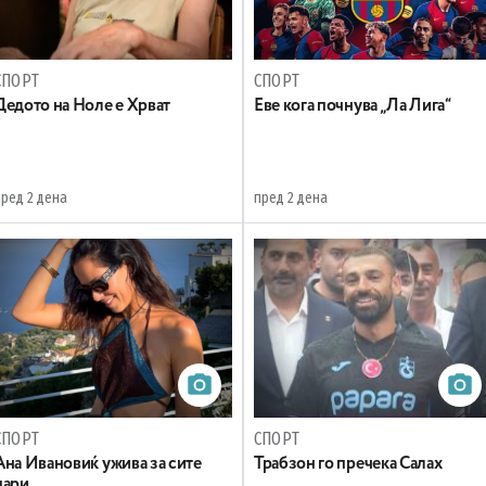
СПОРТ
СПОРТ
Дедото на Ноле е Хрват
Еве кога почнува „Ла Лига“
пред 2 дена
пред 2 дена
СПОРТ
СПОРТ
Ана Ивановиќ ужива за сите
Трабзон го пречека Салах
пари