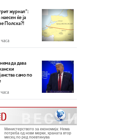
трит журнал“:
 наесен ќе ја
не Полска?!
 часа
нема да дава
кански
анства само по
е
 часа