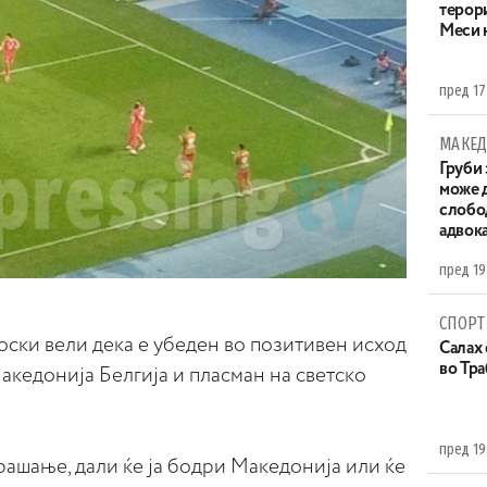
терор
Меси 
пред 17
МАКЕД
Груби 
може д
слобо
адвока
пред 19
СПОРТ
ки вели дека е убеден во позитивен исход
Салах 
во Тр
кедонија Белгија и пласман на светско
пред 19
ашање, дали ќе ја бодри Македонија или ќе