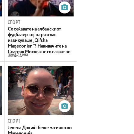
СПОРТ
Се сеќавате на албанскиот
фудбалер кој на разглас
извикуваше „Qifsha
Maqedonien“? Навивачите на
Спартак Москва не го сакаат во
пред 2 дена
клубот
СПОРТ
Јелена Докиќ: Беше магично во
Македонија