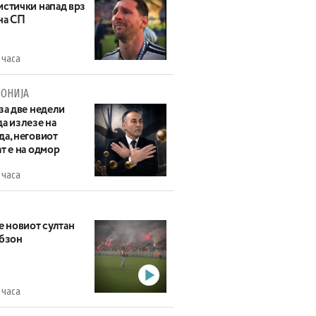
истички напад врз
на СП
 часа
ОНИЈА
за две недели
а излезе на
да, неговиот
т е на одмор
 часа
е новиот султан
абзон
 часа