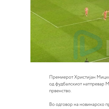
Премиерот Христијан Мицкос
од фудбалскиот натпревар Ма
првенство.
Во одговор на новинарско пр