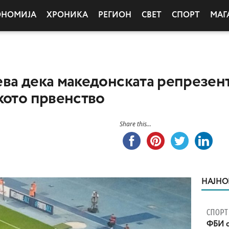
ОНОМИЈА
ХРОНИКА
РЕГИОН
СВЕТ
СПОРТ
МАГ
ва дека македонската репрезент
кото првенство
Share this...
НАЈНО
СПОРТ
ФБИ с