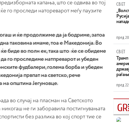
предизборната капања, што се одвива во тој
СВЕТ
ќе го проследи натореварот меѓу паузите
„Волс
Русија
напад
огаш и ќе продолжиме да ја бодриме, затоа
пред 20
Една таковина имаме, тоа е Македонија. Во
ќе биде во полн ек, така што ќе се обидеме
СВЕТ
Трамп 
 да го проследиме натпреварот и убеден
амери
онските фудбалери, голема борба и убеден
државј
раѓањ
кедонија првпат на светско, рече
а на општина Јегуновце.
пред 22
ада во случај на пласман на Светското
а никогаш не ги заборавила постигнувањата
спортисти без разлика во кој спорт тие се