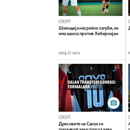
СПОРТ
Шкендија несреќно загуби, но
има шанса против Хибернијан
пред 22 часа
СПОРТ
Дресовите на Салах се
продаваат како турска алва