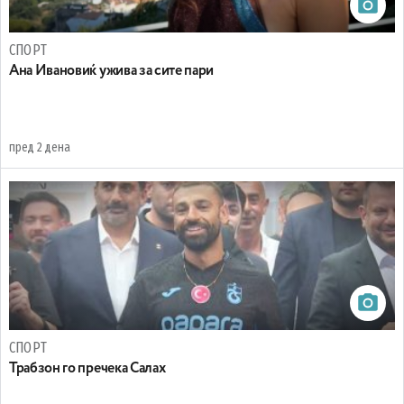
СПОРТ
Ана Ивановиќ ужива за сите пари
пред 2 дена
СПОРТ
Трабзон го пречека Салах