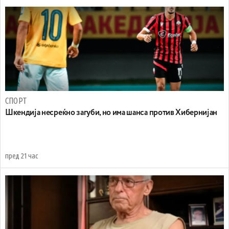
СПОРТ
Шкендија несреќно загуби, но има шанса против Хибернијан
пред 21 час