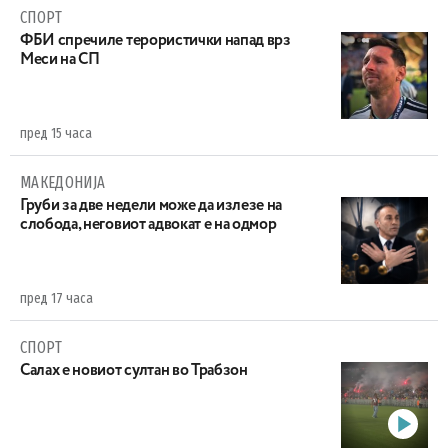
СПОРТ
ФБИ спречиле терористички напад врз
Меси на СП
пред 15 часа
МАКЕДОНИЈА
Груби за две недели може да излезе на
слобода, неговиот адвокат е на одмор
пред 17 часа
СПОРТ
Салах е новиот султан во Трабзон