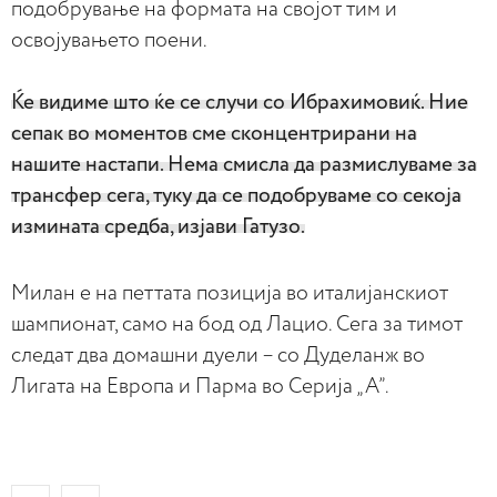
подобрување на формата на својот тим и
освојувањето поени.
Ќе видиме што ќе се случи со Ибрахимовиќ. Ние
сепак во моментов сме сконцентрирани на
нашите настапи. Нема смисла да размислуваме за
трансфер сега, туку да се подобруваме со секоја
измината средба, изјави Гатузо.
Милан е на петтата позиција во италијанскиот
шампионат, само на бод од Лацио. Сега за тимот
следат два домашни дуели – со Дуделанж во
Лигата на Европа и Парма во Серија „А”.