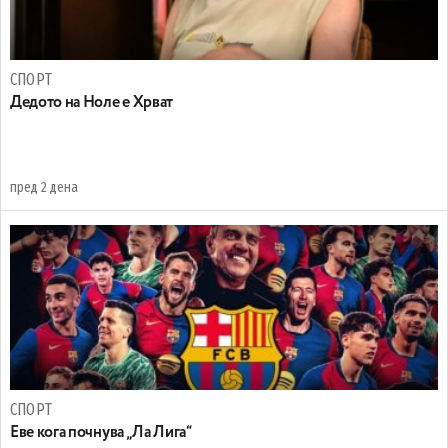
СПОРТ
Дедото на Ноле е Хрват
пред 2 дена
СПОРТ
Еве кога почнува „Ла Лига“