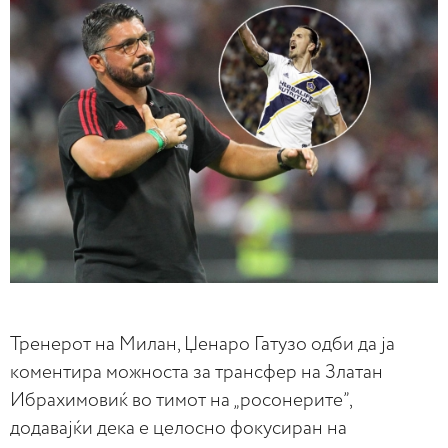
Тренерот на Милан, Џенаро Гатузо одби да ја
коментира можноста за трансфер на Златан
Ибрахимовиќ во тимот на „росонерите”,
додавајќи дека е целосно фокусиран на