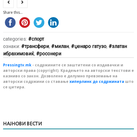
Share this...
categories:
спорт
ознаки:
трансфери
,
милан
,
џенаро гатузо
,
златан
ибрахимовиќ
,
росонери
Pressingtv.mk
- содржините се заштитени со издавачки и
авторски права (copyright). Крадењето на авторски текстови е
казниво со закон. Дозволено е делумно превземање на
авторски содржини со ставање
хиперлинк до содржината
што
се цитира.
НАЈНОВИ ВЕСТИ