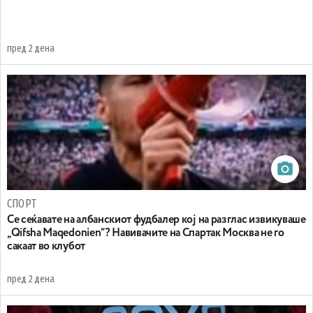
пред 2 дена
СПОРТ
Се сеќавате на албанскиот фудбалер кој на разглас извикуваше
„Qifsha Maqedonien“? Навивачите на Спартак Москва не го
сакаат во клубот
пред 2 дена