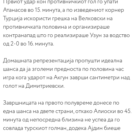
Првиот удар кон противничкиот гол го упати
Атанасов во 15. минута, а по изведениот корнер
Турција искористи грешка на Велковски на
противничката половина и организираше
контранапад што го реализираше Узун за водство
од 2-0 во 16. минута.
Домашната репрезентација пропушти идеална
шанса да ја зголеми предноста по половина час
игра кога ударот на Акгун заврши сантиметри над
голот на Димитриевски.
Завршницата на првото полувреме донесе по
една шанса на двете страни, откако Алиоски во 45.
минута од непосредна близина не успеа да го
совлада турскиот голман, додека Ајдин биеше