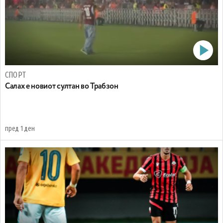
СПОРТ
Салах е новиот султан во Трабзон
пред 1 ден