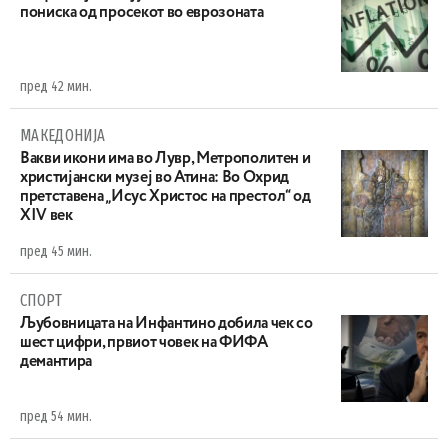
пониска од просекот во еврозоната
пред 42 мин.
МАКЕДОНИЈА
Вакви икони има во Лувр, Метрополитен и
христијански музеј во Атина: Во Охрид
претставена „Исус Христос на престол“ од
XIV век
пред 45 мин.
СПОРТ
Љубовницата на Инфантино добила чек со
шест цифри, првиот човек на ФИФА
демантира
пред 54 мин.