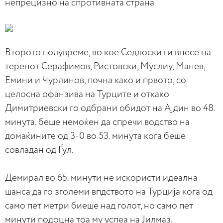
непрецизно на спротивната страна.
Второто полувреме, во кое Седлоски ги внесе на
теренот Серафимов, Ристовски, Муслиу, Манев,
Емини и Чурлинов, почна како и првото, со
целосна офанзива на Турците и откако
Димитриевски го одбрани обидот на Ајдин во 48.
минута, беше немоќен да спречи водство на
домаќините од 3-0 во 53. минута кога беше
совладан од Ѓул.
Демирал во 65. минути не искористи идеална
шанса да го зголеми впдството на Турција кога од
само пет метри биеше над голот, но само пет
минути подоцна тоа му успеа на Јилмаз.