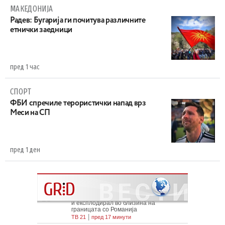
МАКЕДОНИЈА
Радев: Бугарија ги почитува различните
етнички заедници
пред 1 час
СПОРТ
ФБИ спречиле терористички напад врз
Меси на СП
пред 1 ден