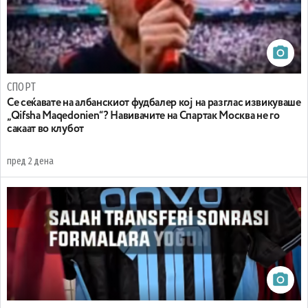
СПОРТ
Се сеќавате на албанскиот фудбалер кој на разглас извикуваше
„Qifsha Maqedonien“? Навивачите на Спартак Москва не го
сакаат во клубот
пред 2 дена