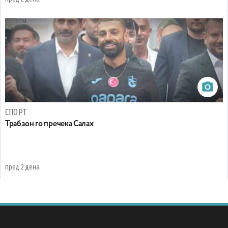
СПОРТ
Трабзон го пречека Салах
пред 2 дена