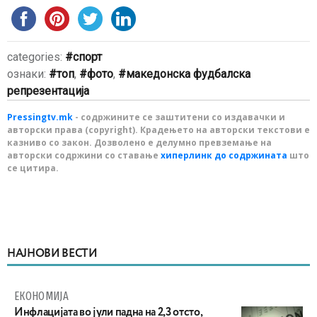
categories:
спорт
ознаки:
топ
,
фото
,
македонска фудбалска
репрезентација
Pressingtv.mk
- содржините се заштитени со издавачки и
авторски права (copyright). Крадењето на авторски текстови е
казниво со закон. Дозволено е делумно превземање на
авторски содржини со ставање
хиперлинк до содржината
што
се цитира.
НАЈНОВИ ВЕСТИ
ЕКОНОМИЈА
Инфлацијата во јули падна на 2,3 отсто,