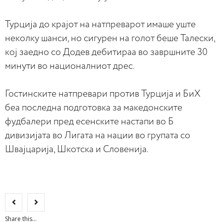
Турција до крајот на натпреварот имаше уште
неколку шанси, но сигурен на голот беше Талески,
кој заедно со Додев дебитираа во завршните 30
минути во националниот дрес.
Гостинските натпревари против Турција и БиХ
беа последна подготовка за македонските
фудбалери пред есенските настапи во Б
дивизијата во Лигата на нации во групата со
Швајцарија, Шкотска и Словенија.
Share this...