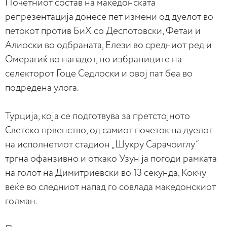
Почетниот состав на македонската
репрезентација донесе пет измени од дуелот во
петокот против БиХ со Деспотовски, Фетаи и
Алиоски во одбраната, Елези во средниот ред и
Омерагиќ во нападот, но избраниците на
селекторот Гоце Седлоски и овој пат беа во
подредена улога.
Турција, која се подготвува за претстојното
Светско првенство, од самиот почеток на дуелот
на исполнетиот стадион „Шукру Сарачоиглу“
тргна офанзивно и откако Узун ја погоди рамката
на голот на Димитриевски во 13 секунда, Кокчу
веќе во следниот напад го совлада македонскиот
голман.