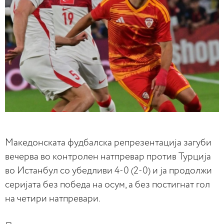
Македонската фудбалска репрезентација загуби
вечерва во контролен натпревар против Турција
во Истанбул со убедливи 4-0 (2-0) и ја продолжи
серијата без победа на осум, а без постигнат гол
на четири натпревари.