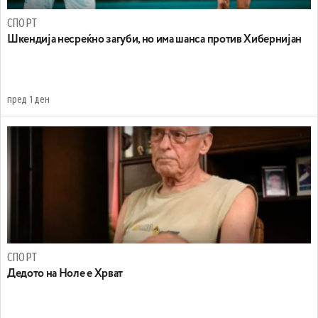
СПОРТ
Шкендија несреќно загуби, но има шанса против Хибернијан
пред 1 ден
СПОРТ
Дедото на Ноле е Хрват