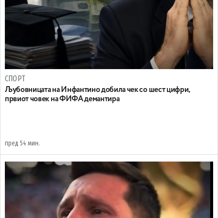
СПОРТ
Љубовницата на Инфантино добила чек со шест цифри,
првиот човек на ФИФА демантира
пред 54 мин.