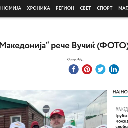
ОНОМИЈА
ХРОНИКА
РЕГИОН
СВЕТ
СПОРТ
МАГ
 Македонија“ рече Вучиќ (ФОТО
Share this...
НАЈНО
МАКЕД
Груби 
може д
слобо