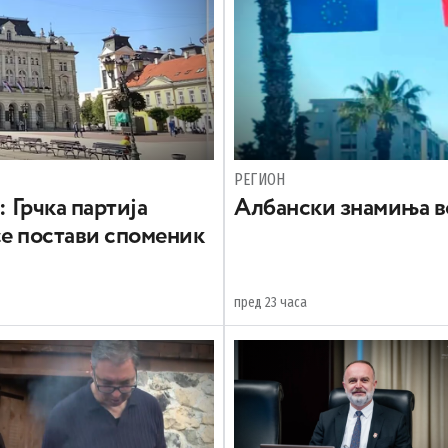
РЕГИОН
: Грчка партија
Aлбански знамиња в
се постави споменик
пред 23 часа