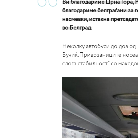
Ви благодариме Црна Гора, Р
благодариме белграѓани за г
насмевки, истакна претседа
во Белград.
Неколку автобуси дојдоа од 
Вучиќ.Приврзаниците носеа 
слога,стабилност“ со македо