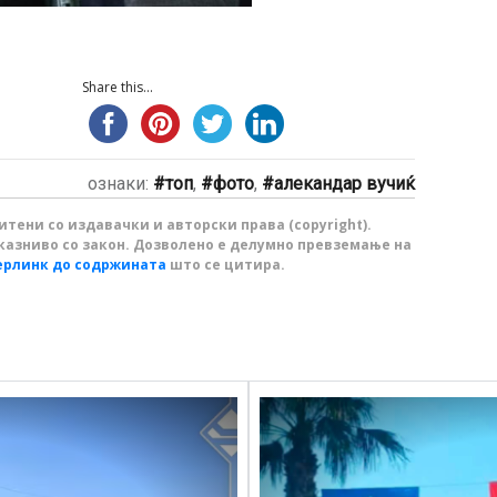
Share this...
ознаки:
топ
,
фото
,
алекандар вучиќ
тени со издавачки и авторски права (copyright).
казниво со закон. Дозволено е делумно превземање на
ерлинк до содржината
што се цитира.