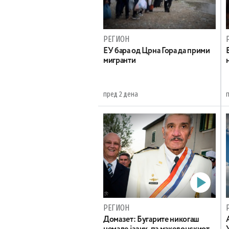
РЕГИОН
EУ бара од Црна Гора да прими
мигранти
пред 2 дена
РЕГИОН
Домазет: Бугарите никогаш