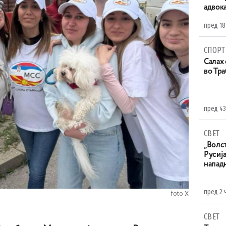
адвока
пред 18
СПОРТ
Салах 
во Тр
пред 43
СВЕТ
„Волс
Русија
напад
пред 2 
foto X
СВЕТ