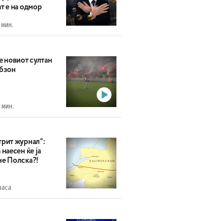
т е на одмор
 мин.
е новиот султан
абзон
 мин.
трит журнал“:
 наесен ќе ја
не Полска?!
часа