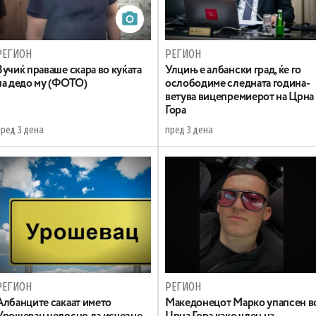
РЕГИОН
РЕГИОН
Вучиќ праваше скара во куќата
Улцињ е албански град, ќе го
на дедо му (ФОТО)
ослободиме следната година-
ветува вицепремиерот на Црна
Гора
пред 3 дена
пред 3 дена
РЕГИОН
РЕГИОН
Aлбанците сакаат името
Maкедонецот Марко упапсен в