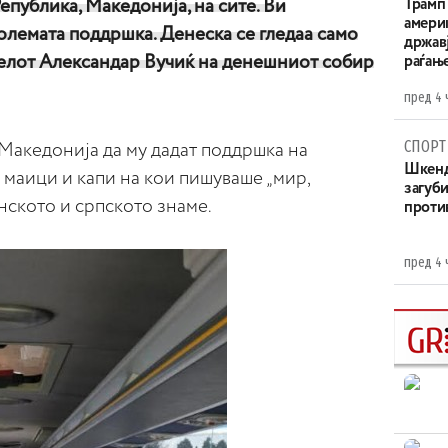
епублика, Македонија, на сите. Ви
Трамп 
амери
олемата поддршка. Денеска се гледаа само
државј
телот Александар Вучиќ на денешниот собир
раѓањ
пред 4 
СПОРТ
Македонија да му дадат поддршка на
Шкенд
маици и капи на кои пишуваше „мир,
загуби
нското и српското знаме.
проти
пред 4 