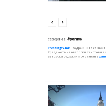
categories:
регион
Pressingtv.mk
- содржините се зашти
Крадењето на авторски текстови е 
авторски содржини со ставање
хип