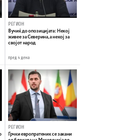
РЕГИОН
Вучиќ до опозицијата: Некој
живее за Северина, а некој за
својот народ
пред 4 дена
РЕГИОН
о
Грчки европратеник се закани