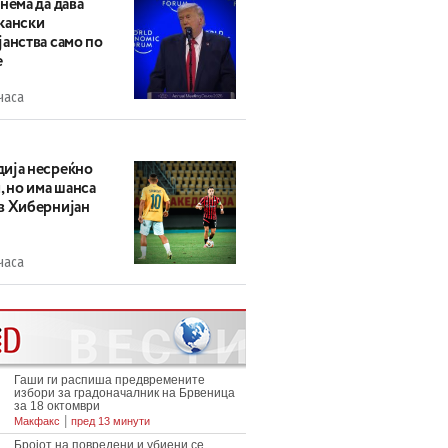
нема да дава
кански
анства само по
е
часа
ија несреќно
, но има шанса
в Хибернијан
часа