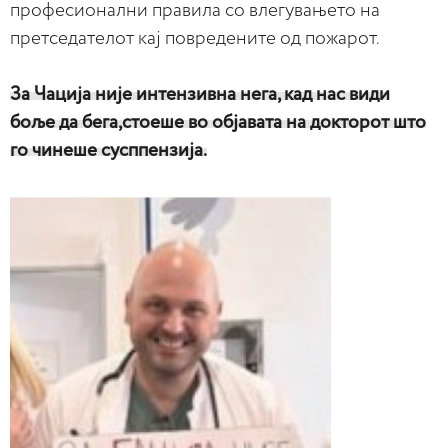
професионални правила со влегувањето на
претседателот кај повредените од пожарот.
За Чација није интензивна нега, кад нас види
боље да бега,стоеше во објавата на докторот што
го чинеше сусппензија.