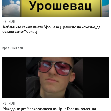
РЕГИОН
Aлбанците сакаат името Урошевац целосно да исчезне, да
остане само Феризај
пред 2 недели
РЕГИОН
Maкедонецот Марко упапсен во Црна Гора како член на