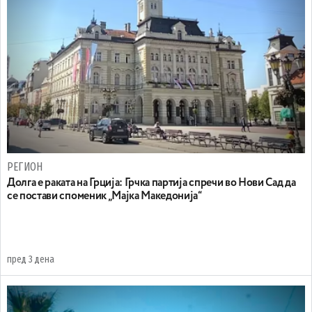
РЕГИОН
Долга е раката на Грција: Грчка партија спречи во Нови Сад да
се постави споменик „Мајка Македонија“
пред 3 дена