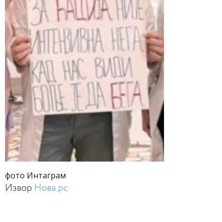
фото Интаграм
Извор
Нова.рс