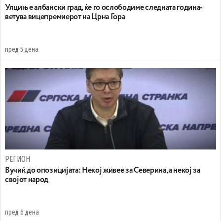
Улцињ е албански град, ќе го ослободиме следната година-
ветува вицепремиерот на Црна Гора
пред 5 дена
РЕГИОН
Вучиќ до опозицијата: Некој живее за Северина, а некој за
својот народ
пред 6 дена