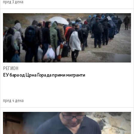
пред 3 дена
РЕГИОН
EУ бара од Црна Гора да прими мигранти
пред 4 дена