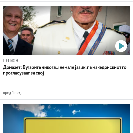
РЕГИОН
Домазет: Бугарите никогаш немале јазик, па македонскиот го
прогласуваат за свој
пред 1 нед.