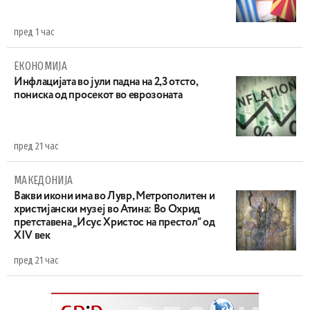
пред 1 час
ЕКОНОМИЈА
Инфлацијата во јули падна на 2,3 отсто,
пониска од просекот во еврозоната
пред 21 час
МАКЕДОНИЈА
Вакви икони има во Лувр, Метрополитен и
христијански музеј во Атина: Во Охрид
претставена „Исус Христос на престол“ од
XIV век
пред 21 час