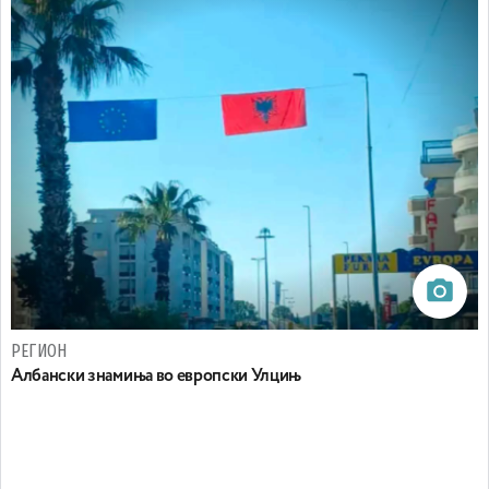
РЕГИОН
Aлбански знамиња во европски Улцињ