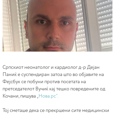
Српскиот неонатолог и кардиолог д-р Дејан
Паниќ е суспендиран затоа што во објавите на
Фејсбук се побуни против посетата на
претседателот Вучиќ кај тешко повредените од
Кочани, пишува „
Нова.рс“.
Тој сметаше дека се прекршени сите медицински