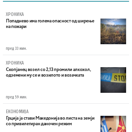
ХРОНИКА
Попаднево има голема опасност од ширење
на пожари
пред 33 мин.
ХРОНИКА
Скопјанец возел со 2,13 промили алкохол,
одземени му се и возилото и возачката
пред 59 мин.
ЕКОНОМИЈА
Грција ја стави Македонија во листа на земји
со привилегиран даночен режим