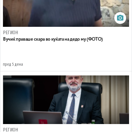
РЕГИОН
Вучиќ праваше скара во куќата на дедо му (ФОТО)
пред 5 дена
РЕГИОН