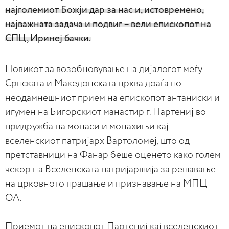
најголемиот Божји дар за нас и, истовремено,
најважната задача и подвиг – вели епископот на
СПЦ, Иринеј бачки.
Повикот за возобновување на дијалогот меѓу
Српската и Македонската црква доаѓа по
неодамнешниот прием на епископот антаниски и
игумен на Бигорскиот манастир г. Партениј во
придружба на монаси и монахињи кај
вселенскиот патријарх Вартоломеј, што од
претставници на Фанар беше оценето како голем
чекор на Вселенската патријаршија за решавање
на црковното прашање и признавање на МПЦ-
ОА.
Приемот на епископот Партениј кај вселенскиот