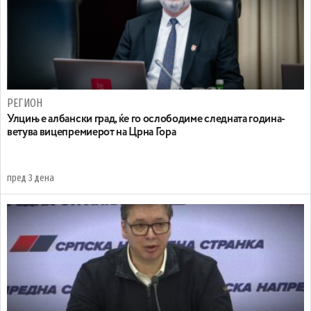
РЕГИОН
Улцињ е албански град, ќе го ослободиме следната година-
ветува вицепремиерот на Црна Гора
пред 3 дена