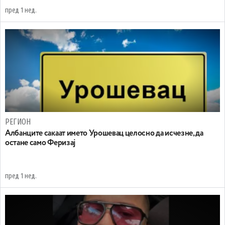
пред 1 нед.
РЕГИОН
Aлбанците сакаат името Урошевац целосно да исчезне, да
остане само Феризај
пред 1 нед.