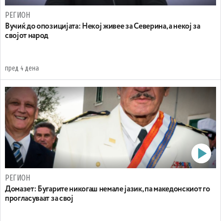
РЕГИОН
Вучиќ до опозицијата: Некој живее за Северина, а некој за
својот народ
пред 4 дена
РЕГИОН
Домазет: Бугарите никогаш немале јазик, па македонскиот го
прогласуваат за свој