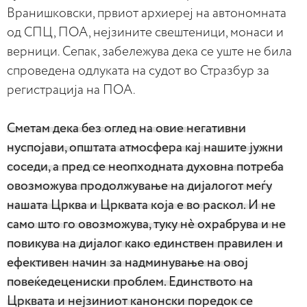
Вранишковски, првиот архиереј на автономната
од СПЦ, ПОА, нејзините свештеници, монаси и
верници. Сепак, забележува дека се уште не била
спроведена одлуката на судот во Стразбур за
регистрација на ПОА.
Сметам дека без оглед на овие негативни
нуспојави, општата атмосфера кај нашите јужни
соседи, а пред се неопходната духовна потреба
овозможува продолжување на дијалогот меѓу
нашата Црква и Црквата која е во раскол. И не
само што го овозможува, туку нè охрабрува и не
повикува на дијалог како единствен правилен и
ефективен начин за надминување на овој
повеќедецениски проблем. Единството на
Црквата и нејзиниот канонски поредок се