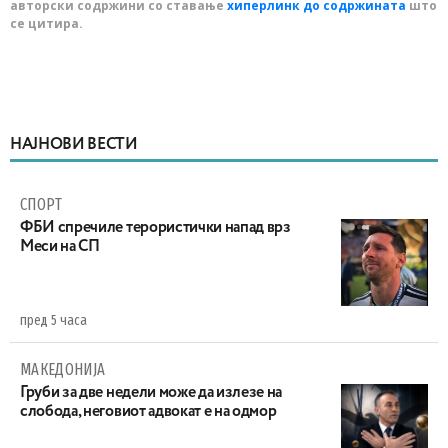
авторски содржини со ставање
хиперлинк до содржината
што
се цитира.
НАЈНОВИ ВЕСТИ
СПОРТ
ФБИ спречиле терористички напад врз
Меси на СП
пред 5 часа
МАКЕДОНИЈА
Груби за две недели може да излезе на
слобода, неговиот адвокат е на одмор