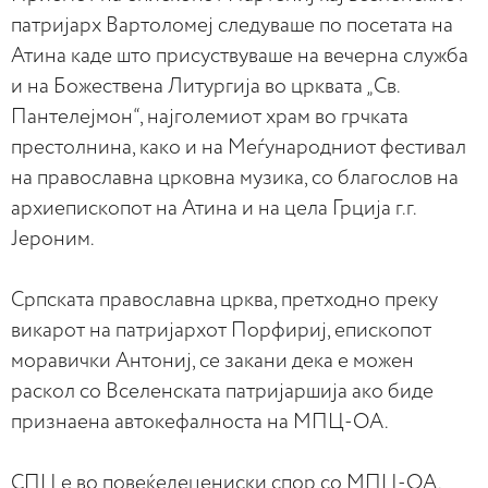
патријарх Вартоломеј следуваше по посетата на
Атина каде што присуствуваше на вечерна служба
и на Божествена Литургија во црквата „Св.
Пантелејмон“, најголемиот храм во грчката
престолнина, како и на Меѓународниот фестивал
на православна црковна музика, со благослов на
архиепископот на Атина и на цела Грција г.г.
Јероним.
Српската православна црква, претходно преку
викарот на патријархот Порфириј, епископот
моравички Антониј, се закани дека е можен
раскол со Вселенската патријаршија ако биде
признаена автокефалноста на МПЦ-ОА.
СПЦ е во повеќедецениски спор со МПЦ-ОА,