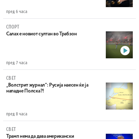
пред 6 часа
СПОРТ
Салах е новиот султан во Трабзон
пред 7 часа
СВЕТ
„Волстрит журнал“: Русија наесен ќе ја
нападне Полска?!
пред 8 часа
СВЕТ
Трамп нема да дава американски