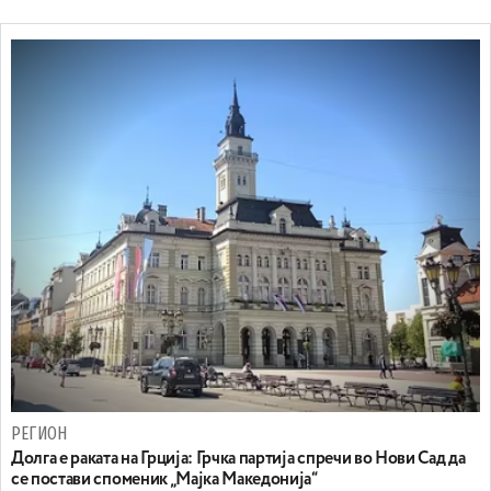
РЕГИОН
Долга е раката на Грција: Грчка партија спречи во Нови Сад да
се постави споменик „Мајка Македонија“