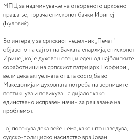
МПЦ за надминување на отвореното црковно
прашање, порача епископот бачки Иринеј
(Буловиќ).
Во интервју за српскиот неделник „Печат“
објавено на сајтот на Бачката епархија, епископот
Иринеј, кој е духовен отец и еден од најблиските
сoработници на српскиот патријарх Порфириј,
вели дека актуелната општа состојба во
Македонија и духовната потреба на верниците
поттикнува и повикува на дијалог како
единствено исправен начин за решавање на
проблемот.
Тој посочува дека веќе нема, како што наведува,
судско-полициско насилство врз Јован