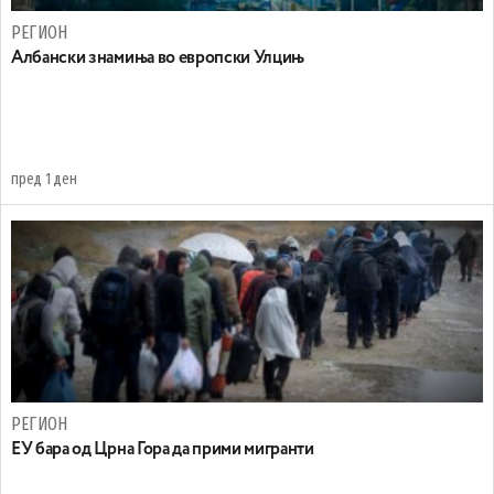
РЕГИОН
Aлбански знамиња во европски Улцињ
пред 1 ден
РЕГИОН
EУ бара од Црна Гора да прими мигранти