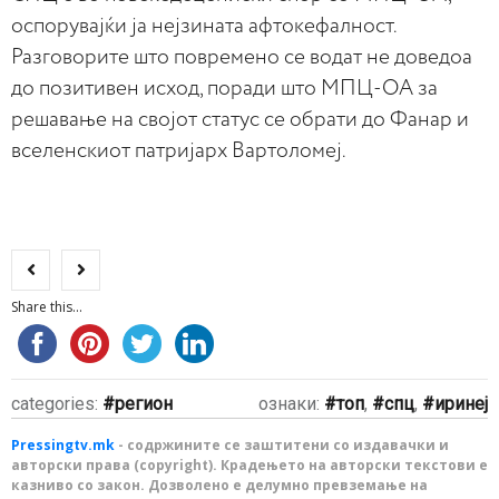
оспорувајќи ја нејзината афтокефалност.
Разговорите што повремено се водат не доведоа
до позитивен исход, поради што МПЦ-ОА за
решавање на својот статус се обрати до Фанар и
вселенскиот патријарх Вартоломеј.
Share this...
categories:
регион
ознаки:
топ
,
спц
,
иринеј
Pressingtv.mk
- содржините се заштитени со издавачки и
авторски права (copyright). Крадењето на авторски текстови е
казниво со закон. Дозволено е делумно превземање на