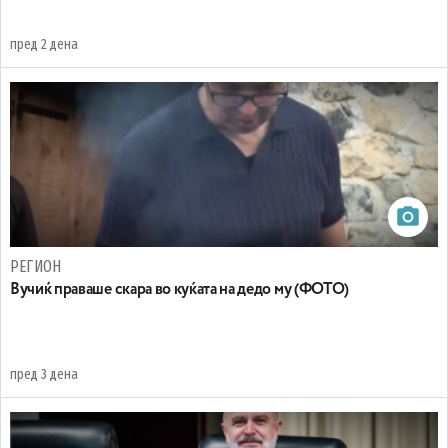
пред 2 дена
РЕГИОН
Вучиќ праваше скара во куќата на дедо му (ФОТО)
пред 3 дена