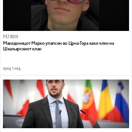
РЕГИОН
Maкедонецот Марко упапсен во Црна Гора како член на
Шкаљарскиот клан
пред 1 нед.