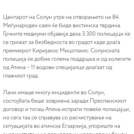
Центарот на Солун утре на отворањето на 84.
Меѓународен саем ќе биде вистинска тврдина.
Грчките медиуми објавија дека 3.300 полицајци ќе
се грижат за безбедноста во градот каде доаѓа
премиерот Киријакос Мицотакис. Солунската
полиција ќе добие голема поддршка и од колегите
од Атина – 11 водови специјалци доаѓаат од
главниот град.
Лани имаше многу инциденти во Солун,
состојбата беше зовриена заради Преспанскиот
договор и тогаш Атина испрати повеќе полицајци,
но сега таа се справува со расчистување на
ситуацијата во атинска Егзархија, упориште на