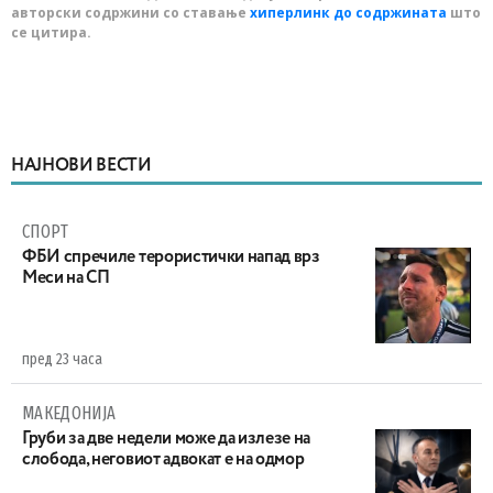
авторски содржини со ставање
хиперлинк до содржината
што
се цитира.
НАЈНОВИ ВЕСТИ
СПОРТ
ФБИ спречиле терористички напад врз
Меси на СП
пред 23 часа
МАКЕДОНИЈА
Груби за две недели може да излезе на
слобода, неговиот адвокат е на одмор