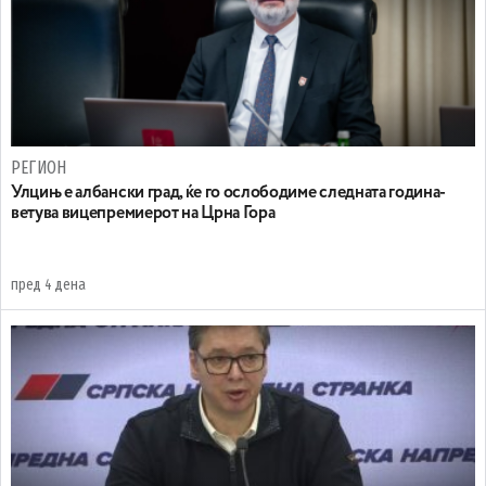
РЕГИОН
Улцињ е албански град, ќе го ослободиме следната година-
ветува вицепремиерот на Црна Гора
пред 4 дена