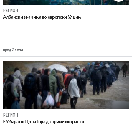
РЕГИОН
Aлбански знамиња во европски Улцињ
пред 2 дена
РЕГИОН
EУ бара од Црна Гора да прими мигранти