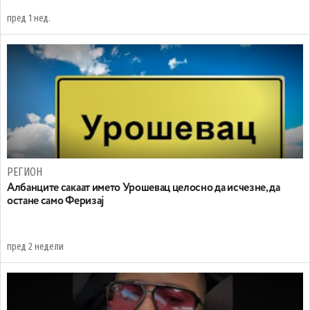
пред 1 нед.
РЕГИОН
Aлбанците сакаат името Урошевац целосно да исчезне, да
остане само Феризај
пред 2 недели