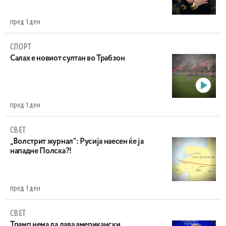
пред 1 ден
СПОРТ
Салах е новиот султан во Трабзон
пред 1 ден
СВЕТ
„Волстрит журнал“: Русија наесен ќе ја
нападне Полска?!
пред 1 ден
СВЕТ
Трамп нема да дава американски