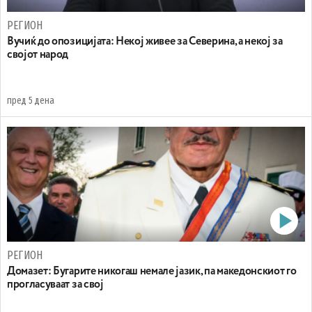
РЕГИОН
Вучиќ до опозицијата: Некој живее за Северина, а некој за
својот народ
пред 5 дена
РЕГИОН
Домазет: Бугарите никогаш немале јазик, па македонскиот го
прогласуваат за свој