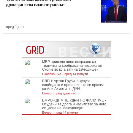
државјанства само по раѓање
пред 1 ден