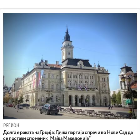
РЕГИОН
Долга е раката на Грција: Грчка партија спречи во Нови Сад да
се постави споменик „Мајка Македонија“