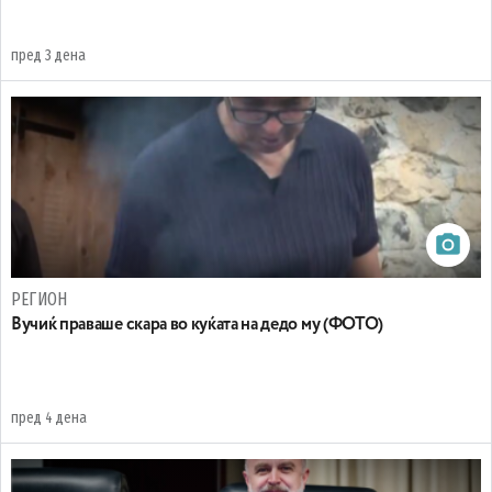
пред 3 дена
РЕГИОН
Вучиќ праваше скара во куќата на дедо му (ФОТО)
пред 4 дена