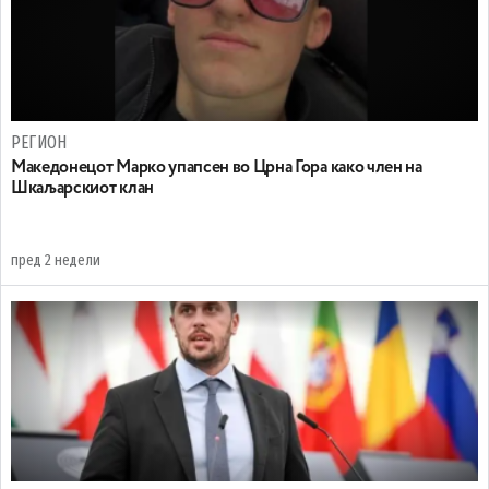
РЕГИОН
Maкедонецот Марко упапсен во Црна Гора како член на
Шкаљарскиот клан
пред 2 недели