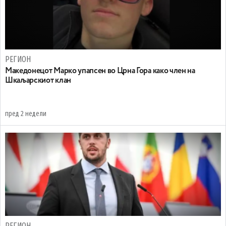
РЕГИОН
Maкедонецот Марко упапсен во Црна Гора како член на
Шкаљарскиот клан
пред 2 недели
РЕГИОН