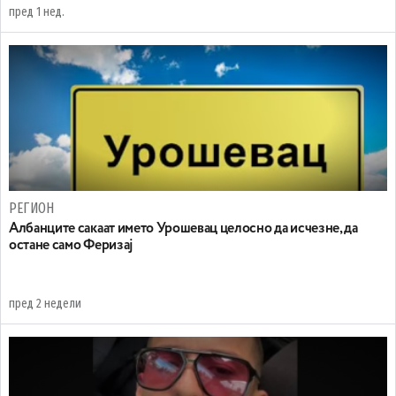
пред 1 нед.
РЕГИОН
Aлбанците сакаат името Урошевац целосно да исчезне, да
остане само Феризај
пред 2 недели