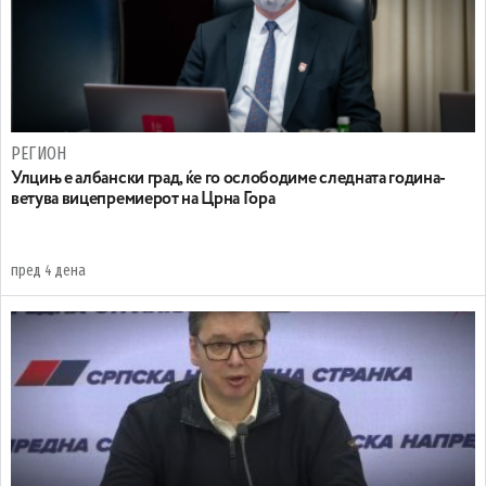
РЕГИОН
Улцињ е албански град, ќе го ослободиме следната година-
ветува вицепремиерот на Црна Гора
пред 4 дена