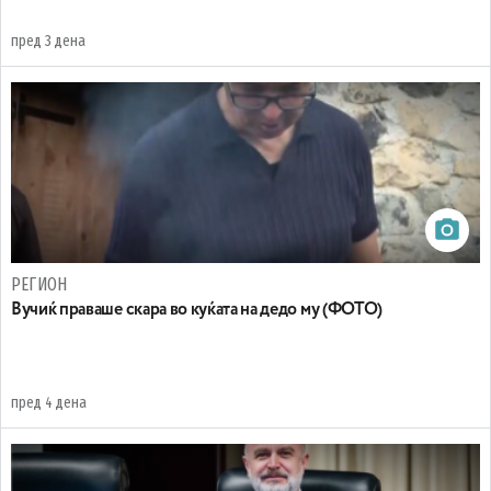
пред 3 дена
РЕГИОН
Вучиќ праваше скара во куќата на дедо му (ФОТО)
пред 4 дена