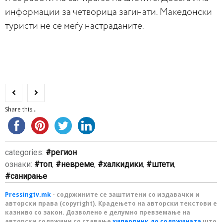
информации за четворица загинати. Македонски
туристи не се меѓу настраданите.
Share this...
categories:
регион
ознаки:
топ
,
невреме
,
халкидики
,
штети
,
санирање
Pressingtv.mk
- содржините се заштитени со издавачки и
авторски права (copyright). Крадењето на авторски текстови е
казниво со закон. Дозволено е делумно превземање на
авторски содржини со ставање
хиперлинк до содржината
што