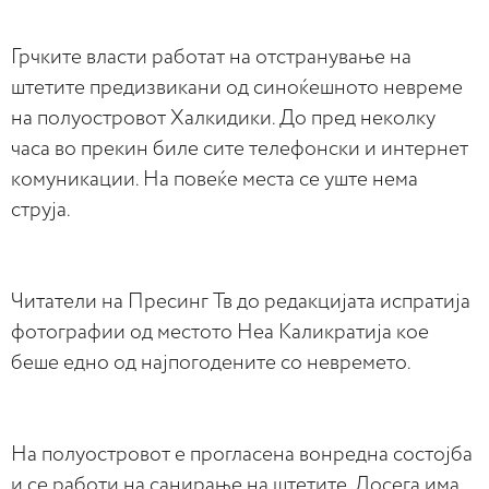
Грчките власти работат на отстранување на
штетите предизвикани од синоќешното невреме
на полуостровот Халкидики. До пред неколку
часа во прекин биле сите телефонски и интернет
комуникации. На повеќе места се уште нема
струја.
Читатели на Пресинг Тв до редакцијата испратија
фотографии од местото Неа Каликратија кое
беше едно од најпогодените со невремето.
На полуостровот е прогласена вонредна состојба
и се работи на санирање на штетите. Досега има