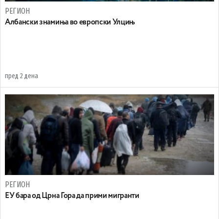
РЕГИОН
Aлбански знамиња во европски Улцињ
пред 2 дена
РЕГИОН
EУ бара од Црна Гора да прими мигранти