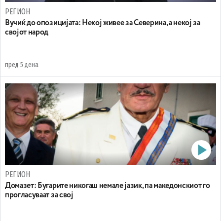
РЕГИОН
Вучиќ до опозицијата: Некој живее за Северина, а некој за
својот народ
пред 5 дена
РЕГИОН
Домазет: Бугарите никогаш немале јазик, па македонскиот го
прогласуваат за свој