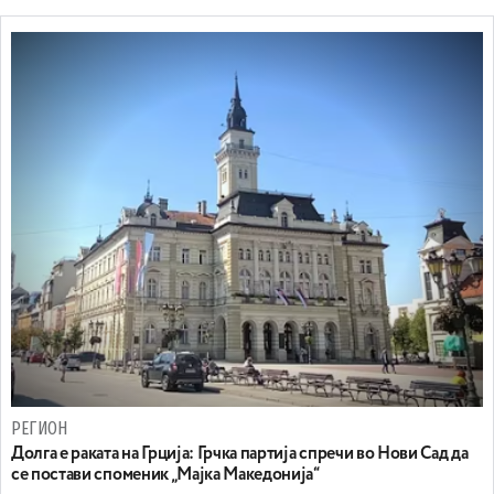
РЕГИОН
Долга е раката на Грција: Грчка партија спречи во Нови Сад да
се постави споменик „Мајка Македонија“