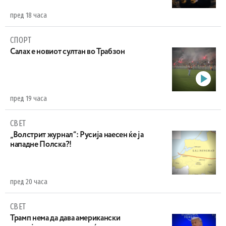
пред 18 часа
СПОРТ
Салах е новиот султан во Трабзон
пред 19 часа
СВЕТ
„Волстрит журнал“: Русија наесен ќе ја
нападне Полска?!
пред 20 часа
СВЕТ
Трамп нема да дава американски