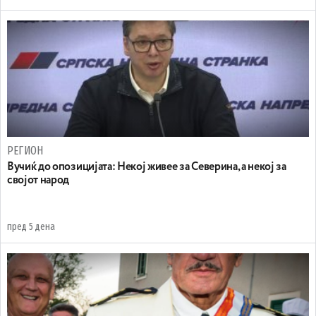
РЕГИОН
Вучиќ до опозицијата: Некој живее за Северина, а некој за
својот народ
пред 5 дена