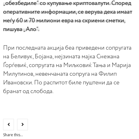
„обезбедиле“ со купување криптовалути. Според
оперативните информации, се верува дека имаат
меѓу 60 и 70 милиони евра на скриени сметки,
пишува „Ало“.
При последната акција беа приведени сопругата
на Беливук, Бојана, нејзината мајка Снежана
Ѓорѓевиќ, сопругата на Миљковиќ Тања и Марија
Милутинов, невенчаната сопруга на Филип
Ивановски. По распитот биле пуштени да се
бранат од слобода.
Share this...