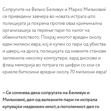
Сопругите на Вељко Беливук и Марко Миљковиќ
се приведени завчера во новата истрага што
полицијата ја покрена против оваа криминална
организација за перење пари по налог на
обвинителството. Покрај имотот вреден околу
еден милион евра, кој е купен со пари од убиства
и шверц на дрога, полицијата од нивните станови
запленила неколку компјутери, хард дискови и
флеш меморија во потрага по шифри со кои се
криеле биткоини вредни околу 70 милиони евра!
– Се сомнева дека сопругата на Беливук и
Миљковиќ, дел од валканите пари ги испрала
купувајќи недвижен имот, а поголемиот дел го