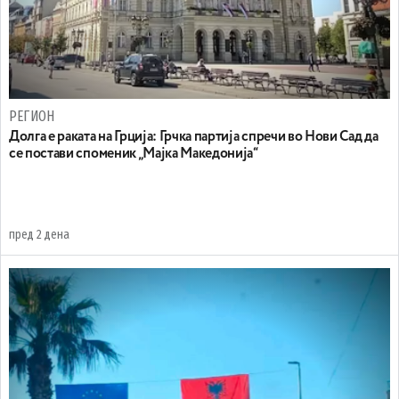
РЕГИОН
Долга е раката на Грција: Грчка партија спречи во Нови Сад да
се постави споменик „Мајка Македонија“
пред 2 дена