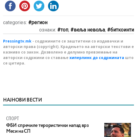
categories:
регион
ознаки:
топ
,
веља невоља
,
биткоинти
Pressingtv.mk
- содржините се заштитени со издавачки и
авторски права (copyright). Крадењето на авторски текстови е
казниво со закон. Дозволено е делумно превземање на
авторски содржини со ставање
хиперлинк до содржината
што
се цитира.
НАЈНОВИ ВЕСТИ
СПОРТ
ФБИ спречиле терористички напад врз
Меси на СП