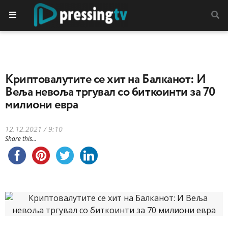
Криптовалутите се хит на Балканот: И
Веља невоља тргувал со биткоинти за 70
милиони евра
12.12.2021 / 9:10
Share this...