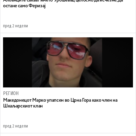
Aлбанците сакаат името Урошевац целосно да исчезне, да
остане само Феризај
пред 2 недели
РЕГИОН
Maкедонецот Марко упапсен во Црна Гора како член на
Шкаљарскиот клан
пред 2 недели