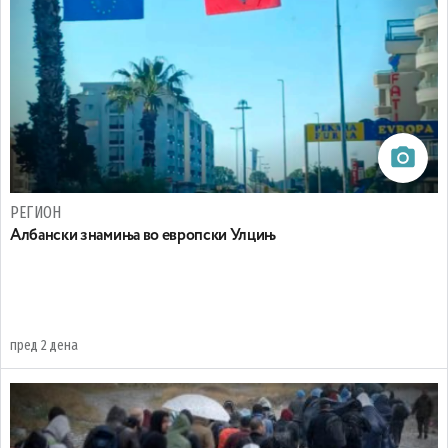
РЕГИОН
Aлбански знамиња во европски Улцињ
пред 2 дена