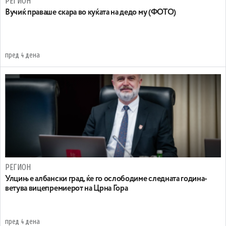
РЕГИОН
Вучиќ праваше скара во куќата на дедо му (ФОТО)
пред 4 дена
РЕГИОН
Улцињ е албански град, ќе го ослободиме следната година-
ветува вицепремиерот на Црна Гора
пред 4 дена