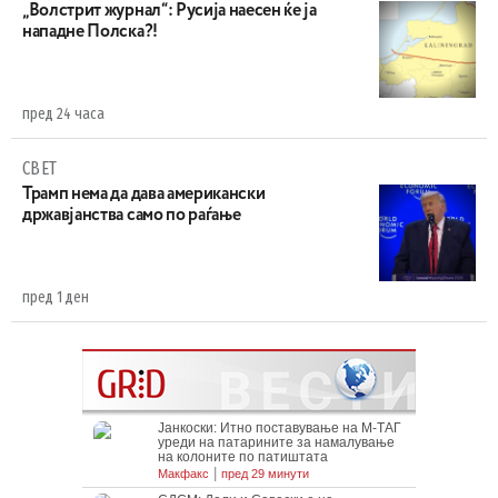
„Волстрит журнал“: Русија наесен ќе ја
нападне Полска?!
пред 24 часа
СВЕТ
Трамп нема да дава американски
државјанства само по раѓање
пред 1 ден