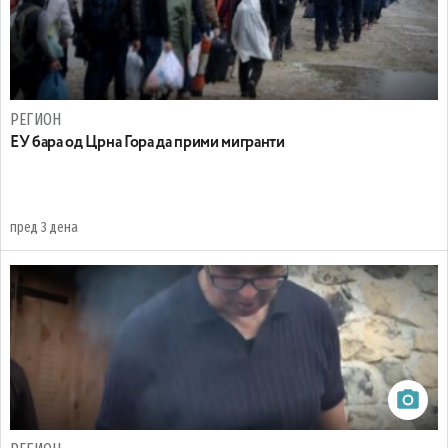
РЕГИОН
EУ бара од Црна Гора да прими мигранти
пред 3 дена