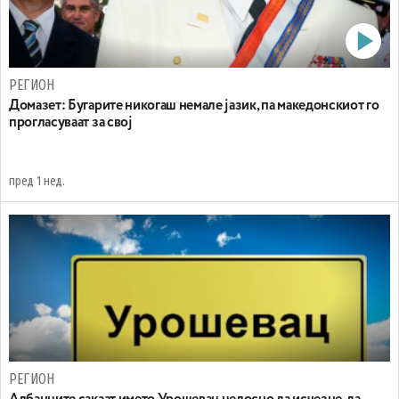
РЕГИОН
Домазет: Бугарите никогаш немале јазик, па македонскиот го
прогласуваат за свој
пред 1 нед.
РЕГИОН