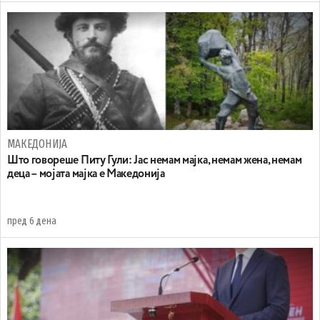
МАКЕДОНИЈА
Што говореше Питу Гули: Јас немам мајка, немам жена, немам
деца – мојата мајка е Македонија
пред 6 дена