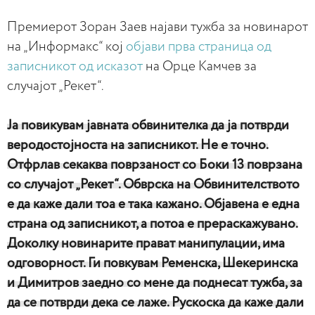
Премиерот Зоран Заев најави тужба за новинарот
на „Информакс“ кој
објави прва страница од
записникот од исказот
на Орце Камчев за
случајот „Рекет“.
Ја повикувам јавната обвинителка да ја потврди
веродостојноста на записникот. Не е точно.
Отфрлав секаква поврзаност со Боки 13 поврзана
со случајот „Рекет“. Обврска на Обвинителството
е да каже дали тоа е така кажано. Објавена е една
страна од записникот, а потоа е прераскажувано.
Доколку новинарите прават манипулации, има
одговорност. Ги повкувам Ременска, Шекеринска
и Димитров заедно со мене да поднесат тужба, за
да се потврди дека се лаже. Рускоска да кажe дали