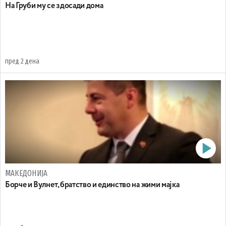
На Груби му се здосади дома
пред 2 дена
МАКЕДОНИЈА
Борче и Вулнет, братство и единство на жими мајка