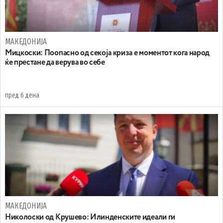
МАКЕДОНИЈА
Мицкоски: Поопасно од секоја криза е моментот кога народ
ќе престане да верува во себе
пред 6 дена
МАКЕДОНИЈА
Николоски од Крушево: Илинденските идеали ги