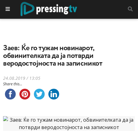
Заев: Ќе го тужам новинарот,
обвинителката да ја потврди
веродостојноста на записникот
24.08.2019 / 13:05
Share this...