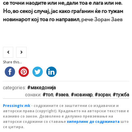
се точни наодите или не, дали тоа е лага или не.
Но, во секој случај, јас како граѓанин ќе го тужам
новинарот кој тоа го направил
, рече Зоран Заев
Share this...
categories:
македонија
ознаки:
топ
,
заев
,
новинар
,
зоран
,
тужба
Pressingtv.mk
- содржините се заштитени со издавачки и
авторски права (copyright). Крадењето на авторски текстови е
казниво со закон. Дозволено е делумно превземање на
авторски содржини со ставање
хиперлинк до содржината
што
се цитира.