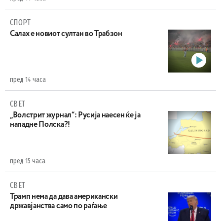
СПОРТ
Салах е новиот султан во Трабзон
пред 14 часа
СВЕТ
„Волстрит журнал“: Русија наесен ќе ја
нападне Полска?!
пред 15 часа
СВЕТ
Трамп нема да дава американски
државјанства само по раѓање