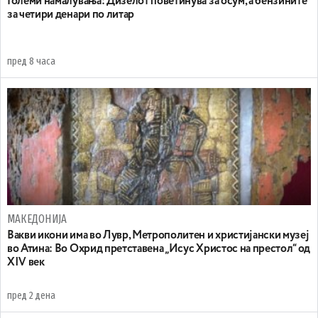
Големи намалувања: Дизелот поветинува за осум, а бензините
за четири денари по литар
пред 8 часа
МАКЕДОНИЈА
Вакви икони има во Лувр, Метрополитен и христијански музеј
во Атина: Во Охрид претставена „Исус Христос на престол“ од
XIV век
пред 2 дена