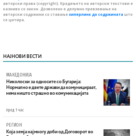
авторски права (copyright). Крадењето на авторски текстови е
казниво со закон. Дозволено е делумно превземање на
авторски содржини со ставање
хиперлинк до содржината
што
се цитира.
НАЈНОВИ ВЕСТИ
МАКЕДОНИЈА
Николоски за односите со Бугарија:
Нормално е двете држави да комуницираат,
нема ништо страшно во комуникацијата
пред 1 час
РЕГИОН
Која земја најмногу доби од Договорот во