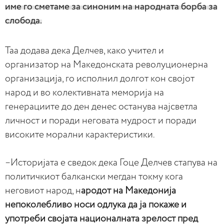
име го сметаме за синоним на народната борба за
слобода.
Таа додава дека Делчев, како учител и
организатор на Македонската револуционерна
организација, го исполнил долгот кон својот
народ и во колективната меморија на
генерациите до ден денес останува најсветла
личност и поради неговата мудрост и поради
високите морални карактеристики.
–Историјата е сведок дека Гоце Делчев стапува на
политичкиот балкански мегдан токму кога
неговиот народ, н
ародот на Македонија
непоколебливо носи одлука да ја покаже и
употреби својата националната зрелост пред