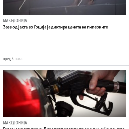
МАКЕДОНИЈА
Заев од јахта во Грција ја диктира цената на пиперките
пред 4 часа
МАКЕДОНИЈА