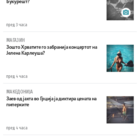
Букурешт?
пред 3 часа
МАГАЗИН
Зошто Хрватите го забранија концертот на
Јелена Карлеуша?
пред 4 часа
МАКЕДОНИЈА
Заев од јахта во Грција ја диктира цената на
пиперките
пред 4 часа