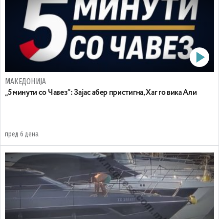
МАКЕДОНИЈА
„5 минути со Чавез“: Зајас абер пристигна, Хаг го вика Али
пред 6 дена