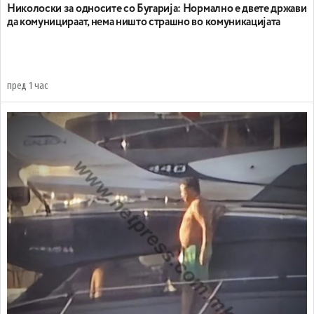
Николоски за односите со Бугарија: Нормално е двете држави
да комуницираат, нема ништо страшно во комуникацијата
пред 1 час