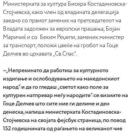
Министерката за култура Бисера Костадиновска-
Стојчевска, како член од владината делегација
заедно со првиот заменик на претседателот на
Владата задолжен за европски прашања, Бојан
Маричиќ и со Беким Реџепи, заменик министер
за транспорт, положи цвеќе на гробот на Гоце
Делчев во цркавата „Св.Спас“.
–„Непрекинато да работиш за културното
издигање и ослободувањето на македонскиот
народ“ и да го гледаш „светот како поле за
културен натпревар меѓу народите“ се визиите на
Гоце Делчев што сите ние ги делиме и ден
денеска, напиша министерката Костадиновска-
Стојчевска на својата фејсбук страница, по повод
152 годишнината од раѓањето на великанот чие