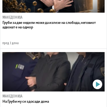
МАКЕДОНИЈА
Груби за две недели може да излезе на слобода, неговиот
адвокат е на одмор
пред 3 дена
МАКЕДОНИЈА
На Груби му се здосади дома