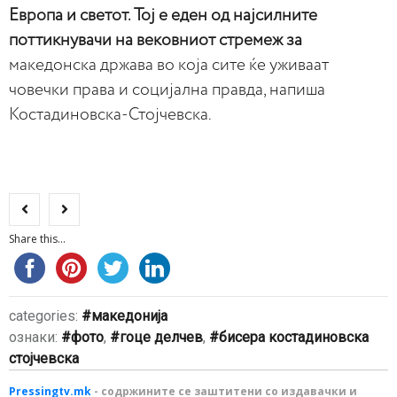
Европа и светот. Тој е еден од најсилните
поттикнувачи на вековниот стремеж за
македонска држава во која сите ќе уживаат
човечки права и социјална правда, напиша
Костадиновска-Стојчевска.
Share this...
categories:
македонија
ознаки:
фото
,
гоце делчев
,
бисера костадиновска
стојчевска
Pressingtv.mk
- содржините се заштитени со издавачки и