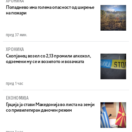
ХРОНИКА
Попаднево има голема опасност од ширење
на пожари
пред 37 мин.
ХРОНИКА
Скопјанец возел со 2,13 промили алкохол,
одземени му се и возилото и возачката
пред 1 час
ЕКОНОМИЈА
Грција ја стави Македонија во листа на земји
со привилегиран даночен режим