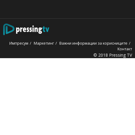
Импресум
Маркетинг
Важни информации за корисниците
Контакт
© 2018 Pressing TV
obet
holiganbet
Holiganbet
jojobet
grandpashabet
betpark
cas