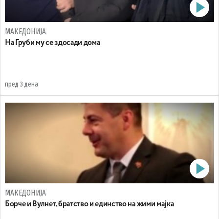
МАКЕДОНИЈА
На Груби му се здосади дома
пред 3 дена
МАКЕДОНИЈА
Борче и Вулнет, братство и единство на жими мајка