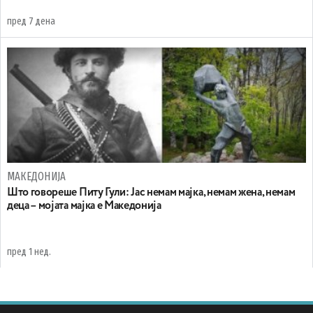
пред 7 дена
МАКЕДОНИЈА
Што говореше Питу Гули: Јас немам мајка, немам жена, немам
деца – мојата мајка е Македонија
пред 1 нед.