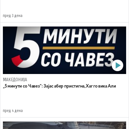
пред 3 дена
МАКЕДОНИЈА
„5 минути со Чавез“: Зајас абер пристигна, Хаг го вика Али
пред 4 дена