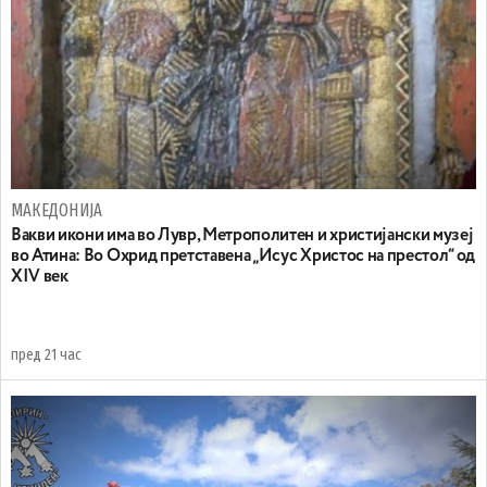
МАКЕДОНИЈА
Вакви икони има во Лувр, Метрополитен и христијански музеј
во Атина: Во Охрид претставена „Исус Христос на престол“ од
XIV век
пред 21 час