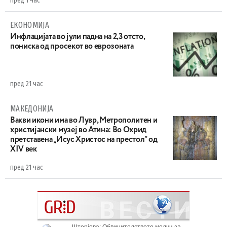
пред 1 час
ЕКОНОМИЈА
Инфлацијата во јули падна на 2,3 отсто,
пониска од просекот во еврозоната
пред 21 час
МАКЕДОНИЈА
Вакви икони има во Лувр, Метрополитен и
христијански музеј во Атина: Во Охрид
претставена „Исус Христос на престол“ од
XIV век
пред 21 час