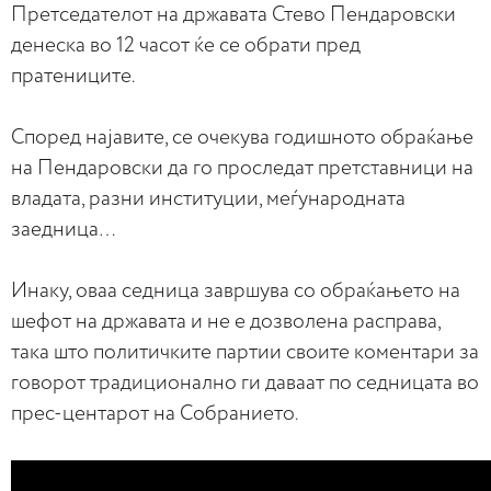
Претседателот на државата Стево Пендаровски
денеска во 12 часот ќе се обрати пред
пратениците.
Според најавите, се очекува годишното обраќање
на Пендаровски да го проследат претставници на
владата, разни институции, меѓународната
заедница…
Инаку, оваа седница завршува со обраќањето на
шефот на државата и не е дозволена расправа,
така што политичките партии своите коментари за
говорот традиционално ги даваат по седницата во
прес-центарот на Собранието.