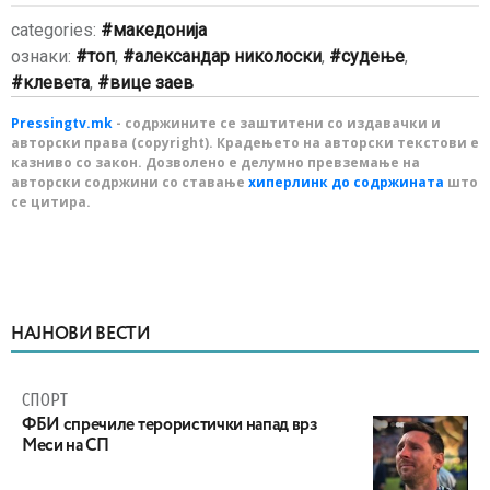
categories:
македонија
ознаки:
топ
,
александар николоски
,
судење
,
клевета
,
вице заев
Pressingtv.mk
- содржините се заштитени со издавачки и
авторски права (copyright). Крадењето на авторски текстови е
казниво со закон. Дозволено е делумно превземање на
авторски содржини со ставање
хиперлинк до содржината
што
се цитира.
НАЈНОВИ ВЕСТИ
СПОРТ
ФБИ спречиле терористички напад врз
Меси на СП