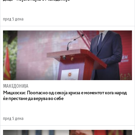
пред 5 дена
МАКЕДОНИЈА
Мицкоски: Поопасно од секоја криза е моментот кога народ
ќе престане да верува во себе
пред 5 дена