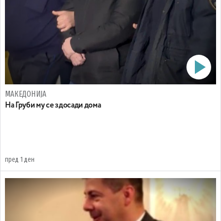
МАКЕДОНИЈА
На Груби му се здосади дома
пред 1 ден