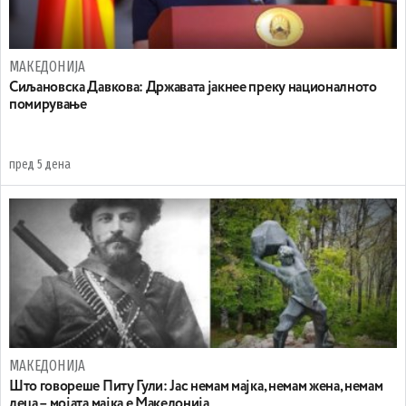
МАКЕДОНИЈА
Сиљановска Давкова: Државата јакнее преку националното
помирување
пред 5 дена
МАКЕДОНИЈА
Што говореше Питу Гули: Јас немам мајка, немам жена, немам
деца – мојата мајка е Македонија