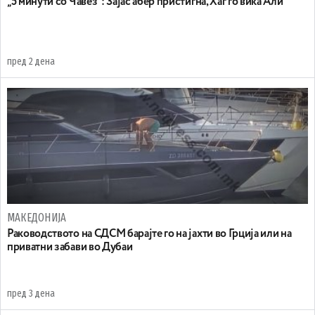
„5 минути со Чавез“: Зајас абер пристигна, Хаг го вика Али
пред 2 дена
МАКЕДОНИЈА
Раководството на СДСМ барајте го на јахти во Грција или на
приватни забави во Дубаи
пред 3 дена