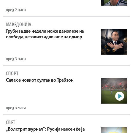
пред 2 часа
МАКЕДОНИЈА
Груби за две недели може да излезе на
слобода, неговиот адвокат е на одмор
пред 3 часа
СПОРТ
Салах е новиот султан во Трабзон
пред 4 часа
СВЕТ
„Волстрит журнал“: Русија наесен ќе ја