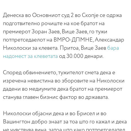
Денеска во Основниот суд 2 во Скопје се одржа
подготвително рочиште на кое братот на
премиерот Зоран Заев, Вице Заев, го тужи
потпретседаелот на ВМРО-ДПМНЕ, Александар
Николоски за клевета. Притоа, Вице Заев
бара
надомест за клеветата
од 30.000 денари.
Според обвинението, тужителот смета дека е
изречена невистина во зборовите на Николоски
дадени во медиумите дека братот на премиерот
станува главен бизнис фактор во државата.
Николоски објасни дека и во Брисел и во
Вашингтон добро знаат за тоа што го кажал и дека
не чувствува вина, затоа што како потпретседател