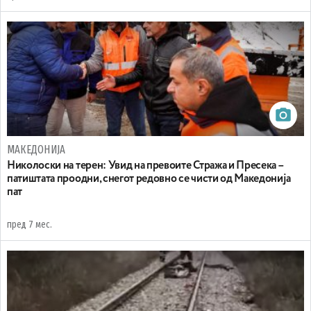
МАКЕДОНИЈА
Николоски на терен: Увид на превоите Стража и Пресека –
патиштата проодни, снегот редовно се чисти од Македонија
пат
пред 7 мес.