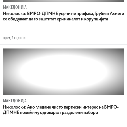
МАКЕДОНИЈА
Николоски: ВМРО-ДПМНЕ уцени не прифаќа, Груби и Ахмети
се обидуваат да го заштитат криминалот и корупцијата
пред 2 години
МАКЕДОНИЈА
Николоски: Ако гледаме чисто партиски интерес на ВМРО-
ДПМНЕ повеќе му одговараат разделени избори