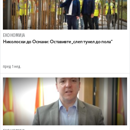
ЕКОНОМИЈА
Николоски до Османи: Oставивте „слеп тунел до пола“
пред 1 нед.