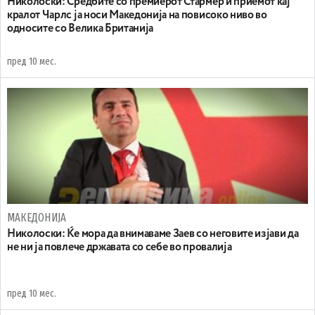
Николоски: Средбите со премиерот Стармер и приемот кај
кралот Чарлс ја носи Македонија на повисоко ниво во
односите со Велика Британија
пред 10 мес.
МАКЕДОНИЈА
Николоски: Ќе мора да внимаваме Заев со неговите изјави да
не ни ја повлече државата со себе во провалија
пред 10 мес.