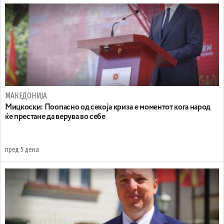
МАКЕДОНИЈА
Мицкоски: Поопасно од секоја криза е моментот кога народ
ќе престане да верува во себе
пред 5 дена