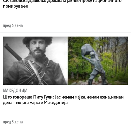
Сиљановска Давкова: Државата јакнее преку националното
помирување
пред 5 дена
МАКЕДОНИЈА
Што говореше Питу Гули: Јас немам мајка, немам жена, немам
деца – мојата мајка е Македонија
пред 5 дена