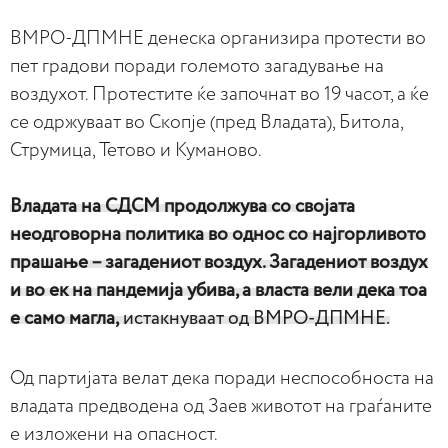
ВМРО-ДПМНЕ денеска организира протести во
пет градови поради големото загадување на
воздухот. Протестите ќе започнат во 19 часот, а ќе
се одржуваат во Скопје (пред Владата), Битола,
Струмица, Тетово и Куманово.
Владата на СДСМ продолжува со својата
неодговорна политика во однос со најгорливото
прашање – загадениот воздух. Загадениот воздух
и во ек на пандемија убива, а власта вели дека тоа
е само магла,
истакнуваат од ВМРО-ДПМНЕ.
Од партијата велат дека поради неспособноста на
владата предводена од Заев животот на граѓаните
е изложени на опасност.