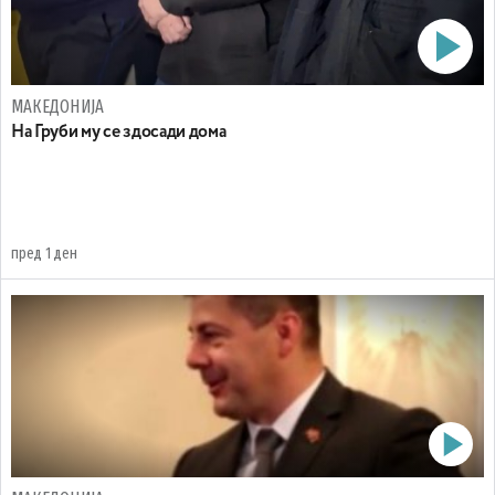
МАКЕДОНИЈА
На Груби му се здосади дома
пред 1 ден