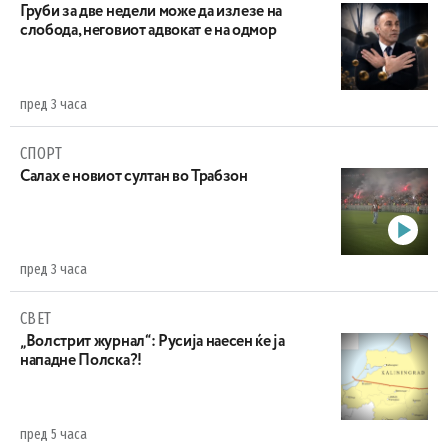
Груби за две недели може да излезе на
слобода, неговиот адвокат е на одмор
пред 3 часа
СПОРТ
Салах е новиот султан во Трабзон
пред 3 часа
СВЕТ
„Волстрит журнал“: Русија наесен ќе ја
нападне Полска?!
пред 5 часа