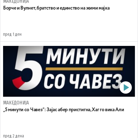
МАКЕДОНИЈА
Борче и Вулнет, братство и единство на жими мајка
пред 1 ден
МАКЕДОНИЈА
„5 минути со Чавез“: Зајас абер пристигна, Хаг го вика Али
пред 2 дена