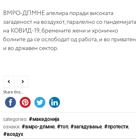
ВМРО-ДПМНЕ апелира поради високата
загаденост на воздухот, паралелно со пандемијата
на КОВИД-19, бремените жени и хронично
болните да се ослободат од работа, и во приватен
и во државен сектор.
Share this...
categories:
македонија
ознаки:
вмро-дпмне
,
топ
,
загадување
,
протести
,
воздух