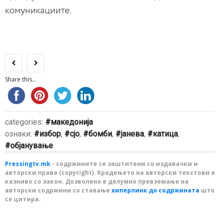
комуникациите.
Share this...
categories:
македонија
ознаки:
избор
,
сјо
,
бомби
,
јанева
,
катица
,
објанување
Pressingtv.mk
- содржините се заштитени со издавачки и
авторски права (copyright). Крадењето на авторски текстови е
казниво со закон. Дозволено е делумно превземање на
авторски содржини со ставање
хиперлинк до содржината
што
се цитира.