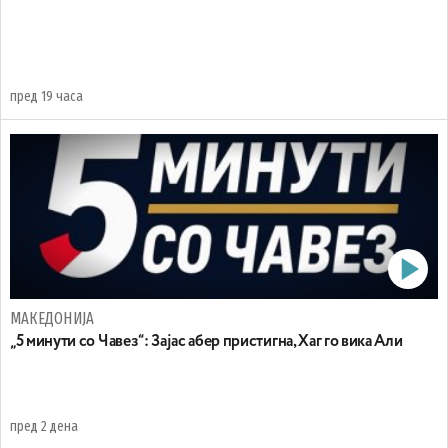
пред 19 часа
МАКЕДОНИЈА
„5 минути со Чавез“: Зајас абер пристигна, Хаг го вика Али
пред 2 дена