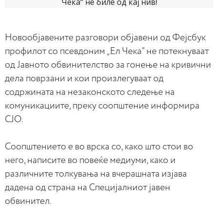
Новообјавените разговори објавени од Фејсбук
профилот со псевдоним „Ел Чека” не потекнуваат
од Јавното обвинителство за гонење на кривични
дела поврзани и кои произлегуваат од
содржината на незаконското следење на
комуникациите, преку соопштение информира
СЈО.
Соопштението е во врска со, како што стои во
него, написите во повеќе медиуми, како и
различните толкувања на вчерашната изјава
дадена од страна на Специјалниот јавен
обвинител.