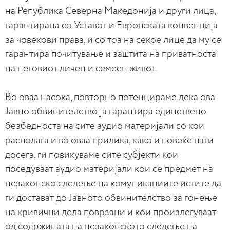
на Република Северна Македонија и други лица,
гарантирана со Уставот и Европската конвенција
за човекови права, и со тоа на секое лице да му се
гарантира почитување и заштита на приватноста
на неговиот личен и семеен живот.
Во оваа насока, повторно потенцираме дека ова
Јавно обвинителство ја гарантира единствено
безбедноста на сите аудио материјали со кои
располага и во оваа прилика, како и повеќе пати
досега, ги повикуваме сите субјекти кои
поседуваат аудио материјали кои се предмет на
незаконско следење на комуникациите истите да
ги достават до Јавното обвинителство за гонење
на кривични дела поврзани и кои произлегуваат
од содржината на незаконското следење на