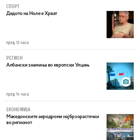
СПОРТ
Дедото на Ноле е Хрват
пред 13 часа
РЕГИОН
Aлбански знамиња во европски Улцињ
пред 14 часа
ЕКОНОМИЈА
Maкедонските аеродроми најбрзорастечки
во регионот