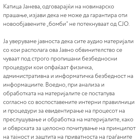
Катица Јанева, одговарајќи на новинарско
прашање, изјави дека не може да гарантира оти
новообјавените „бомби“ не потекнуваат од СЈО.
Ја уверуваме јавноста дека сите аудио материјали
со кои располага ова Јавно обвинителство се
чуваат под строго пропишани безбедносни
процедури кои опфаќаат физичка,
административна и информатичка безбедност на
информациите. Воедно, при анализа и
обработката на материјалите се постапува
согласно со воспоставените интерни правилници
и процедури за евидентирање на процесот на
преслушување и обработка на материјалите, како
и обврската за целосно почитување на принципот
на тајност и заштита на приватноста на граѓаните