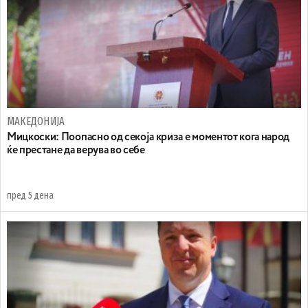
МАКЕДОНИЈА
Мицкоски: Поопасно од секоја криза е моментот кога народ
ќе престане да верува во себе
пред 5 дена