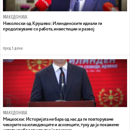
МАКЕДОНИЈА
Николоски од Крушево: Илинденските идеали ги
продолжуваме со работа, инвестиции и развој
пред 5 дена
МАКЕДОНИЈА
Мицкоски: Историјата не бара од нас да ги повторуваме
чекорите на илинденците и асномците, туку да ја покажеме