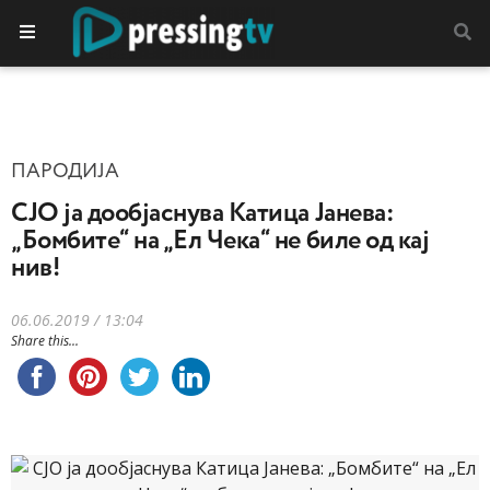
ПАРОДИЈА
СЈО ја дообјаснува Катица Јанева:
„Бомбите“ на „Ел Чека“ не биле од кај
нив!
06.06.2019 / 13:04
Share this...