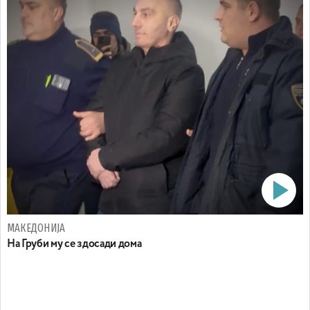
МАКЕДОНИЈА
На Груби му се здосади дома