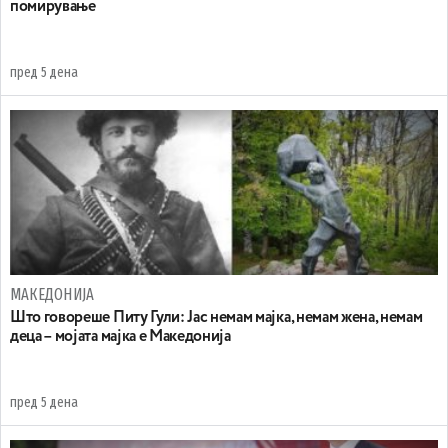
помирување
пред 5 дена
МАКЕДОНИЈА
Што говореше Питу Гули: Јас немам мајка, немам жена, немам
деца – мојата мајка е Македонија
пред 5 дена