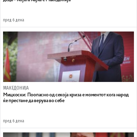
деца – мојата мајка е Македонија
пред 6 дена
МАКЕДОНИЈА
Мицкоски: Поопасно од секоја криза е моментот кога народ
ќе престане да верува во себе
пред 6 дена