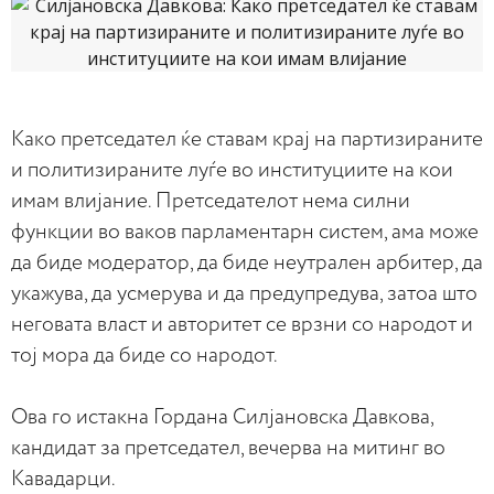
Како претседател ќе ставам крај на партизираните
и политизираните луѓе во институциите на кои
имам влијание. Претседателот нема силни
функции во ваков парламентарн систем, ама може
да биде модератор, да биде неутрален арбитер, да
укажува, да усмерува и да предупредува, затоа што
неговата власт и авторитет се врзни со народот и
тој мора да биде со народот.
Ова го истакна Гордана Силјановска Давкова,
кандидат за претседател, вечерва на митинг во
Кавадарци.