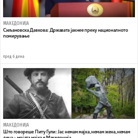
МАКЕДОНИЈА
Сиљановска Давкова: Државата јакнее преку националното
помирување
пред 6 дена
МАКЕДОНИЈА
Што говореше Питу Гули: Јас немам мајка, немам жена, немам