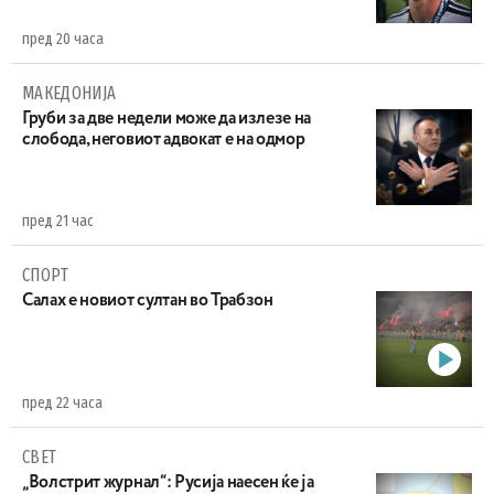
пред 20 часа
МАКЕДОНИЈА
Груби за две недели може да излезе на
слобода, неговиот адвокат е на одмор
пред 21 час
СПОРТ
Салах е новиот султан во Трабзон
пред 22 часа
СВЕТ
„Волстрит журнал“: Русија наесен ќе ја