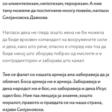
со клиентелизам, непотизам, тероризам. А ние
таму можеме да постигнеме многу повеќе, нагласи
Силјановска Давкова.
Нагласи дека не гледа зошто жена не би можела
да биде врховен командант на вооружените сили
и дека, како што рече, опасно е според неа тоа да
биде некој што зборува побрзо од мислите и е
контрадикторен и заборава што кажал.
Тие се фалат со нашата армија ама заборавија да ја
облечат. Боса армија не е армија. Заборавија и
дека народот ни е бос, но заборавија и дека Исус
одел бос. Ние таа лекција ја знаеме, зошто
моралот, правото и правдата се на наша страна,
изјави Силјановска.