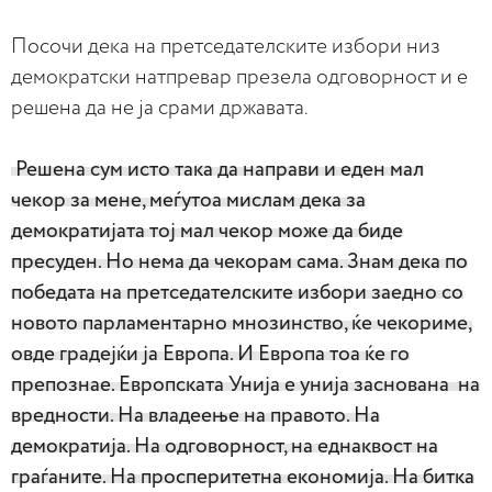
Посочи дека на претседателските избори низ
демократски натпревар презела одговорност и е
решена да не ја срами државата.
Решена сум исто така да направи и еден мал
чекор за мене, меѓутоа мислам дека за
демократијата тој мал чекор може да биде
пресуден. Но нема да чекорам сама. Знам дека по
победата на претседателските избори заедно со
новото парламентарно мнозинство, ќе чекориме,
овде градејќи ја Европа. И Европа тоа ќе го
препознае. Европската Унија е унија заснована на
вредности. На владеење на правото. На
демократија. На одговорност, на еднаквост на
граѓаните. На просперитетна економија. На битка