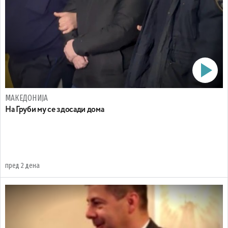
МАКЕДОНИЈА
На Груби му се здосади дома
пред 2 дена