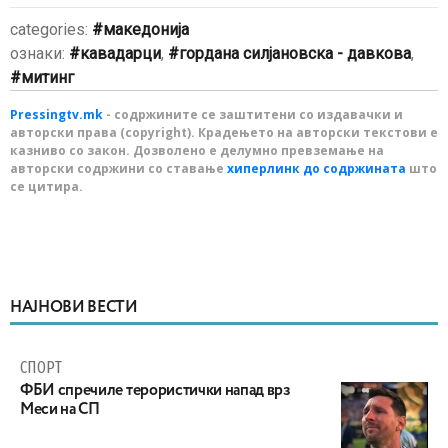
categories:
македонија
ознаки:
кавадарци
,
гордана силјановска - давкова
,
митинг
Pressingtv.mk
- содржините се заштитени со издавачки и
авторски права (copyright). Крадењето на авторски текстови е
казниво со закон. Дозволено е делумно превземање на
авторски содржини со ставање
хиперлинк до содржината
што
се цитира.
НАЈНОВИ ВЕСТИ
СПОРТ
ФБИ спречиле терористички напад врз
Меси на СП