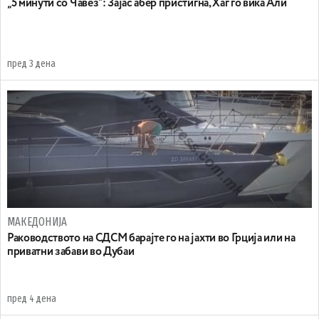
„5 минути со Чавез“: Зајас абер пристигна, Хаг го вика Али
пред 3 дена
МАКЕДОНИЈА
Раководството на СДСМ барајте го на јахти во Грција или на
приватни забави во Дубаи
пред 4 дена