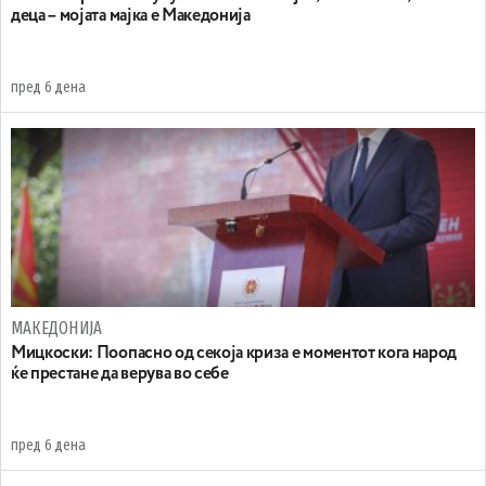
деца – мојата мајка е Македонија
пред 6 дена
МАКЕДОНИЈА
Мицкоски: Поопасно од секоја криза е моментот кога народ
ќе престане да верува во себе
пред 6 дена