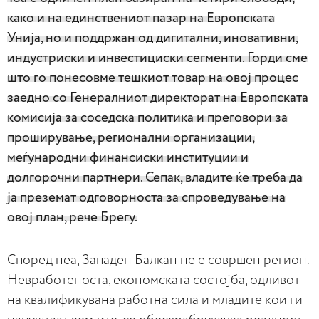
како и на единствениот пазар на Европската
Унија, но и поддржан од дигитални, иновативни,
индустриски и инвестициски сегменти. Горди сме
што го понесовме тешкиот товар на овој процес
заедно со Генералниот директорат на Европската
комисија за соседска политика и преговори за
проширување, регионални организации,
меѓународни финансиски институции и
долгорочни партнери. Сепак, владите ќе треба да
ја преземат одговорноста за спроведување на
овој план, рече Брегу.
Според неа, Западен Балкан не е совршен регион.
Невработеноста, економската состојба, одливот
на квалификувана работна сила и младите кои ги