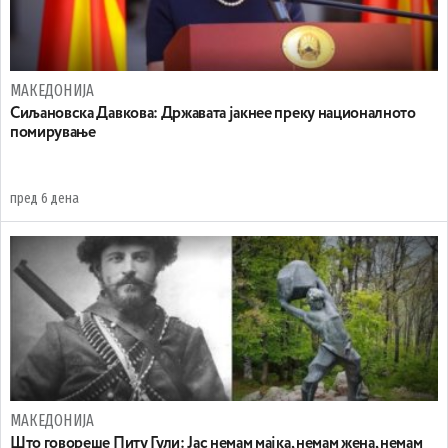
МАКЕДОНИЈА
Сиљановска Давкова: Државата јакнее преку националното
помирување
пред 6 дена
МАКЕДОНИЈА
Што говореше Питу Гули: Јас немам мајка, немам жена, немам