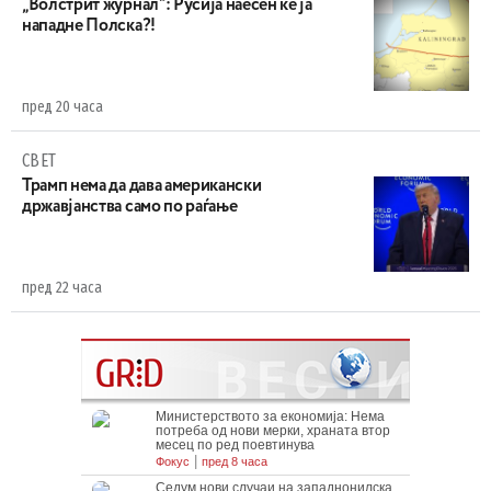
„Волстрит журнал“: Русија наесен ќе ја
нападне Полска?!
пред 20 часа
СВЕТ
Трамп нема да дава американски
државјанства само по раѓање
пред 22 часа