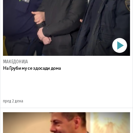
МАКЕДОНИЈА
На Груби му се здосади дома
пред 2 дена