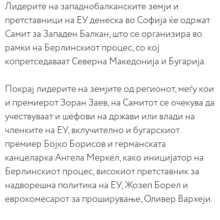
Лидерите на западнобалканските земји и
претставници на ЕУ денеска во Софија ќе одржат
Самит за Западен Балкан, што се организира во
рамки на Берлинскиот процес, со кој
копретседаваат Северна Македонија и Бугарија.
Покрај лидерите на земјите од регионот, меѓу кои
и премиерот Зоран Заев, на Самитот се очекува да
учествуваат и шефови на држави или влади на
членките на ЕУ, вклучително и бугарскиот
премиер Бојко Борисов и германската
канцеларка Ангела Меркел, како иницијатор на
Берлинскиот процес, високиот претставник за
надворешна политика на ЕУ, Жозеп Борел и
еврокомесарот за проширување, Оливер Вархеји.