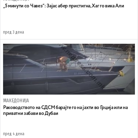
„5 минути со Чавез“: Зајас абер пристигна, Хаг го вика Али
пред 3 дена
МАКЕДОНИЈА
Раководството на СДСМ барајте го на јахти во Грција или на
приватни забави во Дубаи
пред 4 дена