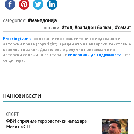
categories:
македонија
ознаки:
топ
,
западен балкан
,
самит
Pressingtv.mk
- содржините се заштитени со издавачки и
авторски права (copyright). Крадењето на авторски текстови е
казниво со закон. Дозволено е делумно превземање на
авторски содржини со ставање
хиперлинк до содржината
што
се цитира.
НАЈНОВИ ВЕСТИ
СПОРТ
ФБИ спречиле терористички напад врз
Меси на СП