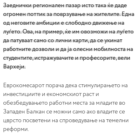
Заеднички регионален пазар исто така ќе даде
огромен поттик за поврзување на жителите. Една
од неговите амбиции е слободно движење на
луѓето. Ова, на пример, ќе им овозможи на луѓето
да патуваат само со лични карти, да се укинат
работните дозволи и да ја олесни мобилноста на
студентите, истражувачите и професорите, вели
Вархеји.
Еврокомесарот порача дека стимулирањето на
инвестициите и економскиот раст и
обезбедувањето работни места за младите во
Западен Балкан се можни само ако владите се
цврсто посветени на спроведување на темелни
реформи.