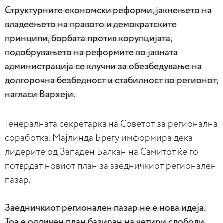
Структурните економски реформи, јакнењето на
владеењето на правото и демократските
принципи, борбата против корупцијата,
подобрувањето на реформите во јавната
администрација се клучни за обезбедување на
долгорочна безбедност и стабилност во регионот,
нагласи Вархеји.
Генералната секретарка на Советот за регионална
соработка, Мајлинда Брегу имформира дека
лидерите од Западен Балкан на Самитот ќе го
потврдат новиот план за заедничкиот регионален
пазар.
Заедничкиот регионален пазар не е нова идеја.
Тоа е одличен план базиран на четири слободи,