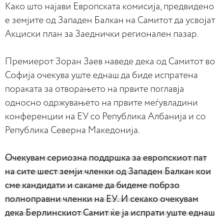
Како што најави Европската комисија, предвидено
е земјите од Западен Балкан на Самитот да усвојат
Акциски план за Заеднички регионален пазар.
Премиерот Зоран Заев наведе дека од Самитот во
Софија очекува уште еднаш да биде испратена
пораката за отворањето на првите поглавја
односно одржувањето на првите меѓувладини
конференции на ЕУ со Република Албанија и со
Република Северна Македонија.
Очекувам сериозна поддршка за европскиот пат
на сите шест земји членки од Западен Балкан кои
сме кандидати и сакаме да бидеме побрзо
полноправни членки на ЕУ. И секако очекувам
дека Берлинскиот Самит ќе ја испрати уште еднаш