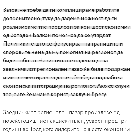
Затоа, не треба да ги комплицираме работите
дополнително, туку да дадеме можност да ги
реализираме тие предлози за кои шест економии
од Западен Балкан помогнаа да се утврдат.
Политиките што се фокусираат на границите и
споровите нема да му помогнат на регионот да
биде побогат. Навистина се надевам дека
заедничкиот регионален пазар ќе биде поддржан
и имплементиран за да се обезбеди подлабока
економска интеграција на регионот. Ако се случи
тоа, сите ќе имаме корист, заклучи Брегу.
Заедничкиот регионален пазар произлезе од
повеќегодишниот акциски план, усвоен пред три
години во Трст, кога лидерите на шесте економии