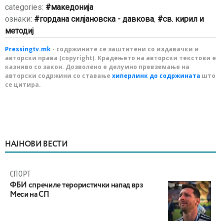
categories:
македонија
ознаки:
гордана силјановска - давкова
,
св. кирил и
методиј
Pressingtv.mk
- содржините се заштитени со издавачки и
авторски права (copyright). Крадењето на авторски текстови е
казниво со закон. Дозволено е делумно превземање на
авторски содржини со ставање
хиперлинк до содржината
што
се цитира.
НАЈНОВИ ВЕСТИ
СПОРТ
ФБИ спречиле терористички напад врз
Меси на СП