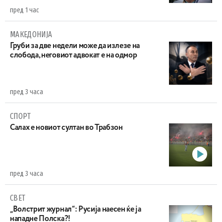
пред 1 час
МАКЕДОНИЈА
Груби за две недели може да излезе на
слобода, неговиот адвокат е на одмор
пред 3 часа
СПОРТ
Салах е новиот султан во Трабзон
пред 3 часа
СВЕТ
„Волстрит журнал“: Русија наесен ќе ја
нападне Полска?!