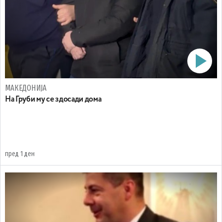
МАКЕДОНИЈА
На Груби му се здосади дома
пред 1 ден