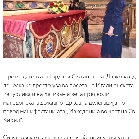
Претседателката Гордана Сиљановска-Давкова од
денеска ќе престојува во посета на Италијанската
Република и на Ватикан и ќе ја предводи
македонската државно-црковна делегација по
повод манифестацијата „Македонија во чест на Св.
Кирил“.
Сиљановска-Давкова денеска ќе присуствува на