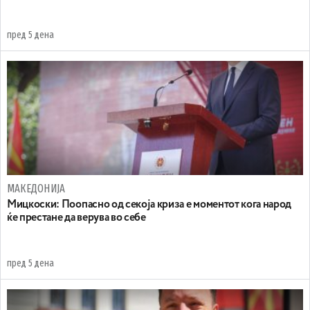
пред 5 дена
МАКЕДОНИЈА
Мицкоски: Поопасно од секоја криза е моментот кога народ
ќе престане да верува во себе
пред 5 дена