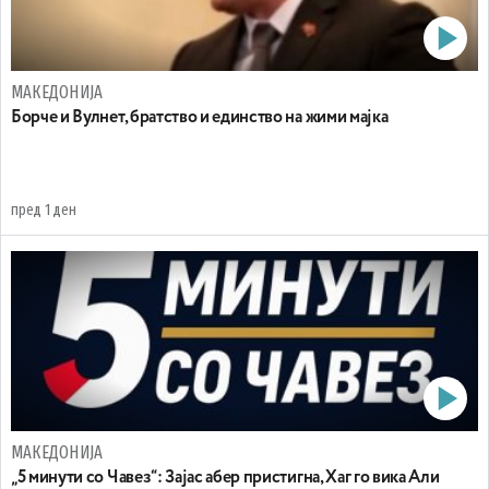
МАКЕДОНИЈА
Борче и Вулнет, братство и единство на жими мајка
пред 1 ден
МАКЕДОНИЈА
„5 минути со Чавез“: Зајас абер пристигна, Хаг го вика Али