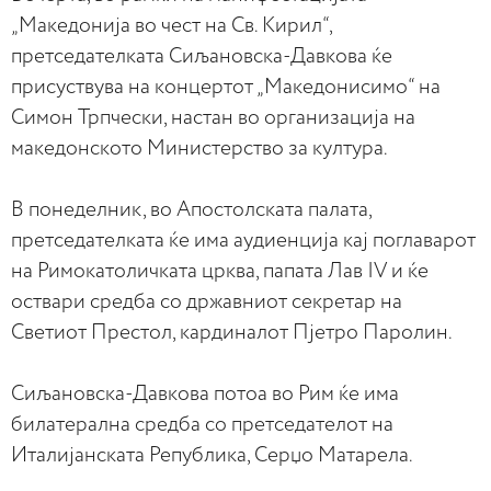
„Македонија во чест на Св. Кирил“,
претседателката Сиљановска-Давкова ќе
присуствува на концертот „Македонисимо“ на
Симон Трпчески, настан во организација на
македонското Министерство за култура.
В понеделник, во Апостолската палата,
претседателката ќе има аудиенција кај поглаварот
на Римокатоличката црква, папата Лав IV и ќе
оствари средба со државниот секретар на
Светиот Престол, кардиналот Пјетро Паролин.
Сиљановска-Давкова потоа во Рим ќе има
билатерална средба со претседателот на
Италијанската Република, Серџо Матарела.