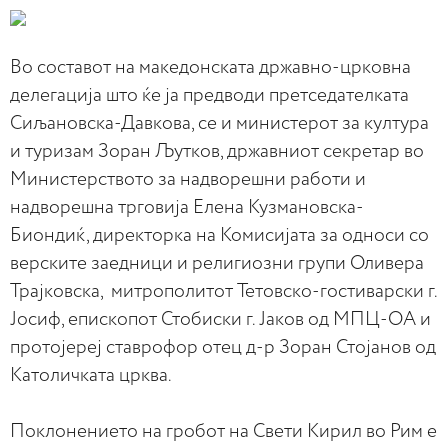
Во составот на македонската државно-црковна
делегација што ќе ја предводи претседателката
Сиљановска-Давкова, се и министерот за култура
и туризам Зоран Љутков, државниот секретар во
Министерството за надворешни работи и
надворешна трговија Елена Кузмановска-
Биондиќ, директорка на Комисијата за односи со
верските заедници и религиозни групи Оливера
Трајковска, митрополитот Тетовско-гостиварски г.
Јосиф, епископот Стобиски г. Јаков од МПЦ-ОА и
протојереј ставрофор отец д-р Зоран Стојанов од
Католичката црква.
Поклонението на гробот на Свети Кирил во Рим е