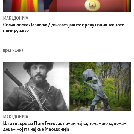
МАКЕДОНИЈА
Сиљановска Давкова: Државата јакнее преку националното
помирување
пред 5 дена
МАКЕДОНИЈА
Што говореше Питу Гули: Јас немам мајка, немам жена, немам
деца – мојата мајка е Македонија