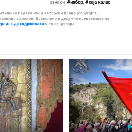
ознаки:
избор
,
каја калас
тени со издавачки и авторски права (copyright).
казниво со закон. Дозволено е делумно превземање на
ерлинк до содржината
што се цитира.