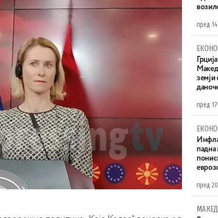
возило
пред 14
ЕКОНО
Грција
Македо
земји
даноч
пред 17
ЕКОНО
Инфла
падна 
понис
евроз
пред 20
МАКЕД