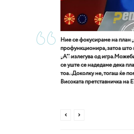
Ние се фокусираме на план „
профункционира, затоа што к
„А“’ излегува од игра.Можеб
се уште се надедаме дека пл
тоа..Доколку не, тогаш ќе п
Високата претставничка на Е