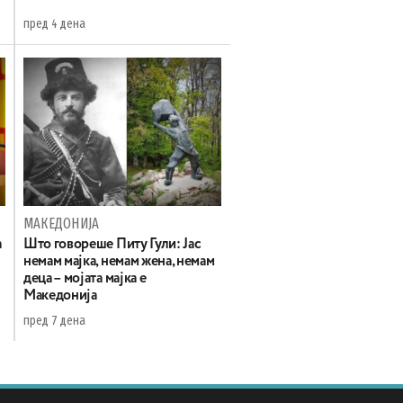
пред 4 дена
МАКЕДОНИЈА
а
Што говореше Питу Гули: Јас
немам мајка, немам жена, немам
деца – мојата мајка е
Македонија
пред 7 дена