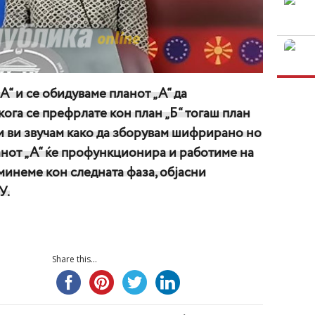
А“ и се обидуваме планот „А“ да
ога се префрлате кон план „Б“ тогаш план
и ви звучам како да зборувам шифрирано но
анот „А“ ќе профункционира и работиме на
оминеме кон следната фаза, објасни
У.
Share this...