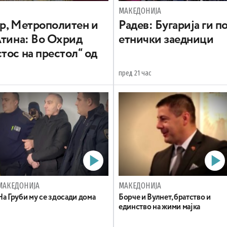
МАКЕДОНИЈА
вр, Метрополитен и
Радев: Бугарија ги 
Атина: Во Охрид
етнички заедници
тос на престол“ од
пред 21 час
МАКЕДОНИЈА
МАКЕДОНИЈА
На Груби му се здосади дома
Борче и Вулнет, братство и
единство на жими мајка