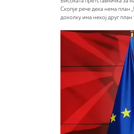
Високата претставничка за н
Скопје рече дека нема план „
доколку има некој друг план 