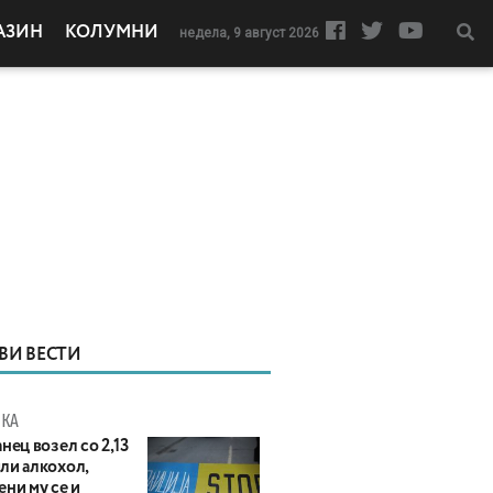
АЗИН
КОЛУМНИ
недела, 9 август 2026
ВИ ВЕСТИ
КА
нец возел со 2,13
ли алкохол,
ни му се и