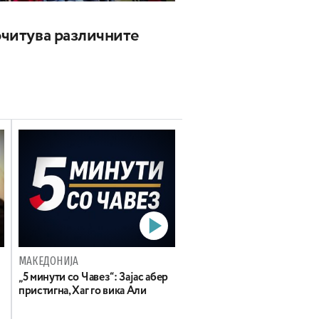
почитува различните
МАКЕДОНИЈА
„5 минути со Чавез“: Зајас абер
пристигна, Хаг го вика Али