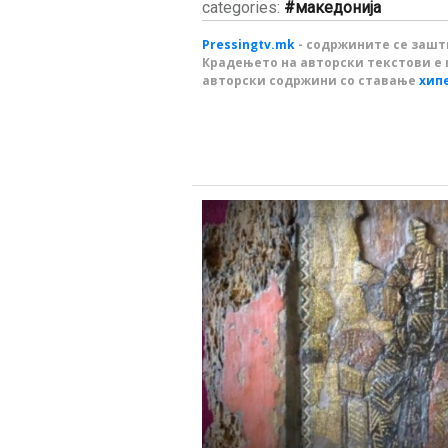
categories:
македонија
Pressingtv.mk
- содржините се зашти
Крадењето на авторски текстови е 
авторски содржини со ставање
хип