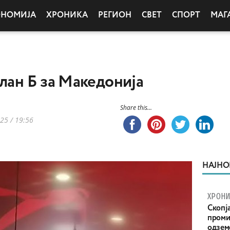
ОНОМИЈА
ХРОНИКА
РЕГИОН
СВЕТ
СПОРТ
МАГ
план Б за Македонија
Share this...
25 / 19:56
НАЈНО
ХРОНИ
Скопја
проми
одземе