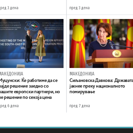
пред 3 дена
пред 3 дена
МАКЕДОНИЈА
МАКЕДОНИЈА
Муцунски: Ќе работиме да се
Сиљановска Давкова: Држават
најде решение заедно со
јакнее преку националното
нашите европски партнери, но
помирување
не решение по секоја цена
пред 6 дена
пред 7 дена