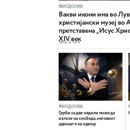
МАКЕДОНИЈА
Вакви икони има во Лу
христијански музеј во 
претставена „Исус Хрис
XIV век
пред 20 часа
МАКЕДОНИЈА
Груби за две недели може да
излезе на слобода, неговиот
адвокат е на одмор