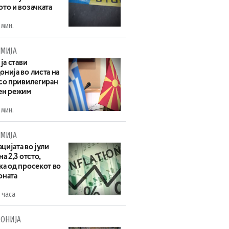
то и возачката
 мин.
МИЈА
 ја стави
нија во листа на
 со привилегиран
ен режим
 мин.
МИЈА
цијата во јули
на 2,3 отсто,
ка од просекот во
оната
 часа
ОНИЈА