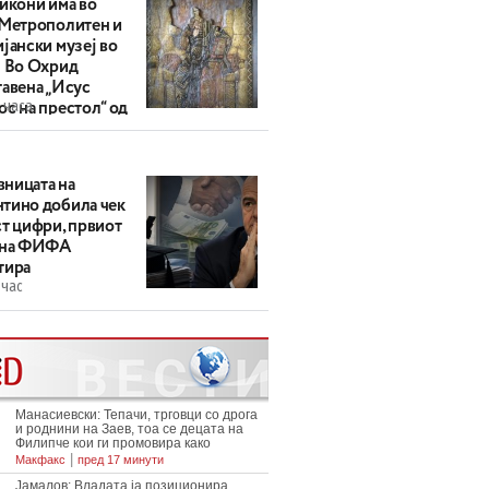
 икони има во
 Метрополитен и
јански музеј во
: Во Охрид
тавена „Исус
 часа
с на престол“ од
ек
ницата на
тино добила чек
ст цифри, првиот
 на ФИФА
тира
 час