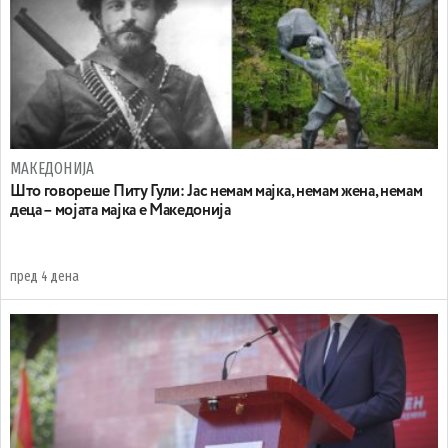
МАКЕДОНИЈА
Што говореше Питу Гули: Јас немам мајка, немам жена, немам
деца – мојата мајка е Македонија
пред 4 дена