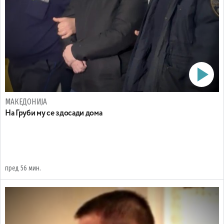
МАКЕДОНИЈА
На Груби му се здосади дома
пред 56 мин.