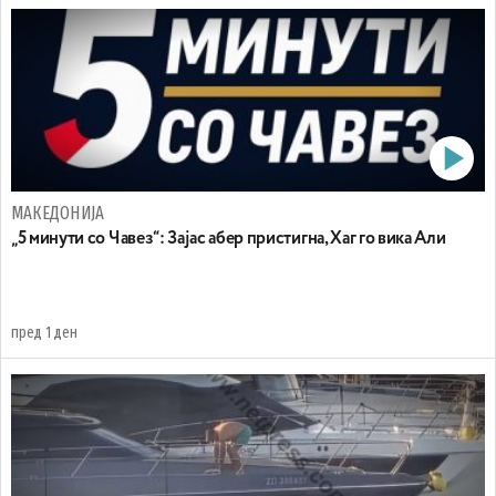
МАКЕДОНИЈА
„5 минути со Чавез“: Зајас абер пристигна, Хаг го вика Али
пред 1 ден