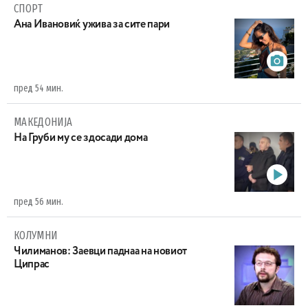
СПОРТ
Ана Ивановиќ ужива за сите пари
пред 54 мин.
МАКЕДОНИЈА
На Груби му се здосади дома
пред 56 мин.
КОЛУМНИ
Чилиманов: Заевци паднаа на новиот
Ципрас