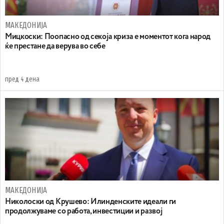
МАКЕДОНИЈА
Мицкоски: Поопасно од секоја криза е моментот кога народ
ќе престане да верува во себе
пред 4 дена
МАКЕДОНИЈА
Николоски од Крушево: Илинденските идеали ги
продолжуваме со работа, инвестиции и развој