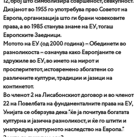
12, број што симболизира совршеност, севкупност.
Дизјанот во 1955 го употребува прво Советот на
Европа, организација што ги брани човековите
права, а во 1985 станува знаме на ЕУ, тогаш
Европските Заедници.
Мотото на ЕУ (од 2000 година) – Обединети во
разноликоста – означува како Европјаните се
здружиле во ЕУ, во името на мирот и
просперитетот, истовремено збогатени со
различните култури, традиции и јазици на
континетот.
Во членот 2 на Лисабонскиот договор и во членот
22 на Повелбата на фундаменталните права на ЕУ,
Унијата се обврзува дека “ќе ја почитува богатата
културна и јазична разноликост, и ќе го штити и
унапредува културното наследство на Европа.”