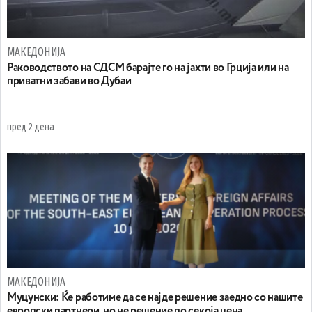
МАКЕДОНИЈА
Раководството на СДСМ барајте го на јахти во Грција или на
приватни забави во Дубаи
пред 2 дена
МАКЕДОНИЈА
Муцунски: Ќе работиме да се најде решение заедно со нашите
европски партнери, но не решение по секоја цена