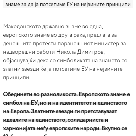
Македонското државно знаме во една,
европското знаме во друга рака, предлага за
денешните протести поранешниот министер за
надворешни работи Никола Димитров,
објаснувајќи дека со симболиката на знамето со
златни ѕвезди ќе ја потсетиме ЕУ на нејзините
принципи.
Обединети во разноликоста. Европското знаме е
симбол на ЕУ, но и на идентитетот и единството
на Европа. Златните ѕвезди ги претставуваат
идеалите на единството, солидарниста и
хармонијата меѓу европските народи. Вкупно се