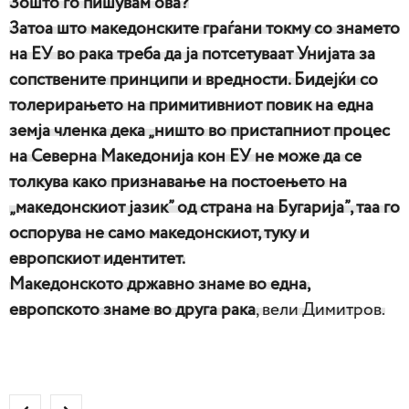
Зошто го пишувам ова?
Затоа што македонските граѓани токму со знамето
на ЕУ во рака треба да ја потсетуваат Унијата за
сопствените принципи и вредности. Бидејќи со
толерирањето на примитивниот повик на една
земја членка дека „ништо во пристапниот процес
на Cеверна Македонија кон ЕУ не може да се
толкува како признавање на постоењето на
„македонскиот јазик” од страна на Бугарија”, таа го
оспорува не само македонскиот, туку и
европскиот идентитет.
Македонското државно знаме во една,
европското знаме во друга рака
, вели Димитров.