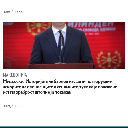
пред 4 дена
МАКЕДОНИЈА
Мицкоски: Историјата не бара од нас да ги повторуваме
чекорите на илинденците и асномците, туку да ја покажеме
истата храброст што тие ја покажаа
пред 4 дена