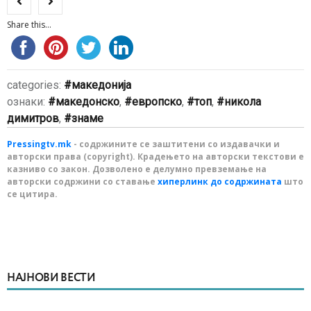
Share this...
categories:
македонија
ознаки:
македонско
,
европско
,
топ
,
никола
димитров
,
знаме
Pressingtv.mk
- содржините се заштитени со издавачки и
авторски права (copyright). Крадењето на авторски текстови е
казниво со закон. Дозволено е делумно превземање на
авторски содржини со ставање
хиперлинк до содржината
што
се цитира.
НАЈНОВИ ВЕСТИ