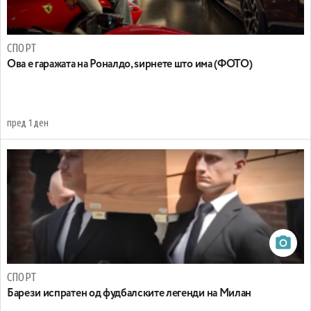
СПОРТ
Ова е гаражата на Роналдо, ѕирнете што има (ФОТО)
пред 1 ден
СПОРТ
Барези испратен од фудбалските легенди на Милан