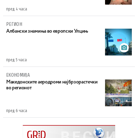
пред 4 часа
РЕГИОН
Aлбански знамиња во европски Улцињ
пред 5 часа
ЕКОНОМИЈА
Maкедонските аеродроми најбрзорастечки
во регионот
пред 6 часа