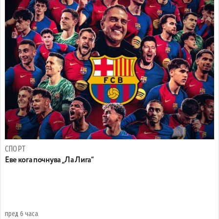
СПОРТ
Еве кога почнува „Ла Лига“
пред 6 часа