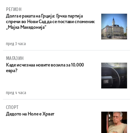
РЕГИОН
Долга е раката на Грција: Грчка партија
спречи во Нови Сад да се постави споменик
„Мајка Македонија“
пред 3 часа
МАГАЗИН
Каде исчезнаа новите возила за 10.000
евра?
пред 4 часа
СПОРТ
Дедото на Ноле е Хрват