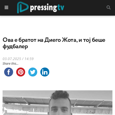
Oва е братот на Диего Жота, и тој беше
фудбалер
03.07.2025 / 14:59
Share this...