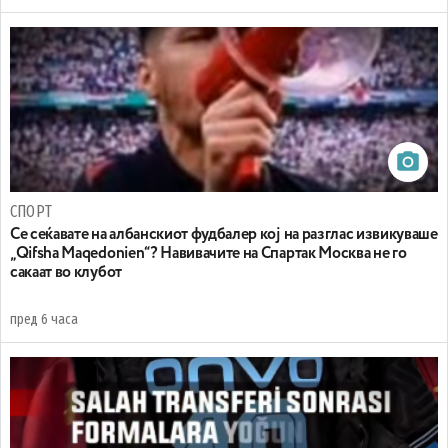
СПОРТ
Се сеќавате на албанскиот фудбалер кој на разглас извикуваше
„Qifsha Maqedonien“? Навивачите на Спартак Москва не го
сакаат во клубот
пред 6 часа