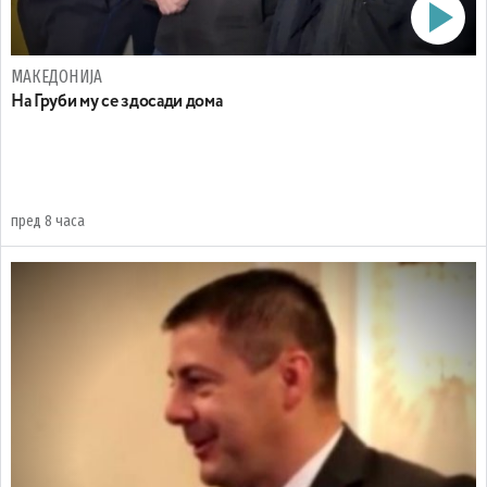
МАКЕДОНИЈА
На Груби му се здосади дома
пред 8 часа