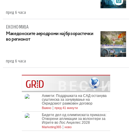
пред 6 часа
ЕКОНОМИЈА
Maкедонските аеродроми најбрзорастечки
во регионот
пред 6 часа