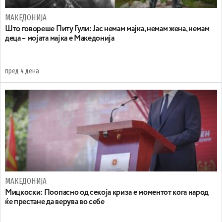
МАКЕДОНИЈА
Што говореше Питу Гули: Јас немам мајка, немам жена, немам
деца – мојата мајка е Македонија
пред 4 дена
МАКЕДОНИЈА
Мицкоски: Поопасно од секоја криза е моментот кога народ
ќе престане да верува во себе