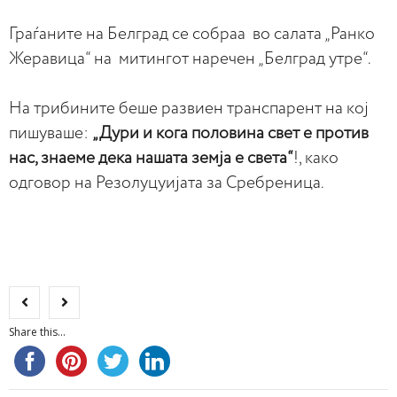
Граѓаните на Белград се собраа во салата „Ранко
Жеравица“ на митингот наречен „Белград утре“.
На трибините беше развиен транспарент на кој
пишуваше:
„Дури и кога половина свет е против
нас, знаеме дека нашата земја е света“
!, како
одговор на Резолуцуијата за Сребреница.
Share this...