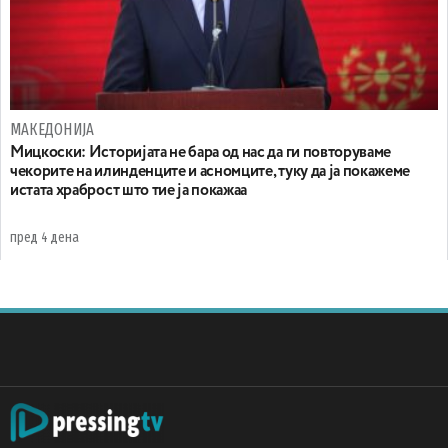
МАКЕДОНИЈА
Мицкоски: Историјата не бара од нас да ги повторуваме
чекорите на илинденците и асномците, туку да ја покажеме
истата храброст што тие ја покажаа
пред 4 дена