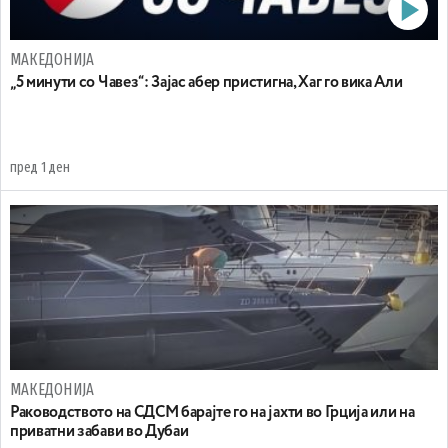
МАКЕДОНИЈА
„5 минути со Чавез“: Зајас абер пристигна, Хаг го вика Али
пред 1 ден
МАКЕДОНИЈА
Раководството на СДСМ барајте го на јахти во Грција или на
приватни забави во Дубаи