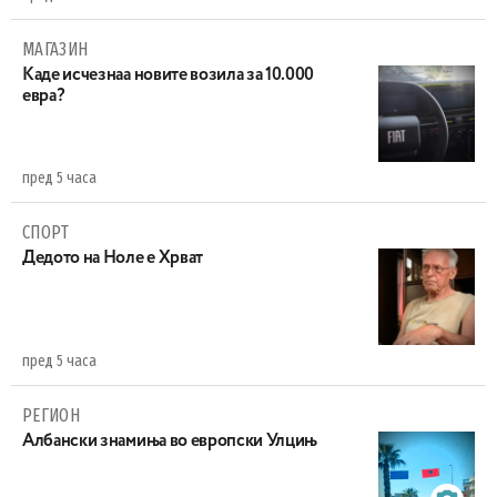
МАГАЗИН
Каде исчезнаа новите возила за 10.000
евра?
пред 5 часа
СПОРТ
Дедото на Ноле е Хрват
пред 5 часа
РЕГИОН
Aлбански знамиња во европски Улцињ