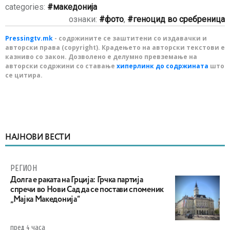
categories:
македонија
ознаки:
фото
,
геноцид во сребреница
Pressingtv.mk
- содржините се заштитени со издавачки и
авторски права (copyright). Крадењето на авторски текстови е
казниво со закон. Дозволено е делумно превземање на
авторски содржини со ставање
хиперлинк до содржината
што
се цитира.
НАЈНОВИ ВЕСТИ
РЕГИОН
Долга е раката на Грција: Грчка партија
спречи во Нови Сад да се постави споменик
„Мајка Македонија“
пред 4 часа