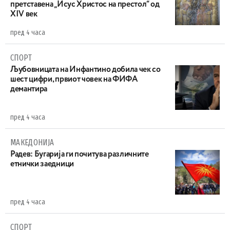
претставена „Исус Христос на престол“ од
XIV век
пред 4 часа
СПОРТ
Љубовницата на Инфантино добила чек со
шест цифри, првиот човек на ФИФА
демантира
пред 4 часа
МАКЕДОНИЈА
Радев: Бугарија ги почитува различните
етнички заедници
пред 4 часа
СПОРТ