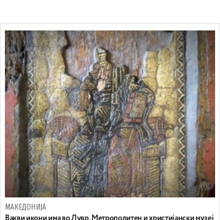
МАКЕДОНИЈА
Вакви икони има во Лувр, Метрополитен и христијански музеј