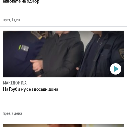
адвокат е на одмор
пред 1 ден
МАКЕДОНИЈА
На Груби му се здосади дома
пред 2 дена