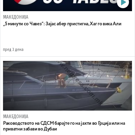
МАКЕДОНИЈА
„5 минути со Чавез“: Зајас абер пристигна, Хаг го вика Али
пред 3 дена
МАКЕДОНИЈА
Раководството на СДСМ барајте го на јахти во Грција или на
приватни забави во Дубаи