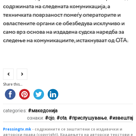
содржината на следената комуникација, а
техничката поврзаност помеѓу операторите и
oвластените органи се обезбедува исклучиво и
само врз основа на издадена судска наредба за
следење на комуникациите, истакнуваат од ОТА.
Share this...
categories:
македонија
ознаки:
сјо
,
ota
,
прислушување
,
извештај
Pressingtv.mk
- содржините се заштитени со издавачки и
авторски права (copyright). Крадењето на авторски текстови е