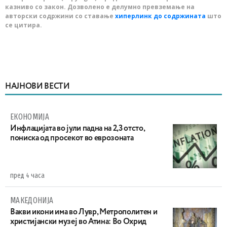
казниво со закон. Дозволено е делумно превземање на
авторски содржини со ставање
хиперлинк до содржината
што
се цитира.
НАЈНОВИ ВЕСТИ
ЕКОНОМИЈА
Инфлацијата во јули падна на 2,3 отсто,
пониска од просекот во еврозоната
пред 4 часа
МАКЕДОНИЈА
Вакви икони има во Лувр, Метрополитен и
христијански музеј во Атина: Во Охрид