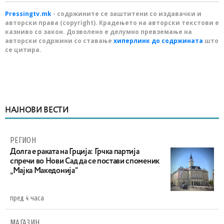
Pressingtv.mk
- содржините се заштитени со издавачки и
авторски права (copyright). Крадењето на авторски текстови е
казниво со закон. Дозволено е делумно превземање на
авторски содржини со ставање
хиперлинк до содржината
што
се цитира.
НАЈНОВИ ВЕСТИ
РЕГИОН
Долга е раката на Грција: Грчка партија
спречи во Нови Сад да се постави споменик
„Мајка Македонија“
пред 4 часа
МАГАЗИН