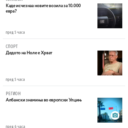
Каде исчезнаа новите возила за 10.000
евра?
пред 5 часа
СПОРТ
Дедото на Ноле е Хрват
пред 5 часа
РЕГИОН
Aлбански знамиња во европски Улцињ
пред 6 часа