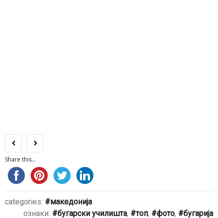
Share this...
categories:
македонија
ознаки:
бугарски училишта
,
топ
,
фото
,
бугарија