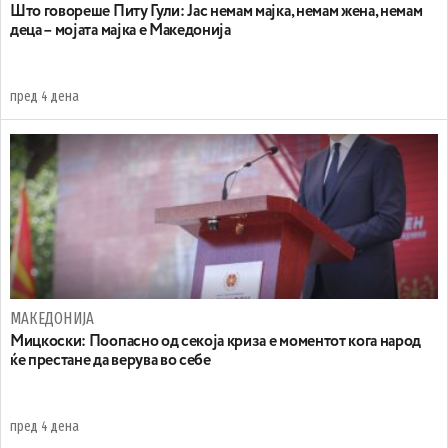
Што говореше Питу Гули: Јас немам мајка, немам жена, немам
деца – мојата мајка е Македонија
пред 4 дена
МАКЕДОНИЈА
Мицкоски: Поопасно од секоја криза е моментот кога народ
ќе престане да верува во себе
пред 4 дена