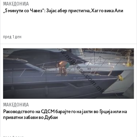
МАКЕДОНИЈА
„5 минути со Чавез“: Зајас абер пристигна, Хаг го вика Али
пред 1 ден
МАКЕДОНИЈА
Раководството на СДСМ барајте го на јахти во Грција или на
приватни забави во Дубаи