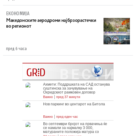
ЕКОНОМИЈА
Maкедонските аеродроми најбрзорастечки
во регионот
пред 6 часа