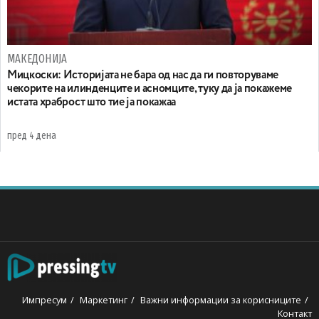
МАКЕДОНИЈА
Мицкоски: Историјата не бара од нас да ги повторуваме
чекорите на илинденците и асномците, туку да ја покажеме
истата храброст што тие ја покажаа
пред 4 дена
Импресум
Маркетинг
Важни информации за корисниците
Контакт