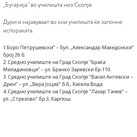
„Бугарија“ во училишта низ Скопје.
Дури и најавуваат во кои училишта ќе започне
испораката.
1.Боро Петрушевски” – бул. „Александар Македонски“
број 26 Б.
2. Средно училиште на Град Скопје “Браќа
Миладиновци” – ул. Бранко Заревски бр.110.
3. Средно училиште на Град Скопје “Васил Антевски –
Дрен” – ул. „Вера Јоциќ“ б.б., Кисела Вода.
4. Средно училиште на Град Скопје “Лазар Танев” –
ул. „Стрезово“ бр.3, Карпош.