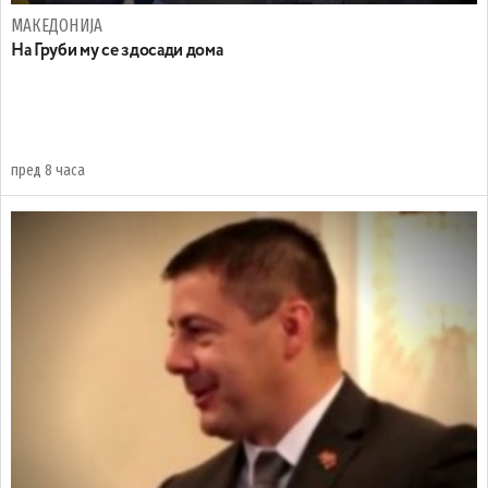
МАКЕДОНИЈА
На Груби му се здосади дома
пред 8 часа