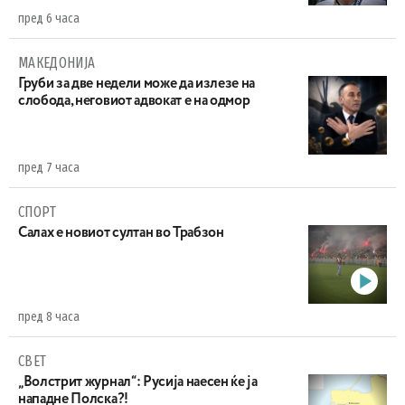
пред 6 часа
МАКЕДОНИЈА
Груби за две недели може да излезе на
слобода, неговиот адвокат е на одмор
пред 7 часа
СПОРТ
Салах е новиот султан во Трабзон
пред 8 часа
СВЕТ
„Волстрит журнал“: Русија наесен ќе ја
нападне Полска?!