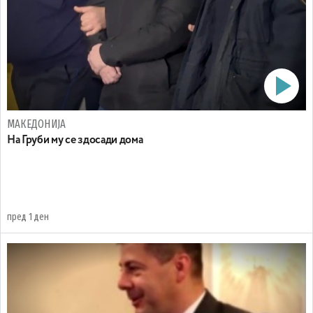
МАКЕДОНИЈА
На Груби му се здосади дома
пред 1 ден