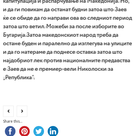
капитулација и распарчување на Македонија. Но,
и да ги повикам да останат будни затоа што Заев
ќе се обиде да го направи ова во следниот период
затоа што ветил. Можеби за после изборите во
Бугарија.Затоа македонскиот народ треба да
остане буден и паралелно да изглегува на улиците
и да го натераме да поднесе оставка затоа што
најдобриот лек против националните предавства
е Заев да не е премиер-вели Николоски за
„Република“.
Share this...