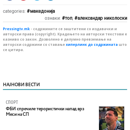
categories:
македонија
ознаки:
топ
,
александар николоски
Pressingtv.mk
- содржините се заштитени со издавачки и
авторски права (copyright). Крадењето на авторски текстови е
казниво со закон. Дозволено е делумно превземање на
авторски содржини со ставање
хиперлинк до содржината
што
се цитира.
НАЈНОВИ ВЕСТИ
СПОРТ
ФБИ спречиле терористички напад врз
Меси на СП