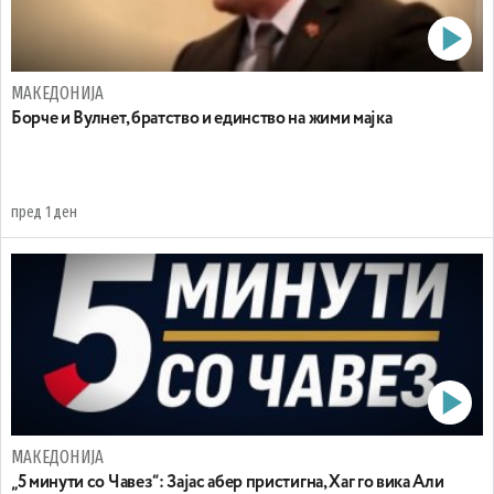
МАКЕДОНИЈА
Борче и Вулнет, братство и единство на жими мајка
пред 1 ден
МАКЕДОНИЈА
„5 минути со Чавез“: Зајас абер пристигна, Хаг го вика Али