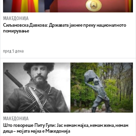
МАКЕДОНИЈА
Сиљановска Давкова: Државата јакнее преку националното
помирување
пред 5 дена
МАКЕДОНИЈА
Што говореше Питу Гули: Јас немам мајка, немам жена, немам
деца – мојата мајка е Македонија