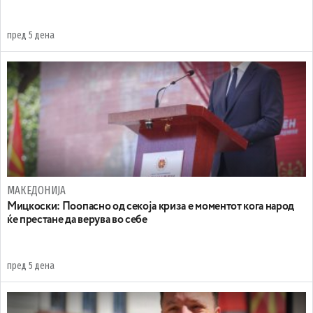
пред 5 дена
МАКЕДОНИЈА
Мицкоски: Поопасно од секоја криза е моментот кога народ
ќе престане да верува во себе
пред 5 дена