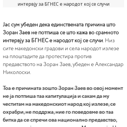
Јас сум убеден дека единствената причина што
Зоран Заев не потпиша се што кажа во срамното
интервју за БГНЕС е народот кој се случи
. Низ
сите македонски градови и села народот излезе
на плоштадите да протестира против
предавството на Зоран Заев, убеден е Александар
Николоски.
Тоа е причината зошто Зоран Заев во овој момент
не ја потпиша таа капитулација и сакам да му
честитам на македонскиот народ кој излезе, се
охрабри, не поддржа, ние го поведовме во таа
битка да се спречи ова национално предавство,