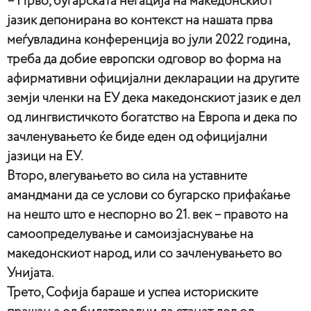
– Прво, бугарската негација на македонскиот
јазик депонирана во контекст на нашата прва
меѓувладина конференција во јули 2022 година,
треба да добие европски одговор во форма на
афирмативни официјални декларации на другите
земји членки на ЕУ дека македонскиот јазик е дел
од лингвистичкото богатство на Европа и дека по
зачленувањето ќе биде еден од официјални
јазици на ЕУ.
Второ, влегувањето во сила на уставните
амандмани да се услови со бугарско прифаќање
на нешто што е неспорно во 21. век – правото на
самоопределување и самоизјаснување на
македонскиот народ, или со зачленувањето во
Унијата.
Трето, Софија бараше и успеа историските