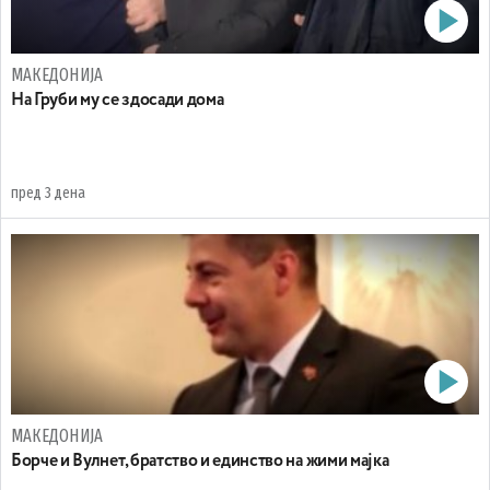
МАКЕДОНИЈА
На Груби му се здосади дома
пред 3 дена
МАКЕДОНИЈА
Борче и Вулнет, братство и единство на жими мајка