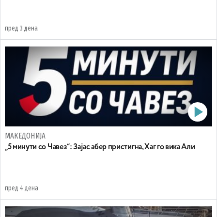
пред 3 дена
МАКЕДОНИЈА
„5 минути со Чавез“: Зајас абер пристигна, Хаг го вика Али
пред 4 дена