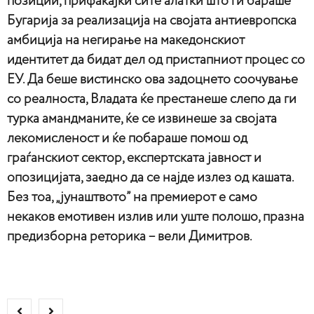
позиции, прифаќајќи сите алатки што ги бараше
Бугарија за реализација на својата антиевропска
амбиција на негирање на македонскиот
идентитет да бидат дел од пристапниот процес со
ЕУ. Да беше вистинско ова задоцнето соочување
со реалноста, Владата ќе престанеше слепо да ги
турка амандманите, ќе се извинеше за својата
лекомисленост и ќе побараше помош од
граѓанскиот сектор, експертската јавност и
опозицијата, заедно да се најде излез од кашата.
Без тоа, „јунаштвото” на премиерот е само
некаков емотивен излив или уште полошо, празна
предизборна реторика – вели Димитров.