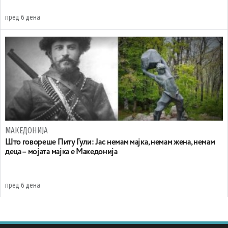
пред 6 дена
МАКЕДОНИЈА
Што говореше Питу Гули: Јас немам мајка, немам жена, немам
деца – мојата мајка е Македонија
пред 6 дена