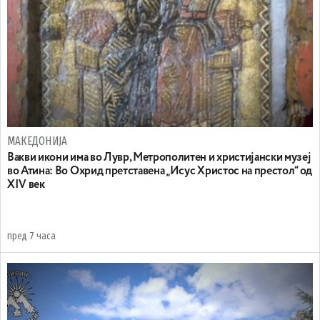
МАКЕДОНИЈА
Вакви икони има во Лувр, Метрополитен и христијански музеј
во Атина: Во Охрид претставена „Исус Христос на престол“ од
XIV век
пред 7 часа