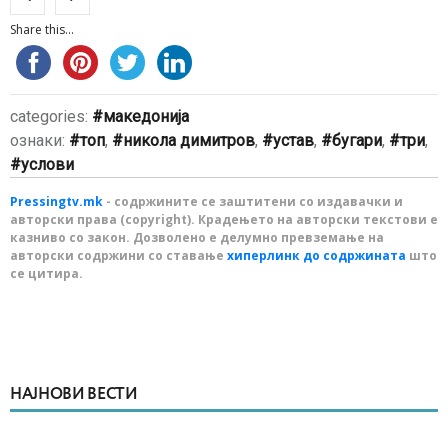
Share this...
categories:
македонија
ознаки:
топ
,
никола димитров
,
устав
,
бугари
,
три
,
услови
Pressingtv.mk
- содржините се заштитени со издавачки и
авторски права (copyright). Крадењето на авторски текстови е
казниво со закон. Дозволено е делумно превземање на
авторски содржини со ставање
хиперлинк до содржината
што
се цитира.
НАЈНОВИ ВЕСТИ