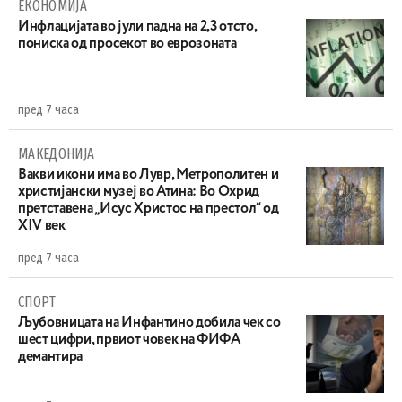
ЕКОНОМИЈА
Инфлацијата во јули падна на 2,3 отсто,
пониска од просекот во еврозоната
пред 7 часа
МАКЕДОНИЈА
Вакви икони има во Лувр, Метрополитен и
христијански музеј во Атина: Во Охрид
претставена „Исус Христос на престол“ од
XIV век
пред 7 часа
СПОРТ
Љубовницата на Инфантино добила чек со
шест цифри, првиот човек на ФИФА
демантира