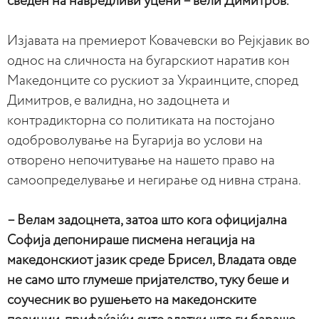
сведен на навредливи уцени – вели Димитров.
Изјавата на премиерот Ковачевски во Рејкјавик во
однос на сличноста на бугарскиот наратив кон
Македонците со рускиот за Украинците, според
Димитров, е валидна, но задоцнета и
контрадикторна со политиката на постојано
одоброволување на Бугарија во услови на
отворено непочитување на нашето право на
самоопределување и негирање од нивна страна.
– Велам задоцнета, затоа што кога официјална
Софија депонираше писмена негација на
македонскиот јазик среде Брисел, Владата овде
не само што глумеше пријателство, туку беше и
соучесник во рушењето на македонските