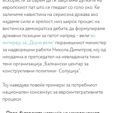
искористи за барем да ги закрпиме дупките на
европскиот пат што се гледаат со голо око. Ќе
заличиме навистина на сериозна држава ако
најдеме сили и зрелост, низ широк процес на
вистинска демократска дебата, да формулираме
државни позиции за патот напред – вели
во
интервју за „Дојче веле“
поранешниот министер
за надворешни работи Никола Димитров, кој од
неодамна е претседател на невладината тинк-
тенк организација „Балкански центар за
конструктивни политики- Солуција”.
Тој наведува повеќе примери за потребниот
национален консензус за евроинтегративните
процеси.