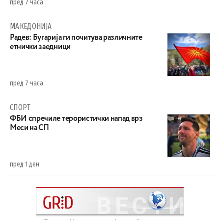
пред 7 часа
МАКЕДОНИЈА
Радев: Бугарија ги почитува различните
етнички заедници
пред 7 часа
СПОРТ
ФБИ спречиле терористички напад врз
Меси на СП
пред 1 ден