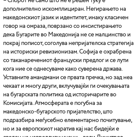
– Спорот не само што не е решен туку е
дополнително искомплициран. Негирањето на
македонскиот јазик и идентитет, инаку класичен
говор на омраза, поврзано со инсистирањето
дека Бугарите во Македонија не се малцинство и
покрај пописот, соголува непријателска стратегија
на историски ревизионизам. Софија е охрабрена
со таканаречениот француски предлог и се лути
кога ние се однесуваме како суверена држава.
Уставните амандмани се првата пречка, но зад неа
чекаат и многу други, вклучувајќи ги очекувањата
на бугарската политика од историчарите во
Комисијата. Атмосферата е погубна за
македонско-бугарското пријателство, што
подразбира меѓусебно елементарно почитување,
но и за европскиот наратив кај нас бидејќи е