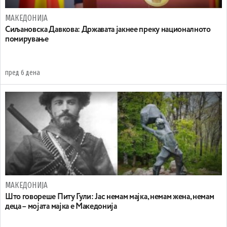
МАКЕДОНИЈА
Сиљановска Давкова: Државата јакнее преку националното
помирување
пред 6 дена
МАКЕДОНИЈА
Што говореше Питу Гули: Јас немам мајка, немам жена, немам
деца – мојата мајка е Македонија