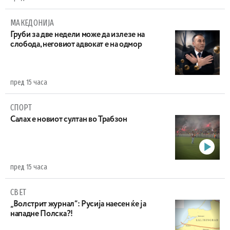
МАКЕДОНИЈА
Груби за две недели може да излезе на
слобода, неговиот адвокат е на одмор
пред 15 часа
СПОРТ
Салах е новиот султан во Трабзон
пред 15 часа
СВЕТ
„Волстрит журнал“: Русија наесен ќе ја
нападне Полска?!