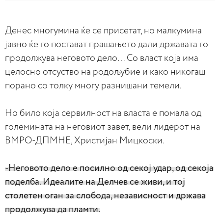
Денес многумина ќе се присетат, но малкумина
јавно ќе го постават прашањето дали државата го
продолжува неговото дело… Со власт која има
целосно отсуство на родољубие и како никогаш
порано со толку многу разнишани темели.
Но било која сервилност на власта е помала од
големината на неговиот завет, вели лидерот на
ВМРО-ДПМНЕ, Христијан Мицкоски.
-Неговото дело е посилно од секој удар, од секоја
поделба. Идеалите на Делчев се живи, и тој
столетен оган за слобода, независност и држава
продолжува да пламти.