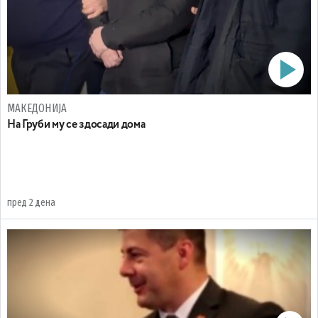
МАКЕДОНИЈА
На Груби му се здосади дома
пред 2 дена