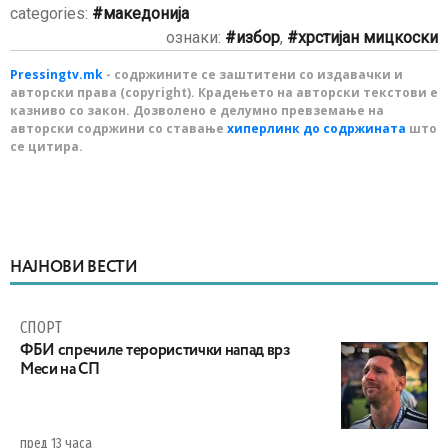
categories:
македонија
ознаки:
избор
,
хрстијан мицкоски
Pressingtv.mk
- содржините се заштитени со издавачки и
авторски права (copyright). Крадењето на авторски текстови е
казниво со закон. Дозволено е делумно превземање на
авторски содржини со ставање
хиперлинк до содржината
што
се цитира.
НАЈНОВИ ВЕСТИ
СПОРТ
ФБИ спречиле терористички напад врз
Меси на СП
пред 13 часа