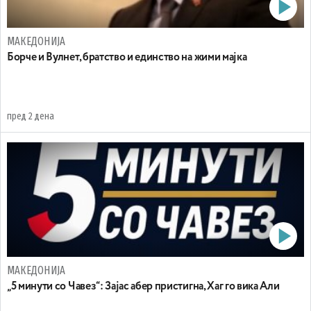
МАКЕДОНИЈА
Борче и Вулнет, братство и единство на жими мајка
пред 2 дена
МАКЕДОНИЈА
„5 минути со Чавез“: Зајас абер пристигна, Хаг го вика Али