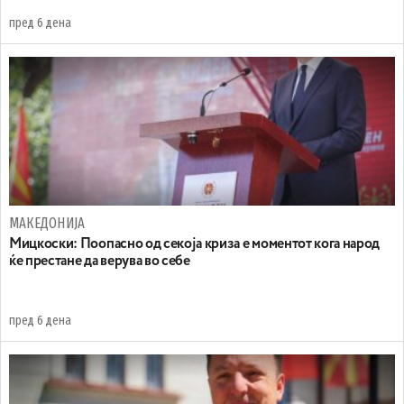
пред 6 дена
МАКЕДОНИЈА
Мицкоски: Поопасно од секоја криза е моментот кога народ
ќе престане да верува во себе
пред 6 дена