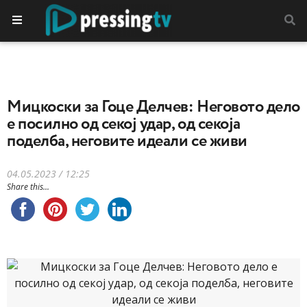
Mицкоски за Гоце Делчев: Неговото дело
е посилно од секој удар, од секоја
поделба, неговите идеали се живи
04.05.2023 / 12:25
Share this...