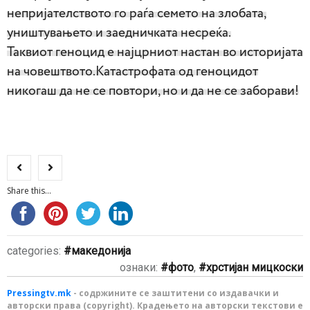
непријателството го раѓа семето на злобата,
уништувањето и заедничката несреќа.
Таквиот геноцид е најцрниот настан во историјата
на човештвото.Катастрофата од геноцидот
никогаш да не се повтори, но и да не се заборави!
Share this...
categories:
македонија
ознаки:
фото
,
хрстијан мицкоски
Pressingtv.mk
- содржините се заштитени со издавачки и
авторски права (copyright). Крадењето на авторски текстови е