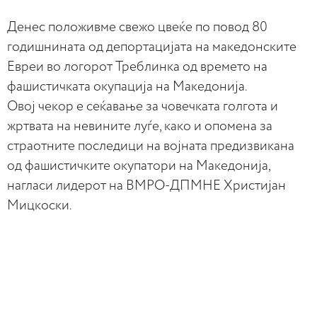
Денес положивме свежо цвеќе по повод 80
годишнината од депортацијата на македонските
Евреи во логорот Треблинка од времето на
фашистичката окупација на Македонија.
Овој чекор е сеќавање за човечката голгота и
жртвата на невините луѓе, како и опомена за
страотните последици на војната предизвикана
од фашистичките окупатори на Македонија,
нагласи лидерот на ВМРО-ДПМНЕ Христијан
Мицкоски.