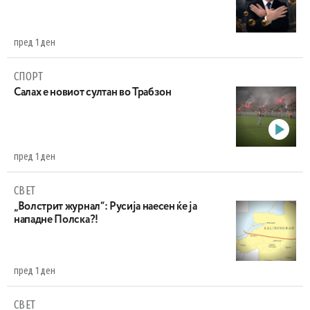
пред 1 ден
СПОРТ
Салах е новиот султан во Трабзон
пред 1 ден
СВЕТ
„Волстрит журнал“: Русија наесен ќе ја
нападне Полска?!
пред 1 ден
СВЕТ