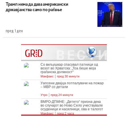
Трамп нема да дава американски
државјанства само по раѓање
пред 1 ден