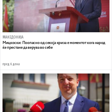
МАКЕДОНИЈА
Мицкоски: Поопасно од секоја криза е моментот кога народ
ќе престане да верува во себе
пред 6 дена