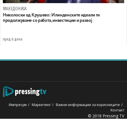
МАКЕДОНИЈА
Николоски од Крушево: Илинденските идеали ги
продолжуваме со работа, инвестиции и развој
пред 6 дена
Импресум
Маркетинг
Важни информации за корисниците
Контакт
© 2018 Pressing TV
anbet
Holiganbet
jojobet
grandpashabet
betpark
casibom
iptv 