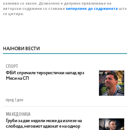
казниво со закон. Дозволено е делумно превземање на
авторски содржини со ставање
хиперлинк до содржината
што
се цитира.
НАЈНОВИ ВЕСТИ
СПОРТ
ФБИ спречиле терористички напад врз
Меси на СП
пред 1 ден
МАКЕДОНИЈА
Груби за две недели може да излезе на
слобода, неговиот адвокат е на одмор