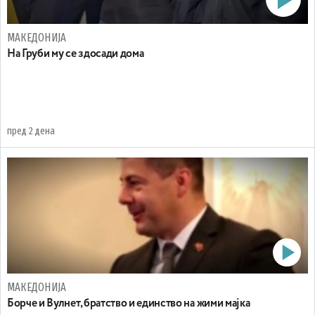
МАКЕДОНИЈА
На Груби му се здосади дома
пред 2 дена
МАКЕДОНИЈА
Борче и Вулнет, братство и единство на жими мајка