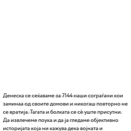
Денеска се сеќаваме за 7144 наши сограѓани кои
заминаа од своите домови и никогаш повторно не
се вратија. Тагата и болката се сѐ уште присутни.
Да извлечеме поука и да ја гледаме објективно
историјата која ни кажува дека војната и