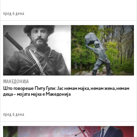
пред 6 дена
МАКЕДОНИЈА
Што говореше Питу Гули: Јас немам мајка, немам жена, немам
деца – мојата мајка е Македонија
пред 6 дена