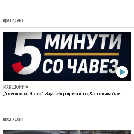
пред 2 дена
МАКЕДОНИЈА
„5 минути со Чавез“: Зајас абер пристигна, Хаг го вика Али
пред 3 дена