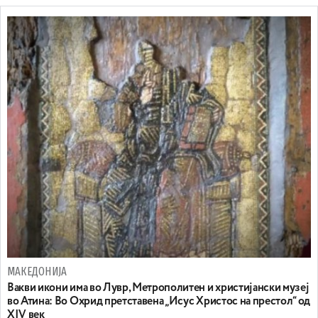
МАКЕДОНИЈА
Вакви икони има во Лувр, Метрополитен и христијански музеј
во Атина: Во Охрид претставена „Исус Христос на престол“ од
XIV век