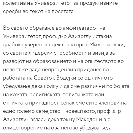
колектив на Универзитетот за продуктивните
средби во текот на посетата.
Во своето обраќање во амфитеатарот на
Универзитетот, проф. д-р Азизоглу истакна
длабока увереност дека ректорот Миленковски,
со своите лидерски способности и визија за
развојот на образованието и на општеството во
целост, ќе даде непроценлив придонес во
работата на Советот. Водејќи се од личното
убедување дека колку и да сме различни по бојата
на кожата, религиската, политичката или
етничката припадност, сепак сме сите членови на
едно големо семејство – човештвото, проф. д-р
Азизоглу нагласи дека токму Македонија е
олицетворение на ова негово убедување, а