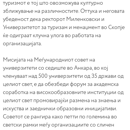
туризмот е тој што овозможува културно
зближување на различностите. Оттука и неговата
убеденост дека ректорот Миленковски и
Универзитетот за туризам и менаџмент во Скопје
ќе одиграат клучна улога во работата на
организацијата.
Мисијата на Меѓународниот совет на
универзитети со седиште во Анкара, во кој
членуваат над 500 универзитети од 35 држави од
целиот свет, е да обезбеди форум за академска
соработка на високообразовните институции од
целиот свет промовирајќи размена на знаења и
искуства и заеднички образовни иницијативи.
Советот се рангира како петти по големина во
светски рамки меѓу организациите со сличен