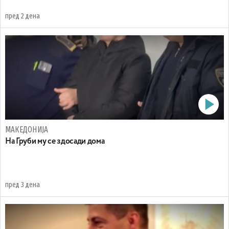
пред 2 дена
МАКЕДОНИЈА
На Груби му се здосади дома
пред 3 дена