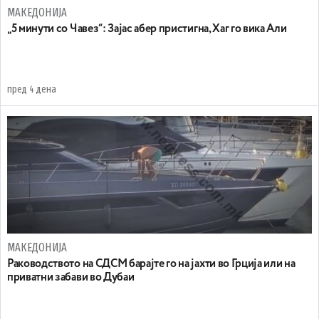
МАКЕДОНИЈА
„5 минути со Чавез“: Зајас абер пристигна, Хаг го вика Али
пред 4 дена
МАКЕДОНИЈА
Раководството на СДСМ барајте го на јахти во Грција или на
приватни забави во Дубаи