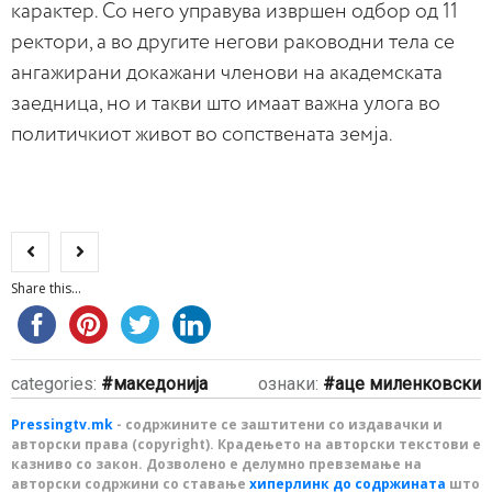
карактер. Со него управува извршен одбор од 11
ректори, а во другите негови раководни тела се
ангажирани докажани членови на академската
заедница, но и такви што имаат важна улога во
политичкиот живот во сопствената земја.
Share this...
categories:
македонија
ознаки:
аце миленковски
Pressingtv.mk
- содржините се заштитени со издавачки и
авторски права (copyright). Крадењето на авторски текстови е
казниво со закон. Дозволено е делумно превземање на
авторски содржини со ставање
хиперлинк до содржината
што