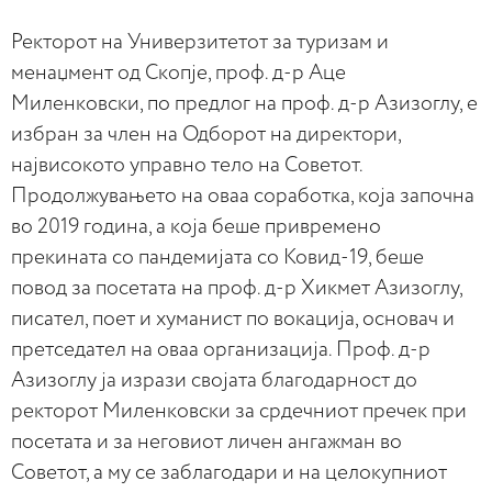
Ректорот на Универзитетот за туризам и
менаџмент од Скопје, проф. д-р Аце
Миленковски, по предлог на проф. д-р Азизоглу, е
избран за член на Одборот на директори,
највисокото управно тело на Советот.
Продолжувањето на оваа соработка, која започна
во 2019 година, а која беше привремено
прекината со пандемијата со Ковид-19, беше
повод за посетата на проф. д-р Хикмет Азизоглу,
писател, поет и хуманист по вокација, основач и
претседател на оваа организација. Проф. д-р
Азизоглу ја изрази својата благодарност до
ректорот Миленковски за срдечниот пречек при
посетата и за неговиот личен ангажман во
Советот, а му се заблагодари и на целокупниот