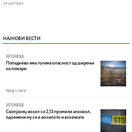
се цитира.
НАЈНОВИ ВЕСТИ
ХРОНИКА
Попаднево има голема опасност од ширење
на пожари
пред 4 часа
ХРОНИКА
Скопјанец возел со 2,13 промили алкохол,
одземени му се и возилото и возачката