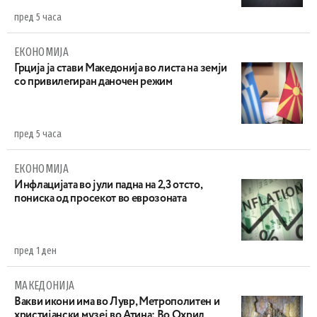
пред 5 часа
ЕКОНОМИЈА
Грција ја стави Македонија во листа на земји
со привилегиран даночен режим
пред 5 часа
ЕКОНОМИЈА
Инфлацијата во јули падна на 2,3 отсто,
пониска од просекот во еврозоната
пред 1 ден
МАКЕДОНИЈА
Вакви икони има во Лувр, Метрополитен и
христијански музеј во Атина: Во Охрид