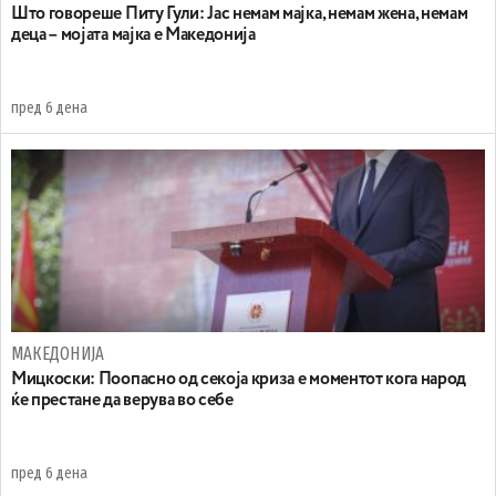
Што говореше Питу Гули: Јас немам мајка, немам жена, немам
деца – мојата мајка е Македонија
пред 6 дена
МАКЕДОНИЈА
Мицкоски: Поопасно од секоја криза е моментот кога народ
ќе престане да верува во себе
пред 6 дена