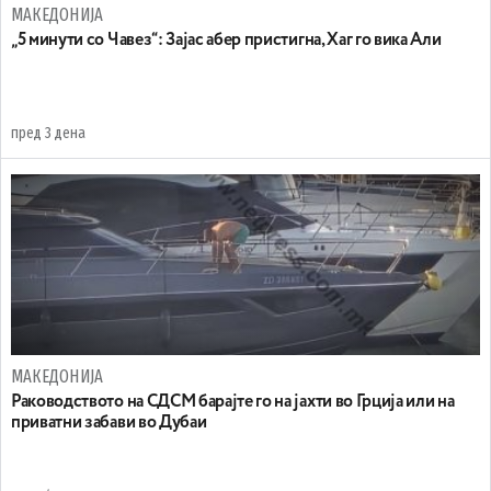
МАКЕДОНИЈА
„5 минути со Чавез“: Зајас абер пристигна, Хаг го вика Али
пред 3 дена
МАКЕДОНИЈА
Раководството на СДСМ барајте го на јахти во Грција или на
приватни забави во Дубаи