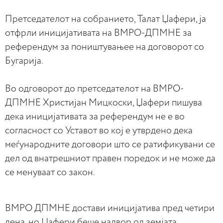
Претседателот на собранието, Талат Џафери, ја
отфрли иницијативата на ВМРО-ДПМНЕ за
референдум за поништувањее на договорот со
Бугарија.
Во одговорот до претседателот на ВМРО-
ДПМНЕ Христијан Мицкоски, Џафери пишува
дека иницијативата за референдум не е во
согласност со Уставот во кој е утврдено дека
меѓународните договори што се ратификувани се
дел од внатрешниот правен поредок и не може да
се менуваат со закон.
ВМРО ДПМНЕ достави иницијатива пред четири
дена, но Џафери беше надвор од земјата.