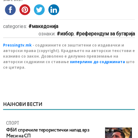
categories:
македонија
ознаки:
избор
,
референдум за бугарија
Pressingtv.mk
- содржините се заштитени со издавачки и
авторски права (copyright). Крадењето на авторски текстови е
казниво со закон. Дозволено е делумно превземање на
авторски содржини со ставање
хиперлинк до содржината
што
се цитира.
НАЈНОВИ ВЕСТИ
СПОРТ
ФБИ спречиле терористички напад врз
Меси на СП