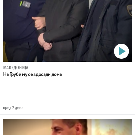
МАКЕДОНИЈА
На Груби му се здосади дома
пред 2 дена