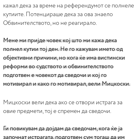
кажал дека за време на референдумот се полнеле
кутиите. Потенцираше дека за ова знаело
Обвинителството, но не реагирало.
Мене ми пријде човек кој што ми кажа дека
полнел кутии тој ден. Не го кажувам името од
објективни причини, но кога ќе има вистински
реформи во судството и обвинителството
подготвен е човекот да сведочи и кој го
мотивирал и како го мотивирал, вели Мицкоски.
Мицкоски вели дека ако се отвори истрага за
овие предмети, тој е спремен да сведочи.
Ги повикувам да дојдам да сведочам, кога ќе ја
започнат истрагата, подготвен сум тогаш да им