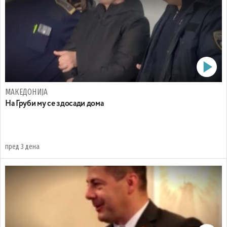
МАКЕДОНИЈА
На Груби му се здосади дома
пред 3 дена