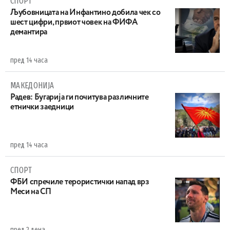
СПОРТ
Љубовницата на Инфантино добила чек со
шест цифри, првиот човек на ФИФА
демантира
пред 14 часа
МАКЕДОНИЈА
Радев: Бугарија ги почитува различните
етнички заедници
пред 14 часа
СПОРТ
ФБИ спречиле терористички напад врз
Меси на СП
пред 2 дена