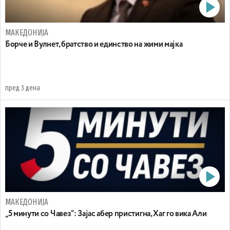
МАКЕДОНИЈА
Борче и Вулнет, братство и единство на жими мајка
пред 3 дена
МАКЕДОНИЈА
„5 минути со Чавез“: Зајас абер пристигна, Хаг го вика Али