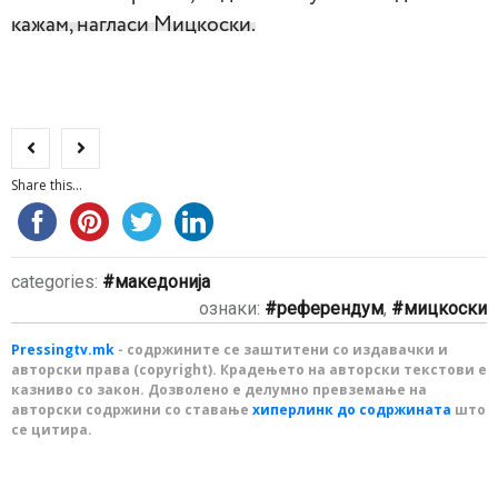
кажам, нагласи Мицкоски.
Share this...
categories:
македонија
ознаки:
референдум
,
мицкоски
Pressingtv.mk
- содржините се заштитени со издавачки и
авторски права (copyright). Крадењето на авторски текстови е
казниво со закон. Дозволено е делумно превземање на
авторски содржини со ставање
хиперлинк до содржината
што
се цитира.