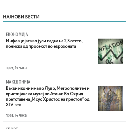
НАЈНОВИ ВЕСТИ
ЕКОНОМИЈА
Инфлацијата во јули падна на 2,3 отсто,
пониска од просекот во еврозоната
пред 14 часа
МАКЕДОНИЈА
Вакви икони има во Лувр, Метрополитен и
христијански музеј во Атина: Во Охрид
претставена „Исус Христос на престол“ од
XIV век
пред 14 часа