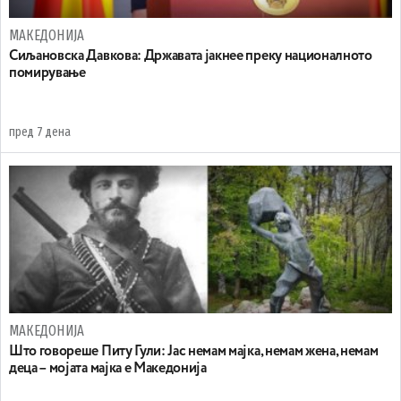
МАКЕДОНИЈА
Сиљановска Давкова: Државата јакнее преку националното
помирување
пред 7 дена
МАКЕДОНИЈА
Што говореше Питу Гули: Јас немам мајка, немам жена, немам
деца – мојата мајка е Македонија