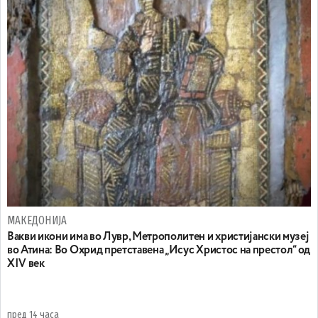
МАКЕДОНИЈА
Вакви икони има во Лувр, Метрополитен и христијански музеј
во Атина: Во Охрид претставена „Исус Христос на престол“ од
XIV век
пред 14 часа