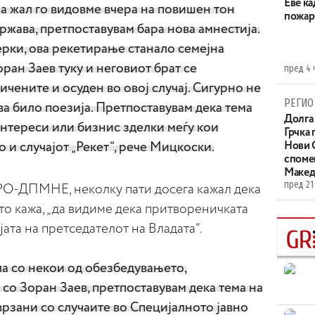
Eве ка
. За жал го видовме вчера на повишен тон
пожар
држава, претпоставувам бара нова амнестија.
ерки, ова рекетирање станало семејна
Зоран Заев туку и неговиот брат се
пред 4 
ичените и осуден во овој случај. Сигурно не
РЕГИО
ва било поезија. Претпоставувам дека тема
Долга 
интереси или бизнис зделки меѓу кои
Грчка 
 и случајот „Рекет“, рече Мицкоски.
Нови С
споме
Макед
пред 21
РО-ДПМНЕ, неколку пати досега кажал дека
 што кажа, „да видиме дека притвореничката
ата на претседателот на Владата“.
ла со некои од обезбедувањето,
 со Зоран Заев, претпоставувам дека тема на
рзани со случаите во Специјалното јавно