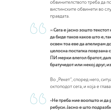
обвинителството треба да по
вистинските обвинети во слу
правдата.
– Сега е јасно зошто текстот
да биде таков каков што е, т
освен тоа еве да апелирам д
целосна постапка поврзана со
ПИ мерки влегол братот, дали
братучедот или некој друг, 
Во „Рекет“, според него, ситуа
октоподот сега, и која е глав
-Не треба ние воопшто и да
ребуси. Јасно е што подразб