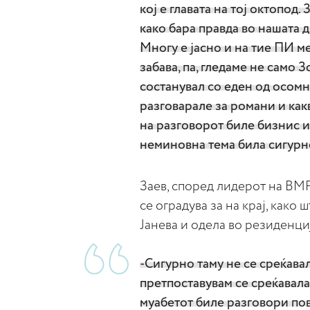
кој е главата на тој октопод
како бара правда во нашата 
Многу е јасно и на тие ПИ м
забава, па, гледаме не само 
состанувал со еден од осомн
разговарале за романи и как
на разговорот биле бизнис 
неминовна тема била сигурно
Заев, според лидерот на ВМ
се оградува за на крај, како
Јанева и одела во резиденциј
-Сигурно таму не се среќава
претпоставувам се среќавала
муабетот биле разговори пов