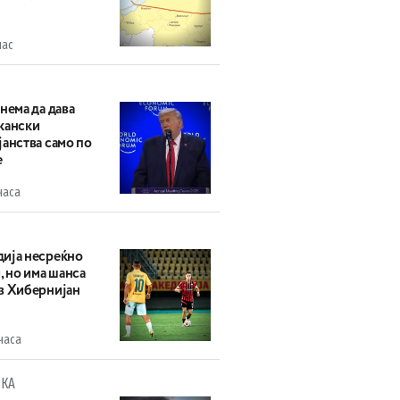
час
нема да дава
кански
анства само по
е
часа
ија несреќно
, но има шанса
в Хибернијан
часа
КА