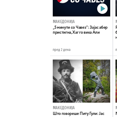
МАКЕДОНИЈА
„5 минути со Чавез“: Зајас абер
пристигна, Хаг го вика Али
пред 2 дена
МАКЕДОНИЈА
Што говореше Питу Гули: Јас