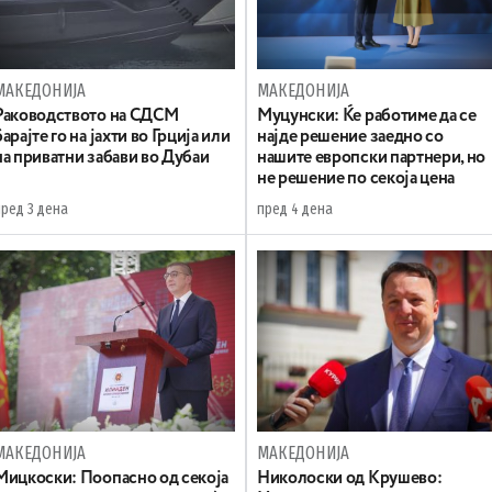
МАКЕДОНИЈА
МАКЕДОНИЈА
Раководството на СДСМ
Муцунски: Ќе работиме да се
барајте го на јахти во Грција или
најде решение заедно со
на приватни забави во Дубаи
нашите европски партнери, но
не решение по секоја цена
пред 3 дена
пред 4 дена
МАКЕДОНИЈА
МАКЕДОНИЈА
Мицкоски: Поопасно од секоја
Николоски од Крушево: