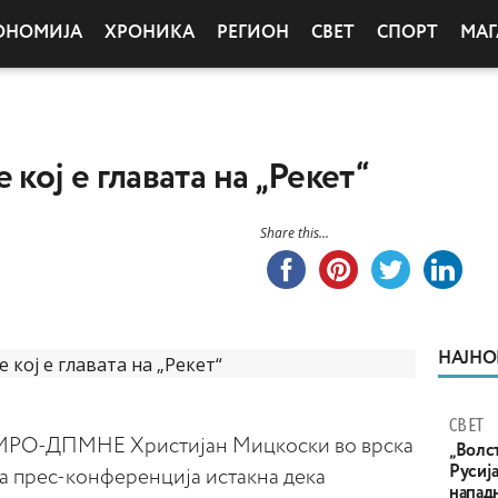
ОНОМИЈА
ХРОНИКА
РЕГИОН
СВЕТ
СПОРТ
МАГ
 кој е главата на „Рекет“
Share this...
НАЈНО
СВЕТ
ВМРО-ДПМНЕ Христијан Мицкоски во врска
„Волс
Русија
 на прес-конференција истакна дека
напад