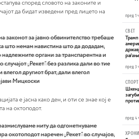
стапува според словото на законите и
чајот да бидат изведени пред лицето на
пред 1 
СВЕТ
 на законот за јавно обвинителство требаше
Трамп 
амери
ака што немам навистина што да додадам,
државј
о надлежните органи за транспарентна и
раѓањ
 случајот „Рекет“ без разлика дали во тие
пред 3 
 влегол другиот брат, дали влегол
изјави Мицкоски
СПОРТ
Шкенд
загуби
цијата е јасна како ден, и оти се знае кој е
проти
ата на октоподот.
пред 4 
 размислуваме ниту да одгонетнуваме
ХРОНИ
ира окотоподот наречен „Рекет“ во случајов,