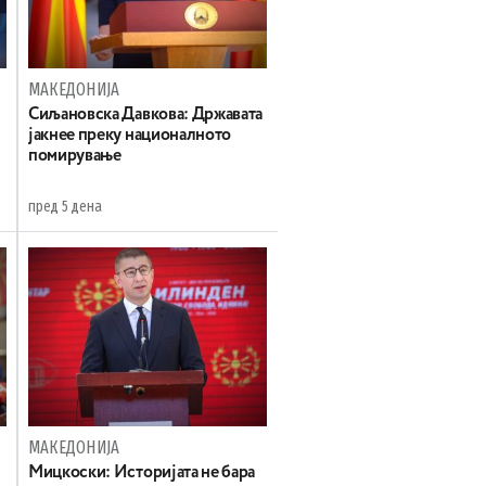
МАКЕДОНИЈА
Сиљановска Давкова: Државата
јакнее преку националното
помирување
пред 5 дена
МАКЕДОНИЈА
Мицкоски: Историјата не бара