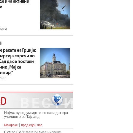
де има активни
и
часа
Н
е раката на Грција:
партија спречи во
ад да се постави
ник „Мајка
онија“
 час