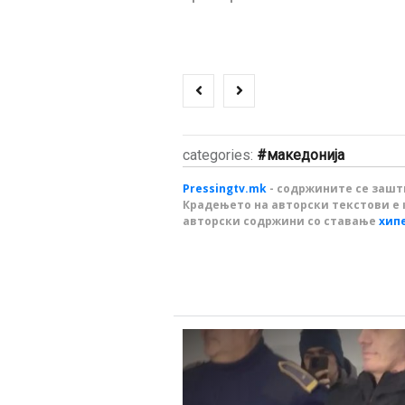
categories:
македонија
Pressingtv.mk
- содржините се зашти
Крадењето на авторски текстови е 
авторски содржини со ставање
хип