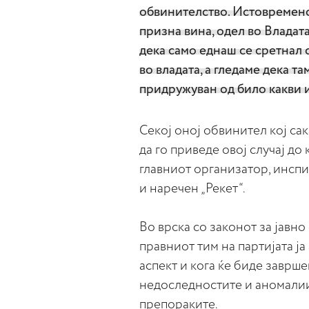
обвинителство. Истовремено 
призна вина, одел во Владата
дека само еднаш се сретнал с
во владата, а гледаме дека т
придружуван од било какви 
Секој оној обвинител кој сак
да го приведе овој случај до к
главниот организатор, инспи
и наречен „Рекет“.
Во врска со законот за јавн
правниот тим на партијата ј
аспект и кога ќе биде заврш
недоследностите и аномалии
препораките.