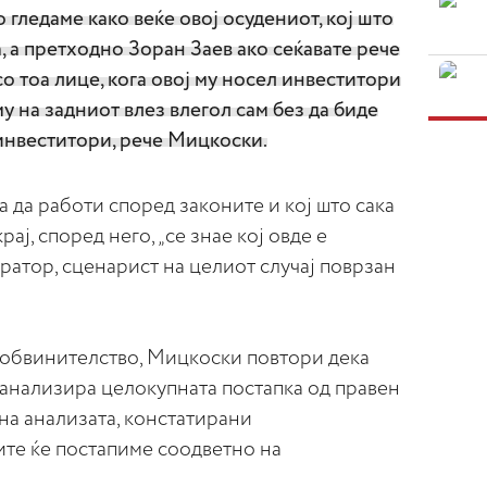
гледаме како веќе овој осудениот, кој што
, а претходно Зоран Заев ако сеќавате рече
о тоа лице, кога овој му носел инвеститори
аму на задниот влез влегол сам без да биде
инвеститори, рече Мицкоски.
а да работи според законите и кој што сака
рај, според него, „се знае кој овде е
ратор, сценарист на целиот случај поврзан
о обвинителство, Мицкоски повтори дека
а анализира целокупната постапка од правен
ена анализата, констатирани
те ќе постапиме соодветно на