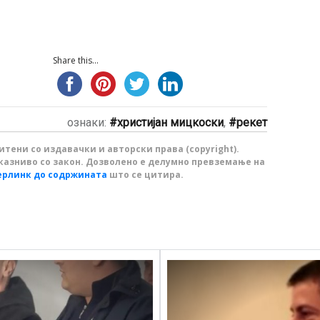
Share this...
ознаки:
христијан мицкоски
,
рекет
тени со издавачки и авторски права (copyright).
казниво со закон. Дозволено е делумно превземање на
ерлинк до содржината
што се цитира.