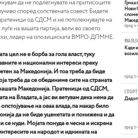
кувам да не подлегнувате на притисоците
Грчка 
Нови С
лучиво според сопствената совест. Бидете
споме
пратеници од СДСМ и не потклекнувајте на
Макед
пред 4 
луѓе на вашата партија, вели во своето
ски, лидер на опозициската ВМРО-ДПМНЕ.
МАГАЗ
Каде 
та цел не е борба за гола власт, туку
возила
авните и национални интереси преку
етен за Македонија. И тоа треба да биде
пред 5 
оја треба да се обединиме сите на страната
 нашата Македонија.
Пратеници од СДСМ,
СПОРТ
а на Владата, а јас ви ветувам дека нема да
Дедот
опстојување на оваа влада, па макар било
онија да не биде уценетата и понижена и да
и се нуди.
Мојата понуда е чесна и искрена
пред 5 
 интересите на народот и иднината на