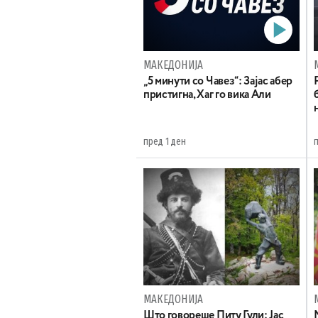
МАКЕДОНИЈА
„5 минути со Чавез“: Зајас абер
пристигна, Хаг го вика Али
пред 1 ден
МАКЕДОНИЈА
Што говореше Питу Гули: Јас