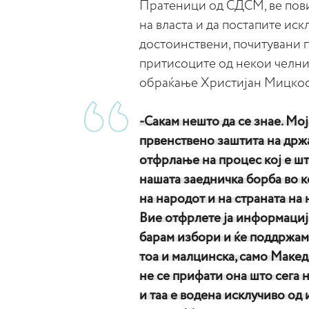
Пратеници од СДСМ, ве пови
на власта и да постапите иск
достоинствени, почитувани 
притисоците од некои челни 
обраќање Христијан Мицко
-Сакам нешто да се знае. Моја
првенствено заштита на држ
отфрлање на процес кој е шт
нашата заедничка борба во к
на народот и на страната на
Вие отфрлете ја информацијат
барам избори и ќе поддржам 
тоа и малцинска, само Макед
не се прифати она што сега н
и таа е водена исклучиво од