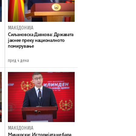
МАКЕДОНИЈА
Сиљановска Давкова: Државата
јакнее преку националното
помирување
пред 4 дена
МАКЕДОНИЈА
Мицкоски: Историјата не бара