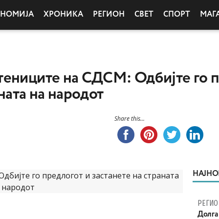
ОНОМИЈА
ХРОНИКА
РЕГИОН
СВЕТ
СПОРТ
МАГ
ениците на СДСМ: Одбијте го п
ната на народот
Share this...
НАЈНО
РЕГИО
Долга 