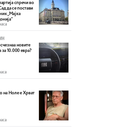
партија спречи во
ад да се постави
ник „Мајка
онија“
часа
ИН
исчезнаа новите
 за 10.000 евра?
часа
о на Ноле е Хрват
часа