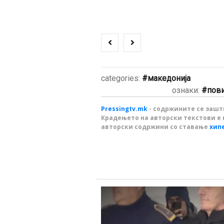
categories:
македонија
ознаки:
пов
Pressingtv.mk
- содржините се зашти
Крадењето на авторски текстови е 
авторски содржини со ставање
хип