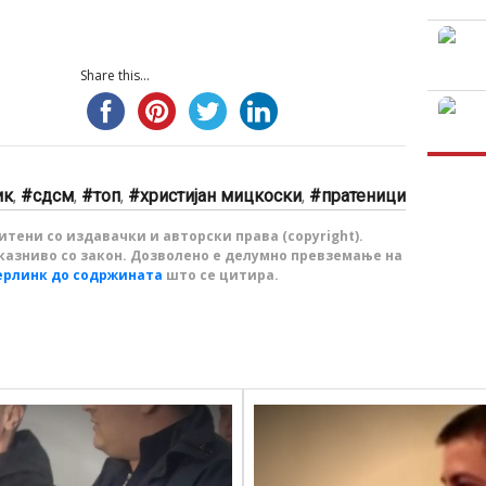
Share this...
ик
,
сдсм
,
топ
,
христијан мицкоски
,
пратеници
тени со издавачки и авторски права (copyright).
казниво со закон. Дозволено е делумно превземање на
ерлинк до содржината
што се цитира.