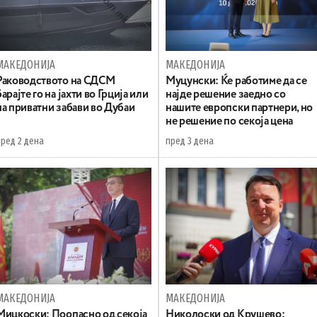
МАКЕДОНИЈА
МАКЕДОНИЈА
Раководството на СДСМ
Муцунски: Ќе работиме да се
барајте го на јахти во Грција или
најде решение заедно со
на приватни забави во Дубаи
нашите европски партнери, но
не решение по секоја цена
пред 2 дена
пред 3 дена
МАКЕДОНИЈА
МАКЕДОНИЈА
Мицкоски: Поопасно од секоја
Николоски од Крушево: