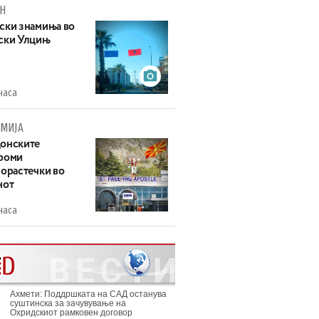
Н
ски знамиња во
ски Улцињ
часа
МИЈА
онските
роми
зорастечки во
нот
часа