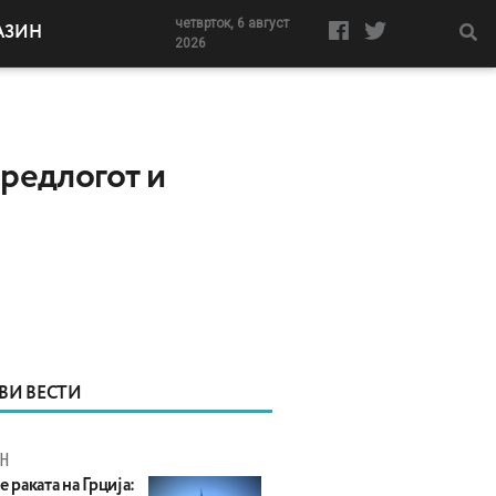
четврток, 6 август
АЗИН
2026
редлогот и
ВИ ВЕСТИ
Н
е раката на Грција: