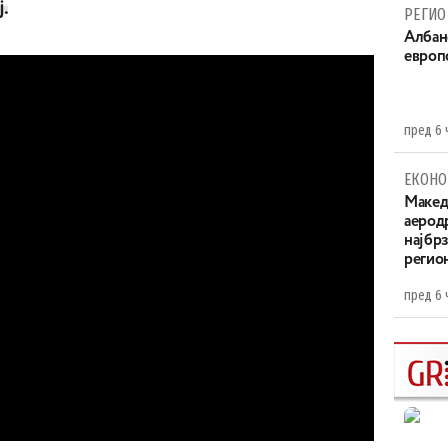
.
РЕГИО
Aлбан
европ
пред 6 
ЕКОНО
Maкед
аерод
најбр
регио
пред 6 