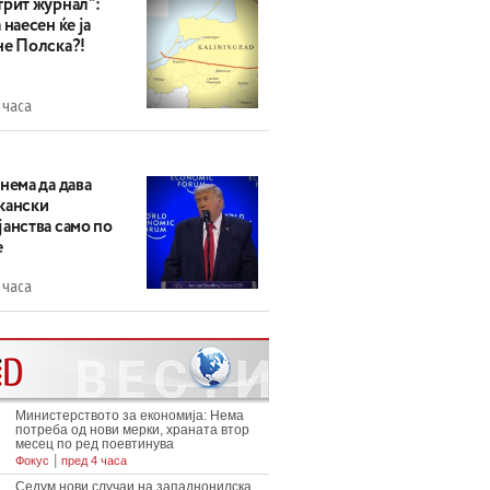
трит журнал“:
 наесен ќе ја
не Полска?!
 часа
нема да дава
кански
анства само по
е
 часа