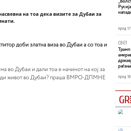
„Волс
Русија
напад
насвевна на тоа дека визите за Дубаи за
инати.
пред 17
СВЕТ
титор доби златна виза во Дубаи а со тоа и
Трамп 
амери
државј
раѓањ
а во Дубаи и дали тоа е начинот на кој за
пред 18
беди живот во Дубаи? праша ВМРО-ДПМНЕ