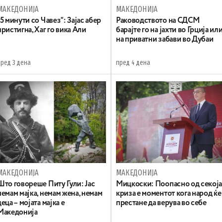
МАКЕДОНИЈА
МАКЕДОНИЈА
„5 минути со Чавез“: Зајас абер
Раководството на СДСМ
пристигна, Хаг го вика Али
барајте го на јахти во Грција ил
на приватни забави во Дубаи
пред 3 дена
пред 4 дена
МАКЕДОНИЈА
МАКЕДОНИЈА
Што говореше Питу Гули: Јас
Мицкоски: Поопасно од секој
немам мајка, немам жена, немам
криза е моментот кога народ ќе
деца – мојата мајка е
престане да верува во себе
Македонија