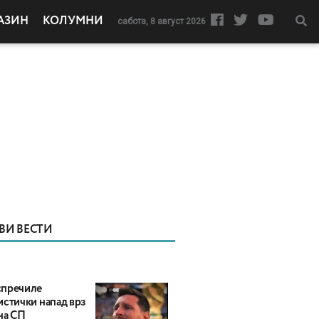
АЗИН
КОЛУМНИ
сабота, 8 август 2026
ВИ ВЕСТИ
пречиле
истички напад врз
на СП