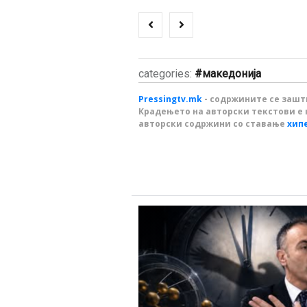
categories:
македонија
Pressingtv.mk
- содржините се зашти
Крадењето на авторски текстови е 
авторски содржини со ставање
хип