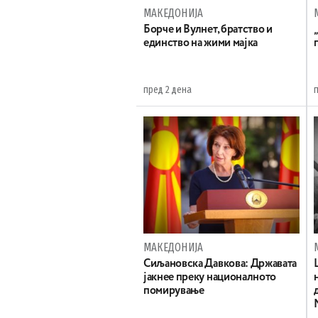
МАКЕДОНИЈА
Борче и Вулнет, братство и
единство на жими мајка
пред 2 дена
МАКЕДОНИЈА
Сиљановска Давкова: Државата
јакнее преку националното
помирување