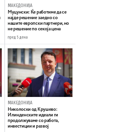
МАКЕДОНИЈА
Муцунски: Ќе работиме да се
и
најде решение заедно со
нашите европски партнери, но
не решение по секоја цена
пред 5 дена
МАКЕДОНИЈА
а
Николоски од Крушево:
Илинденските идеали ги
продолжуваме со работа,
инвестиции и развој