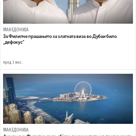
МАКЕДОНИЈА
За Филипче прашањето за златната виза во Дубаи билo
„дефокус“
пред 3 мес.
МАКЕДОНИЈА