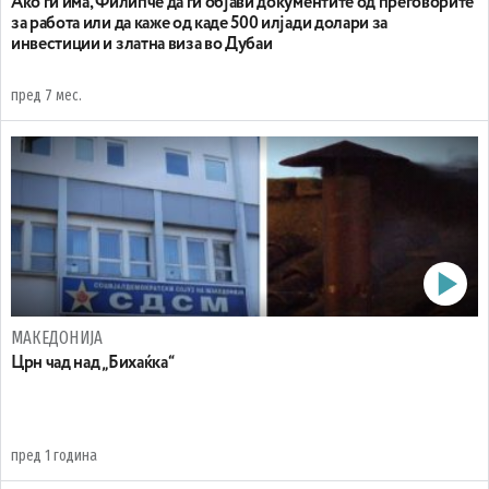
Ако ги има, Филипче да ги објави документите од преговорите
за работа или да каже од каде 500 илјади долари за
инвестиции и златна виза во Дубаи
пред 7 мес.
МАКЕДОНИЈА
Црн чад над „Бихаќка“
пред 1 година