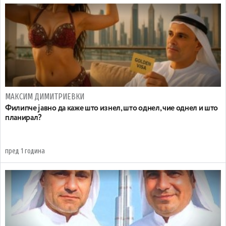
МАКСИМ ДИМИТРИЕВКИ
Филипче јавно да каже што изнел, што однел, чие однел и што
планирал?
пред 1 година