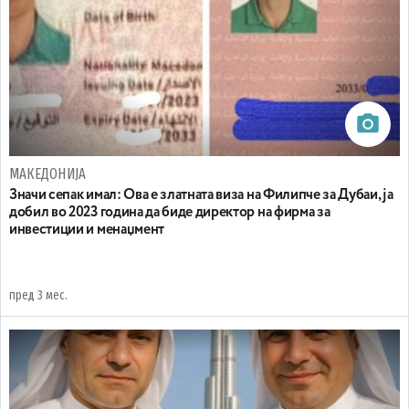
МАКЕДОНИЈА
Значи сепак имал: Ова е златната виза на Филипче за Дубаи, ја
добил во 2023 година да биде директор на фирма за
инвестиции и менаџмент
пред 3 мес.