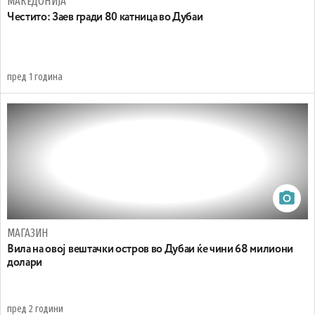
МАКЕДОНИЈА
Честито: Заев гради 80 катница во Дубаи
пред 1 година
МАГАЗИН
Вила на овој вештачки остров во Дубаи ќе чини 68 милиони
долари
пред 2 години