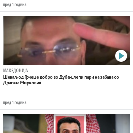
пред 1 година
МАКЕДОНИЈА
Шеваљ од Грчец е добро во Дубаи, лепи пари на забава со
Драгана Мирковиќ
пред 1 година