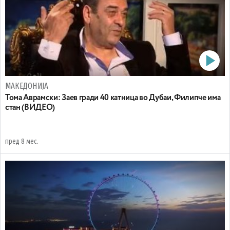
МАКЕДОНИЈА
Toма Аврамски: Заев гради 40 катница во Дубаи, Филипче има
стан (ВИДЕО)
пред 8 мес.