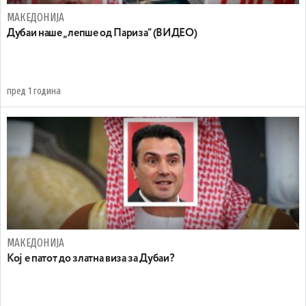
МАКЕДОНИЈА
Дубаи наше „лепше од Париза“ (ВИДЕО)
пред 1 година
МАКЕДОНИЈА
Кој е патот до златна виза за Дубаи?