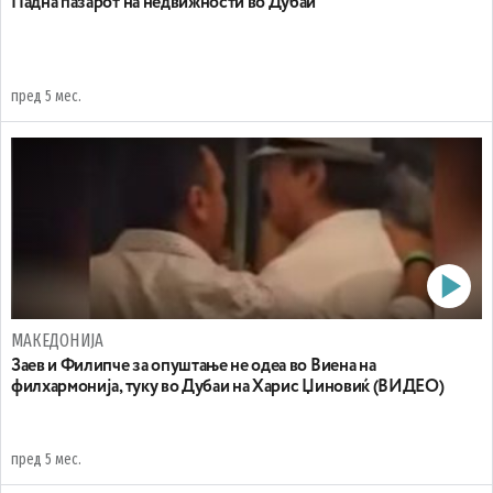
Падна пазарот на недвижности во Дубаи
пред 5 мес.
МАКЕДОНИЈА
Заев и Филипче за опуштање не одеа во Виена на
филхармонија, туку во Дубаи на Харис Џиновиќ (ВИДЕО)
пред 5 мес.