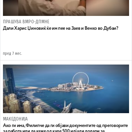
ПРАШУВА ВМРО-ДПМНЕ
Дали Харис Џиновиќ ќе им пее на Заев и Венко во Дубаи?
пред 7 мес.
МАКЕДОНИЈА
Ако ги има, Филипче да ги објави документите од преговорите
за работа или да каже од каде 500 илјади долари за