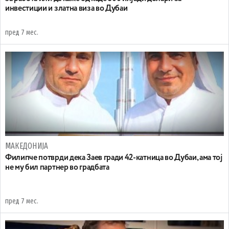
инвестиции и златна виза во Дубаи
пред 7 мес.
МАКЕДОНИЈА
Филипче потврди дека Заев гради 42-катница во Дубаи, ама тој
не му бил партнер во градбата
пред 7 мес.