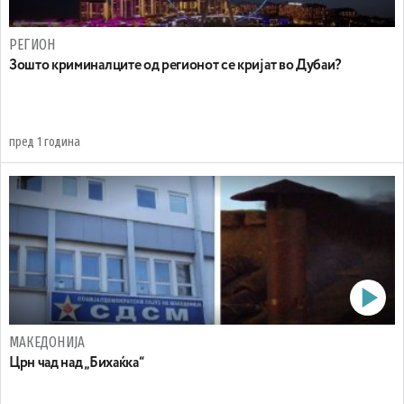
РЕГИОН
Зошто криминалците од регионот се кријат во Дубаи?
пред 1 година
МАКЕДОНИЈА
Црн чад над „Бихаќка“