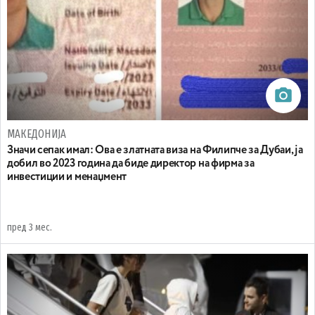
МАКЕДОНИЈА
Значи сепак имал: Ова е златната виза на Филипче за Дубаи, ја
добил во 2023 година да биде директор на фирма за
инвестиции и менаџмент
пред 3 мес.