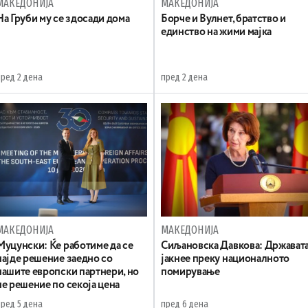
МАКЕДОНИЈА
МАКЕДОНИЈА
На Груби му се здосади дома
Борче и Вулнет, братство и
единство на жими мајка
пред 2 дена
пред 2 дена
МАКЕДОНИЈА
МАКЕДОНИЈА
Муцунски: Ќе работиме да се
Сиљановска Давкова: Држават
најде решение заедно со
јакнее преку националното
нашите европски партнери, но
помирување
не решение по секоја цена
пред 5 дена
пред 6 дена