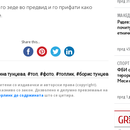
пред 31
 го зеде во предвид и го прифати како
.
МАКЕД
Радев:
почит
етнич
Share this...
пред 45
СПОРТ
ФБИ с
ина тунџева
,
топ
,
фото
,
топлик
,
борис тунџев
терор
Меси 
тени со издавачки и авторски права (copyright).
казниво со закон. Дозволено е делумно превземање на
ерлинк до содржината
што се цитира.
пред 1 