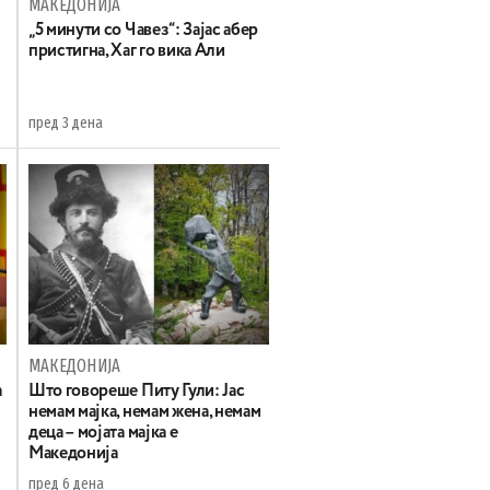
МАКЕДОНИЈА
„5 минути со Чавез“: Зајас абер
пристигна, Хаг го вика Али
пред 3 дена
МАКЕДОНИЈА
а
Што говореше Питу Гули: Јас
немам мајка, немам жена, немам
деца – мојата мајка е
Македонија
пред 6 дена