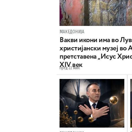
МАКЕДОНИЈА
Вакви икони има во Лу
христијански музеј во 
претставена „Исус Хрис
XIV век
пред 22 мин.