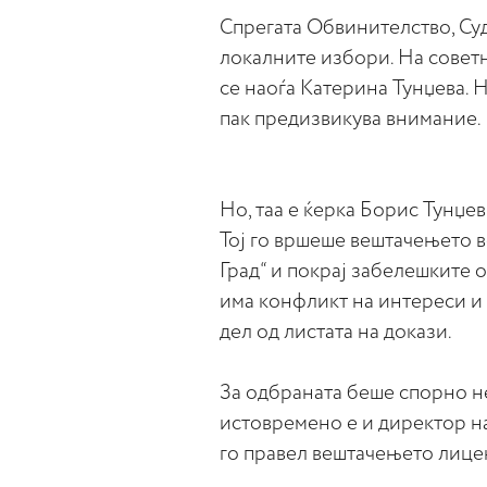
Спрегата Обвинителство, Су
локалните избори. На совет
се наоѓа Катерина Тунџева. 
пак предизвикува внимание.
Но, таа е ќерка Борис Тунџе
Тој го вршеше вештачењето в
Град“ и покрај забелешките 
има конфликт на интереси и
дел од листата на докази.
За одбраната беше спорно н
истовремено е и директор на
го правел вештачењето лицен