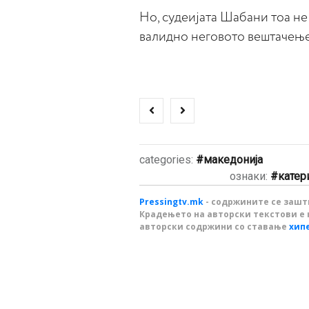
Но, судеијата Шабани тоа не
валидно неговото вештачење
categories:
македонија
ознаки:
катер
Pressingtv.mk
- содржините се зашти
Крадењето на авторски текстови е 
авторски содржини со ставање
хип