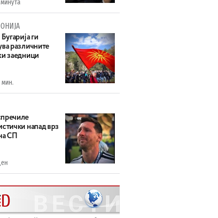
 минута
ОНИЈА
 Бугарија ги
ува различните
ки заедници
 мин.
пречиле
истички напад врз
на СП
ден