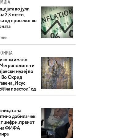
МИЈА
цијата во јули
на 2,3 отсто,
ка од просекот во
оната
 мин.
ОНИЈА
 икони има во
 Метрополитен и
јански музеј во
: Во Охрид
тавена „Исус
 мин.
с на престол“ од
ек
ницата на
тино добила чек
ст цифри, првиот
 на ФИФА
тира