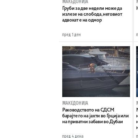
МАКЕДОНИЈА
Груби за две недели може да
излезе на слобода, неговиот
адвокат е на одмор
пред 1 ден
МАКЕДОНИЈА
Раководството на СДСМ
барајте го на јахти во Грција или
на приватни забави во Дубаи
пред 4 дена