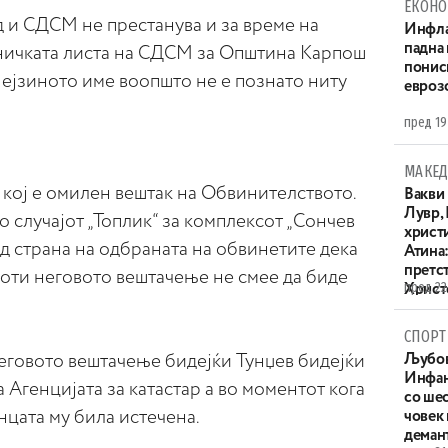
ЕКОНО
д и СДСМ не престанува и за време на
Инфла
падна 
ничката листа на СДСМ за Општина Карпош
понис
Нејзиното име воопшто не е познато ниту
евроз
пред 19
МАКЕД
в кој е омилен вештак на Обвинителството.
Вакви
Лувр,
о случајот „Топлик“ за комплексот „Сончев
христи
од страна на одбраната на обвинетите дека
Атина
претс
 оти неговото вештачење не смее да биде
пред 22
Христо
XIV в
СПОРТ
еговото вештачење бидејќи Тунџев бидејќи
Љубов
Инфан
 Агенцијата за катастар а во моментот кога
со ше
цата му била истечена.
човек
деман