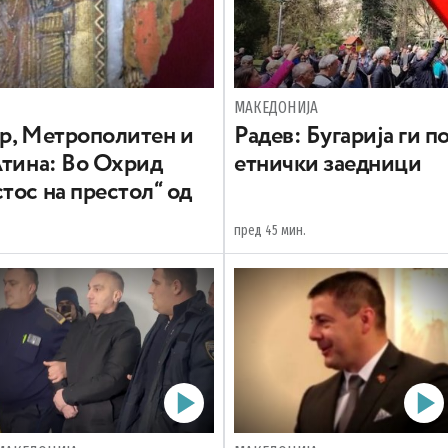
МАКЕДОНИЈА
вр, Метрополитен и
Радев: Бугарија ги 
Атина: Во Охрид
етнички заедници
тос на престол“ од
пред 45 мин.