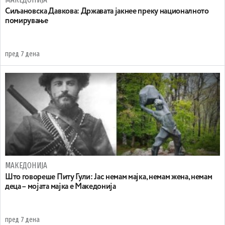
Сиљановска Давкова: Државата јакнее преку националното
помирување
пред 7 дена
МАКЕДОНИЈА
Што говореше Питу Гули: Јас немам мајка, немам жена, немам
деца – мојата мајка е Македонија
пред 7 дена