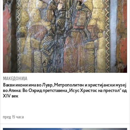
МАКЕДОНИЈА
Вакви икони има во Лувр, Метрополитен и христијански музеј
во Атина: Во Охрид претставена „Исус Христос на престол“ од
XIV век
пред 15 часа