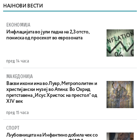
НАЈНОВИ ВЕСТИ
ЕКОНОМИЈА
Инфлацијата во јули падна на 2,3 отсто,
пониска од просекот во еврозоната
пред 14 часа
МАКЕДОНИЈА
Вакви икони има во Лувр, Метрополитен и
христијански музеј во Атина: Во Охрид
претставена „Исус Христос на престол“ од
XIV век
пред 15 часа
СПОРТ
Љубовницата на Инфантино добила чек со