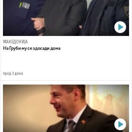
МАКЕДОНИЈА
На Груби му се здосади дома
пред 3 дена