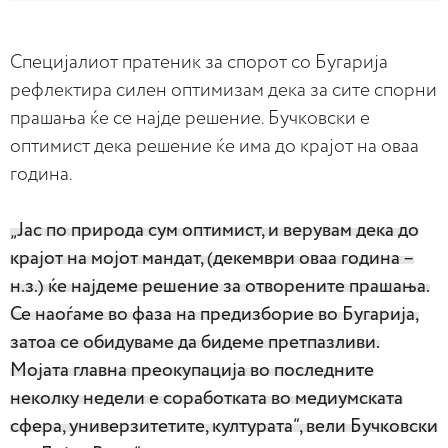
Специјалиот пратеник за спорот со Бугарија
рефлектира силен оптимизам дека за сите спорни
прашања ќе се најде решение. Бучковски е
оптимист дека решение ќе има до крајот на оваа
година.
„Јас по природа сум оптимист, и верувам дека до
крајот на мојот мандат, (декември оваа година –
н.з.) ќе најдеме решение за отворените прашања.
Се наоѓаме во фаза на предизборие во Бугарија,
затоа се обидуваме да бидеме претпазливи.
Мојата главна преокупација во последните
неколку недели е соработката во медиумската
сфера, универзитетите, културата“, вели Бучковски