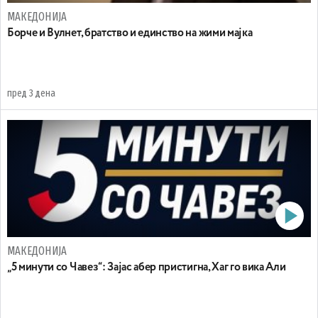
МАКЕДОНИЈА
Борче и Вулнет, братство и единство на жими мајка
пред 3 дена
МАКЕДОНИЈА
„5 минути со Чавез“: Зајас абер пристигна, Хаг го вика Али