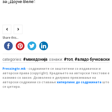
за „Дојче Веле“
Share this...
categories:
македонија
ознаки:
топ
,
владо бучковски
Pressingtv.mk
- содржините се заштитени со издавачки и
авторски права (copyright). Крадењето на авторски текстови е
казниво со закон. Дозволено е делумно превземање на
авторски содржини со ставање
хиперлинк до содржината
што
се цитира.