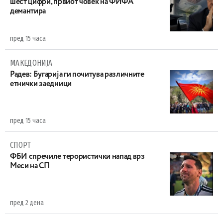
шест цифри, првиот човек на ФИФА
демантира
пред 15 часа
МАКЕДОНИЈА
Радев: Бугарија ги почитува различните
етнички заедници
пред 15 часа
СПОРТ
ФБИ спречиле терористички напад врз
Меси на СП
пред 2 дена