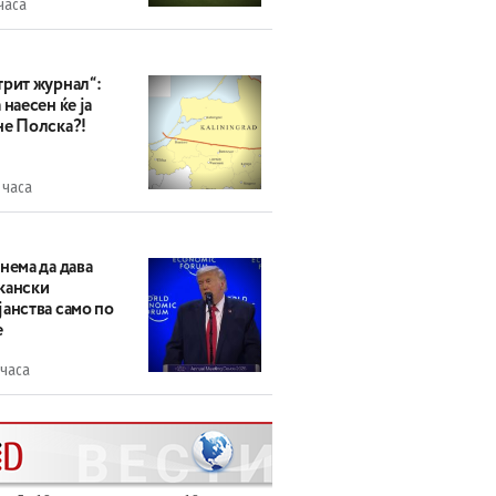
часа
трит журнал“:
 наесен ќе ја
не Полска?!
 часа
нема да дава
кански
анства само по
е
 часа