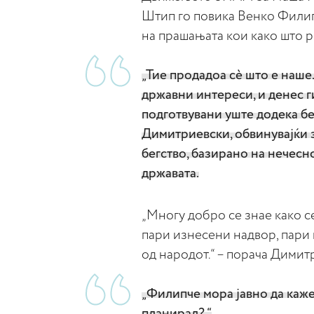
Штип го повика Венко Филип
на прашањата кои како што ре
„Тие продадоа сè што е наше
државни интереси, и денес г
подготвувани уште додека беа
Димитриевски, обвинувајќи 
бегство, базирано на нечесн
државата.
„Многу добро се знае како с
пари изнесени надвор, пари 
од народот.“ – порача Дими
„Филипче мора јавно да каже
планирал? “