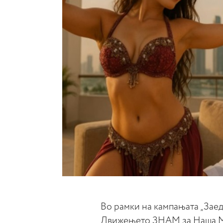
Во рамки на кампањата „Заед
Движењето ЗНАМ за Наша Ма