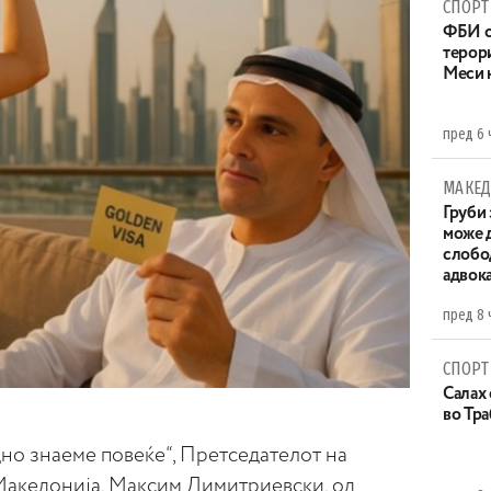
СПОРТ
ФБИ с
терор
Меси 
пред 6 
МАКЕД
Груби 
може д
слобо
адвока
пред 8 
СПОРТ
Салах 
во Тр
но знаеме повеќе“, Претседателот на
кедонија, Максим Димитриевски, од