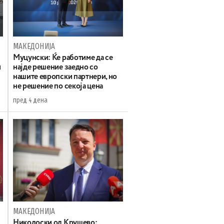
МАКЕДОНИЈА
Муцунски: Ќе работиме да се
и
најде решение заедно со
нашите европски партнери, но
не решение по секоја цена
пред 4 дена
МАКЕДОНИЈА
а
Николоски од Крушево: