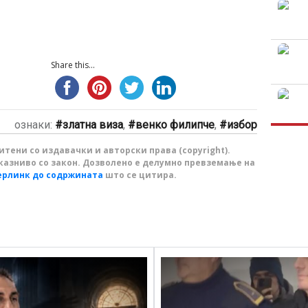
Share this...
ознаки:
златна виза
,
венко филипче
,
избор
тени со издавачки и авторски права (copyright).
казниво со закон. Дозволено е делумно превземање на
ерлинк до содржината
што се цитира.