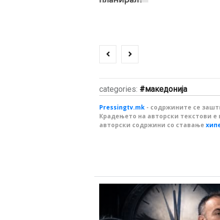
categories:
македонија
Pressingtv.mk
- содржините се зашти
Крадењето на авторски текстови е 
авторски содржини со ставање
хип