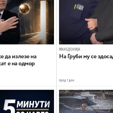
МАКЕДОНИЈА
е да излезе на
На Груби му се здос
ат е на одмор
пред 1 ден