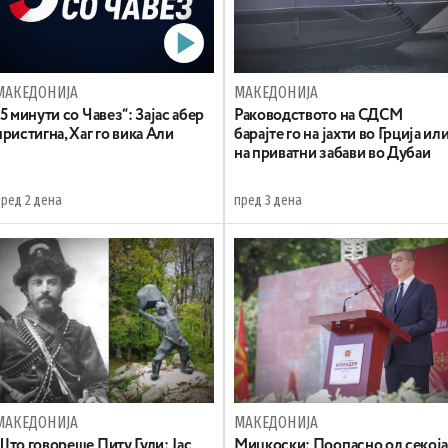
МАКЕДОНИЈА
МАКЕДОНИЈА
„5 минути со Чавез“: Зајас абер
Раководството на СДСМ
пристигна, Хаг го вика Али
барајте го на јахти во Грција ил
на приватни забави во Дубаи
пред 2 дена
пред 3 дена
МАКЕДОНИЈА
МАКЕДОНИЈА
Што говореше Питу Гули: Јас
Мицкоски: Поопасно од секој