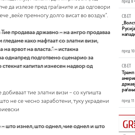
пред 8 
че да излезе пред граѓаните и да одговори
че „веќе премногу долго висат во воздух“.
СВЕТ
„Волс
Русија
. Тие продаваа државно – на ангро продаваа
напад
и гледаме како мафтаат со златни визи,
 на врвот на власта.“ – истакна
пред 10
за однапред подготвено сценарио за
СВЕТ
о стекнат капитал изнесен надвор од
Трамп 
амери
државј
раѓањ
е добиваат тие златни визи – со купишта
пред 11
што не се чесно заработени, туку украдени
триевски
 – што изнел, што однел, чие однел и што