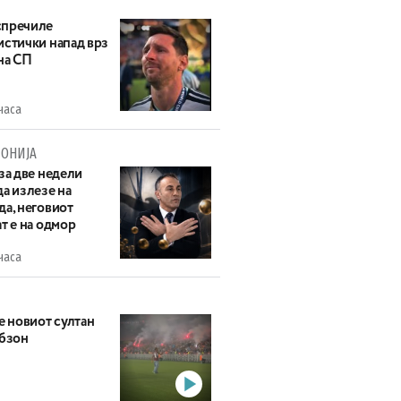
пречиле
истички напад врз
на СП
часа
ОНИЈА
за две недели
а излезе на
да, неговиот
т е на одмор
часа
е новиот султан
абзон