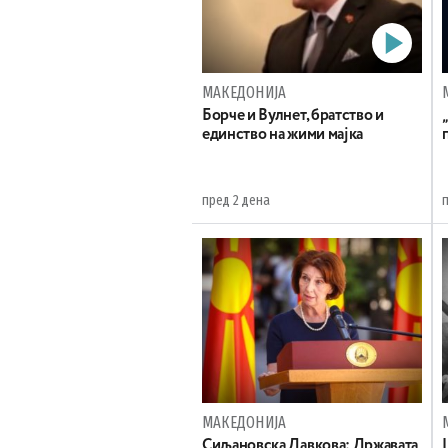
МАКЕДОНИЈА
Борче и Вулнет, братство и
единство на жими мајка
пред 2 дена
МАКЕДОНИЈА
Сиљановска Давкова: Државата