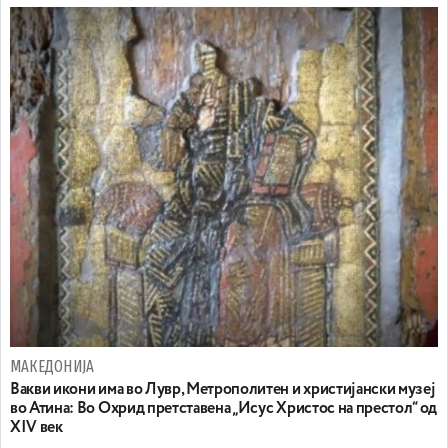
МАКЕДОНИЈА
Вакви икони има во Лувр, Метрополитен и христијански музеј
во Атина: Во Охрид претставена „Исус Христос на престол“ од
XIV век