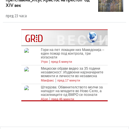
претставена „Исус Христос на престол“ од
XIV век
пред 23 часа