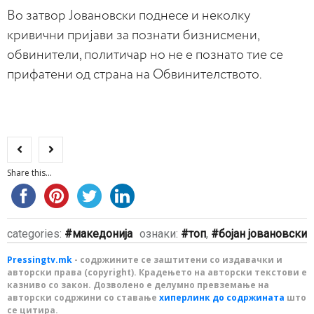
Во затвор Јовановски поднесе и неколку
кривични пријави за познати бизнисмени,
обвинители, политичар но не е познато тие се
прифатени од страна на Обвинителството.
Share this...
categories:
македонија
ознаки:
топ
,
бојан јовановски
Pressingtv.mk
- содржините се заштитени со издавачки и
авторски права (copyright). Крадењето на авторски текстови е
казниво со закон. Дозволено е делумно превземање на
авторски содржини со ставање
хиперлинк до содржината
што
се цитира.