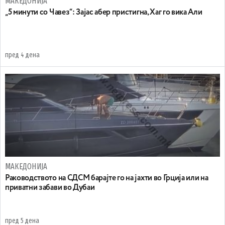
МАКЕДОНИЈА
„5 минути со Чавез“: Зајас абер пристигна, Хаг го вика Али
пред 4 дена
МАКЕДОНИЈА
Раководството на СДСМ барајте го на јахти во Грција или на
приватни забави во Дубаи
пред 5 дена