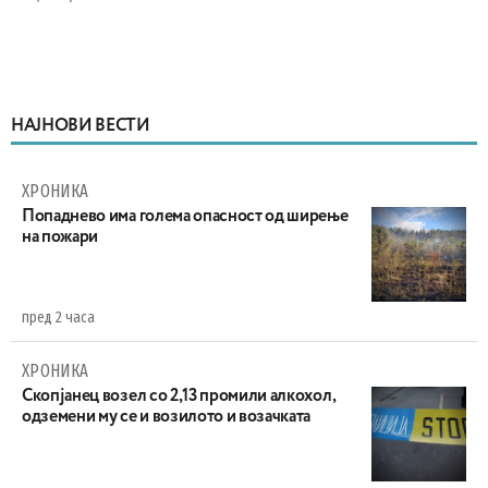
НАЈНОВИ ВЕСТИ
ХРОНИКА
Попаднево има голема опасност од ширење
на пожари
пред 2 часа
ХРОНИКА
Скопјанец возел со 2,13 промили алкохол,
одземени му се и возилото и возачката