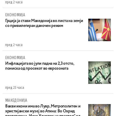
пред 2 часа
ЕКОНОМИЈА
Грција ја стави Македонија во листа на земји
со привилегиран даночен режим
пред 2 часа
ЕКОНОМИЈА
Инфлацијата во јули падна на 2,3 отсто,
пониска од просекот во еврозоната
пред 23 часа
МАКЕДОНИЈА
Вакви икони има во Лувр, Метрополитен и
христијански музеј во Атина: Во Охрид