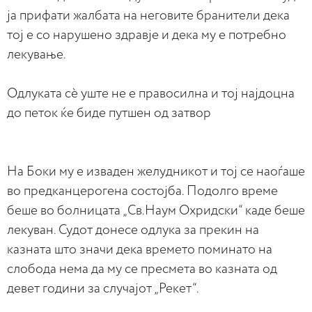
ја прифати жалбата на неговите бранители дека
тој е со нарушено здравје и дека му е потребно
лекување.
Oдлуката сѐ уште не е правосилна и тој најдоцна
до петок ќе биде путшен од затвор
На Боки му е изваден желудникот и тој се наоѓаше
во предканцерогена состојба. Подолго време
беше во болницата „Св.Наум Охридски“ каде беше
лекуван. Судот донесе одлука за прекин на
казната што значи дека времето поминато на
слобода нема да му се пресмета во казната од
девет години за случајот „Рекет“.