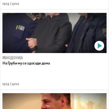
пред 2 дена
МАКЕДОНИЈА
На Груби му се здосади дома
пред 3 дена