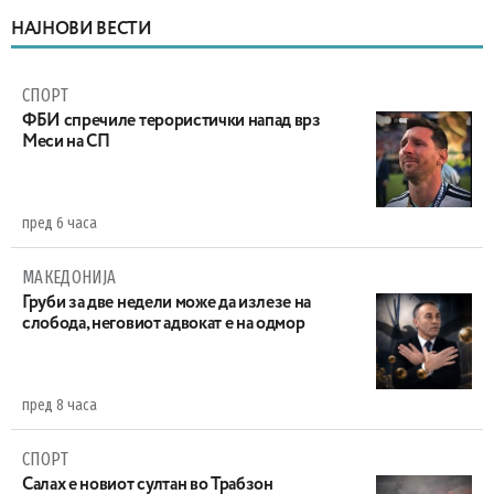
НАЈНОВИ ВЕСТИ
СПОРТ
ФБИ спречиле терористички напад врз
Меси на СП
пред 6 часа
МАКЕДОНИЈА
Груби за две недели може да излезе на
слобода, неговиот адвокат е на одмор
пред 8 часа
СПОРТ
Салах е новиот султан во Трабзон