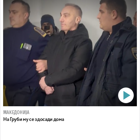
МАКЕДОНИЈА
На Груби му се здосади дома