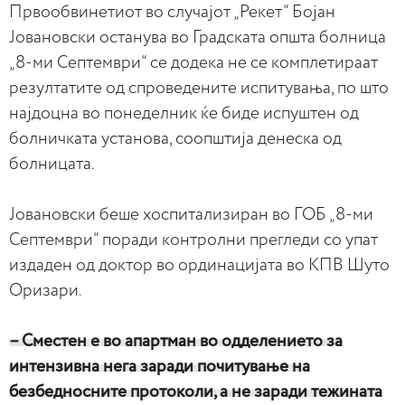
Првообвинетиот во случајот „Рекет“ Бојан
Јовановски останува во Градската општа болница
„8-ми Септември“ се додека не се комплетираат
резултатите од спроведените испитувања, по што
најдоцна во понеделник ќе биде испуштен од
болничката установа, соопштија денеска од
болницата.
Јовановски беше хоспитализиран во ГОБ „8-ми
Септември“ поради контролни прегледи со упат
издаден од доктор во ординацијата во КПВ Шуто
Оризари.
– Сместен е во апартман во одделението за
интензивна нега заради почитување на
безбедносните протоколи, а не заради тежината