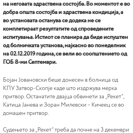
на неговата здраствена состојба. Во моментот е во
добра општа состојба и здраствена кондиција, а
во установата останува се додека не се
комплетираат резултатите од спроведените
испитувања. Истиот се планира да биде испуштен
од болничката установа, најкасно во понеделник
на 02.12.2019 година, се вели во соопштението од
ГОБ 8-ми Септември.
Бојан Јовановски беше донесен в болница од
КПУ Затвор-Скопје каде што издржува мерка
притвор. Останатите двајца обвинети за „Рекет“,
Катица Јанева и Зоран Милевски – Кичеец се во
домашен притвор.
Судењето за „Рекет“ треба да почне на 3 декември