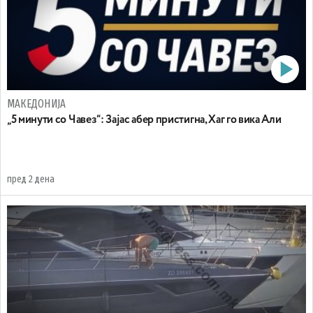
МАКЕДОНИЈА
„5 минути со Чавез“: Зајас абер пристигна, Хаг го вика Али
пред 2 дена