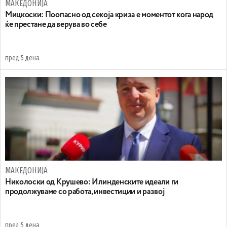
МАКЕДОНИЈА
Мицкоски: Поопасно од секоја криза е моментот кога народ
ќе престане да верува во себе
пред 5 дена
МАКЕДОНИЈА
Николоски од Крушево: Илинденските идеали ги
продолжуваме со работа, инвестиции и развој
пред 5 дена