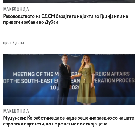
МАКЕДОНИЈА
Раководството на СДСМ барајте го на јахти во Грција или на
приватни забави во Дубаи
пред 3 дена
МАКЕДОНИЈА
Муцунски: Ќе работиме да се најде решение заедно со нашите
европски партнери, но не решение по секоја цена