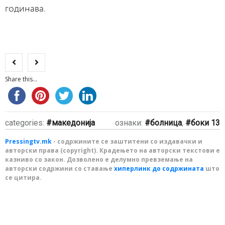
годинава.
Share this...
categories:
македонија
ознаки:
болница
,
боки 13
Pressingtv.mk
- содржините се заштитени со издавачки и
авторски права (copyright). Крадењето на авторски текстови е
казниво со закон. Дозволено е делумно превземање на
авторски содржини со ставање
хиперлинк до содржината
што
се цитира.