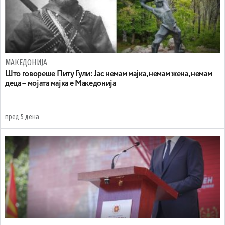
МАКЕДОНИЈА
Што говореше Питу Гули: Јас немам мајка, немам жена, немам
деца – мојата мајка е Македонија
пред 5 дена