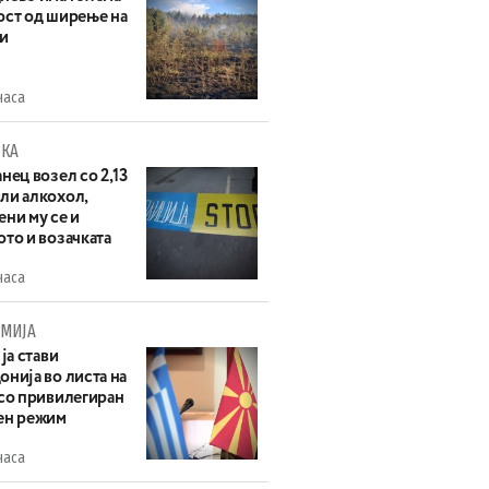
ост од ширење на
и
часа
КА
нец возел со 2,13
ли алкохол,
ни му се и
то и возачката
часа
МИЈА
 ја стави
нија во листа на
 со привилегиран
ен режим
часа