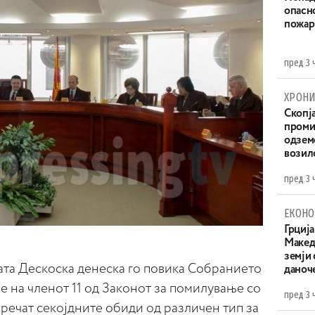
опасн
пожар
пред 3 
ХРОНИ
Скопја
проми
одземе
возило
пред 3 
ЕКОНО
Грција
Македо
земји
ата Дескоска денеска го повика Собранието
даноч
е на членот 11 од Законот за помилување со
пред 3 
спречат секојдните обиди од различен тип за