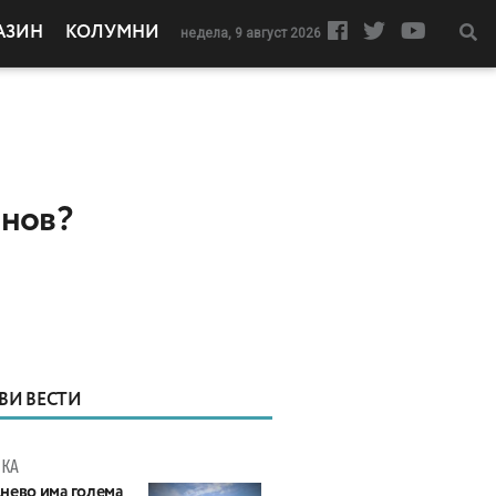
АЗИН
КОЛУМНИ
недела, 9 август 2026
анов?
ВИ ВЕСТИ
КА
нево има голема