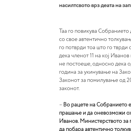
насилтсвото врз деата на за
Таа го повикува Собранието 
со свое автентично толкувањ
го потврди тоа што го тврди с
дека членот 11 на кој Ивано
не постоеше, односно дека о
година за укинување на Зак
Законот за помилување од 20
законот.
–
Во рацете на Собранието е 
прашање и да оневозможи о
Иванов. Министерството за 
да побара автентично толкув