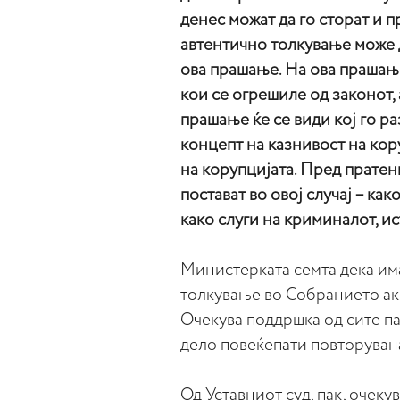
денес можат да го сторат и 
автентично толкување може 
ова прашање. На ова прашање 
кои се огрешиле од законот, 
прашање ќе се види кој го р
концепт на казнивост на кор
на корупцијата. Пред пратен
постават во овој случај – ка
како слуги на криминалот, и
Министерката семта дека им
толкување во Собранието ако
Очекува поддршка од сите па
дело повеќепати повторувана
Од Уставниот суд, пак, очекув