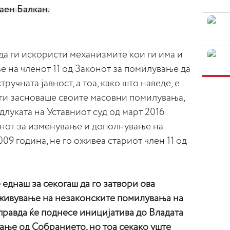
паен Балкан.
да ги искористи механизмите кои ги има и
е на членот 11 од Законот за помилување да
тручната јавност, а тоа, како што наведе, е
в ги засноваше своите масовни помилувања,
длуката на Уставниот суд од март 2016
онот за изменување и дополнување на
09 година, не го оживеа стариот член 11 од
еднаш за секогаш да го затвори ова
живување на незаконските помилувања на
правда ќе поднесе иницијатива до Владата
ање од Собранието, но тоа секако уште