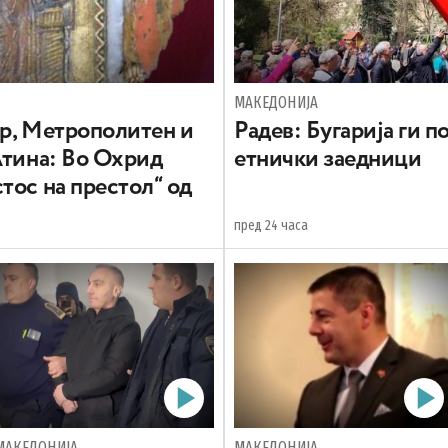
МАКЕДОНИЈА
вр, Метрополитен и
Радев: Бугарија ги 
Атина: Во Охрид
етнички заедници
тос на престол“ од
пред 24 часа
МАКЕДОНИЈА
МАКЕДОНИЈА