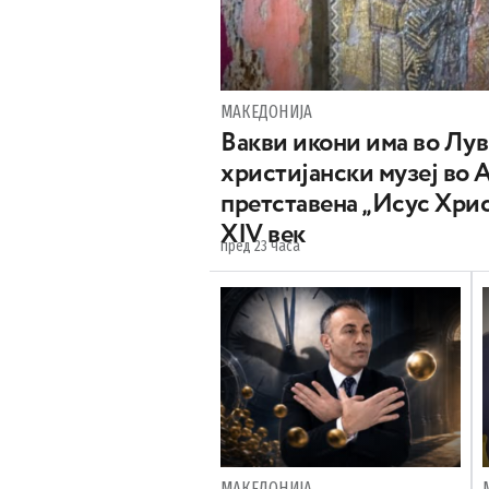
МАКЕДОНИЈА
Вакви икони има во Лу
христијански музеј во 
претставена „Исус Хрис
XIV век
пред 23 часа
МАКЕДОНИЈА