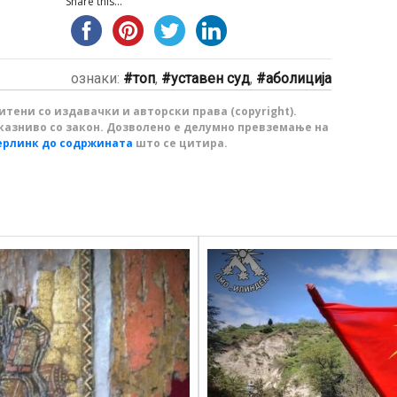
Share this...
ознаки:
топ
,
уставен суд
,
аболиција
тени со издавачки и авторски права (copyright).
казниво со закон. Дозволено е делумно превземање на
ерлинк до содржината
што се цитира.