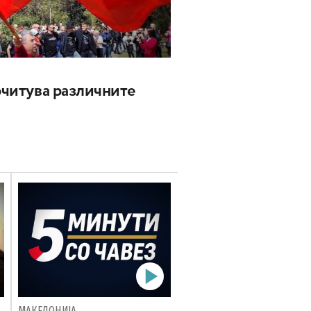
почитува различните
МАКЕДОНИЈА