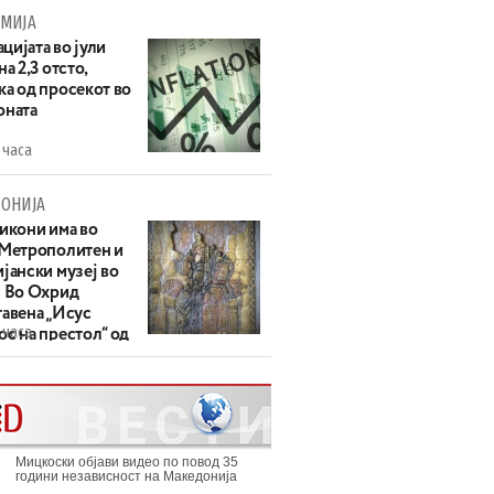
МИЈА
цијата во јули
на 2,3 отсто,
ка од просекот во
оната
 часа
ОНИЈА
 икони има во
 Метрополитен и
јански музеј во
: Во Охрид
тавена „Исус
 часа
с на престол“ од
ек