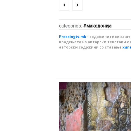
categories:
македонија
Pressingtv.mk
- содржините се зашти
Крадењето на авторски текстови е 
авторски содржини со ставање
хип