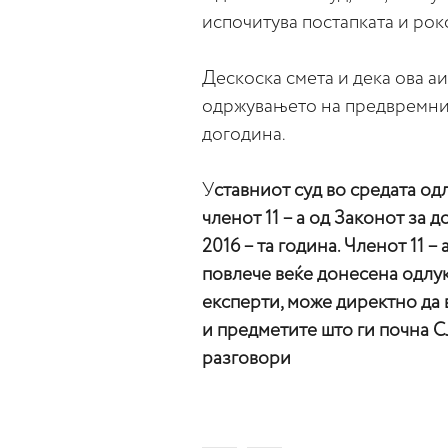
испочитува постапката и рок
Дескоска смета и дека ова а
одржувањето на предвремни
догодина.
У
ставниот суд во средата од
членот 11 – а од Законот за
2016 – та година. Членот 11 
повлече веќе донесена одлук
експерти, може директно да 
и предметите што ги почна 
разговори