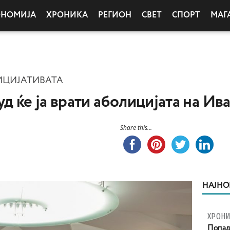
ОНОМИЈА
ХРОНИКА
РЕГИОН
СВЕТ
СПОРТ
МАГ
ИЦИЈАТИВАТА
д ќе ја врати аболицијата на Ив
Share this...
НАЈНО
ХРОНИ
Попад