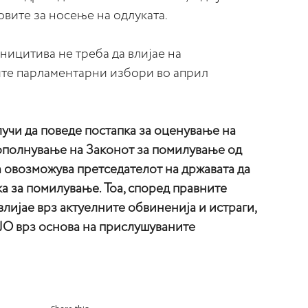
овите за носење на одлуката.
иницитива не треба да влијае на
те парламентарни избори во април
лучи да поведе постапка за оценување на
 дополнување на Законот за помилување од
– а овозможува претседателот на државата да
а за помилување. Тоа, според правните
влијае врз актуелните обвиненија и истраги,
СЈО врз основа на прислушуваните