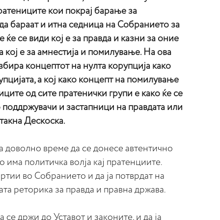
пратениците кои покрај барање за
да бараат и итна седница на Собранието за
ќе се види кој е за правда и казни за оние
а кој е за амнестија и помилување. На ова
азбира концептот на нулта корупција како
упцијата, а кој како концепт на помилување
иците од сите пратенички групи е како ќе се
ко поддржувачи и застапници на правдата или
стакна Дескоска.
а доволно време да се донесе автентично
 има политичка волја кај пратенциите.
ртии во Собранието и да ја потврдат на
та реторика за правда и правна држава.
а се држи до Уставот и законите, и да ја