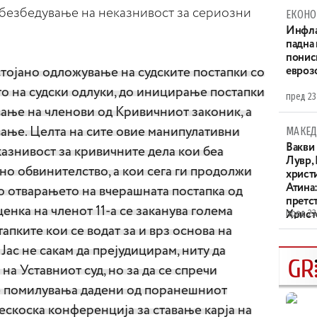
обезбедување на неказнивост за сериозни
ЕКОНО
Инфла
падна 
понис
стојано одложување на судските постапки со
евроз
то на судски одлуки, до иницирање постапки
пред 23
вање на членови од Кривичниот законик, а
МАКЕД
вање. Целта на сите овие манипулативни
Вакви
азнивост за кривичните дела кои беа
Лувр,
но обвинителство, а кои сега ги продолжи
христи
Атина
о отварањето на вчерашната постапка од
претс
ценка на членот 11-а се заканува голема
пред 23
Христо
XIV в
апките кои се водат за и врз основа на
Јас не сакам да прејудицирам, ниту да
 на Уставниот суд, но за да се спречи
е помилувања дадени од поранешниот
ескоска конференција за ставање карја на