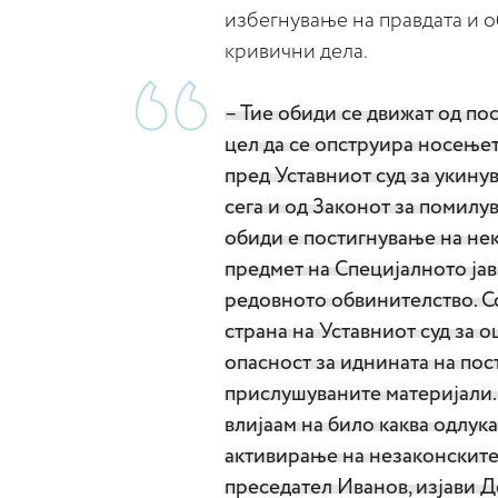
избегнување на правдата и 
кривични дела.
– Тие обиди се движат од по
цел да се опструира носење
пред Уставниот суд за укину
сега и од Законот за помилу
обиди е постигнување на нек
предмет на Специјалното јав
редовното обвинителство. С
страна на Уставниот суд за о
опасност за иднината на пост
прислушуваните материјали. 
влијаам на било каква одлука
активирање на незаконскит
преседател Иванов, изјави Д