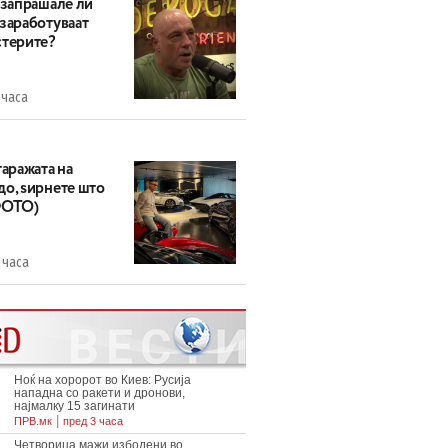
 запрашале ли
 заработуваат
стерите?
 часа
гаражата на
до, ѕирнете што
ФОТО)
 часа