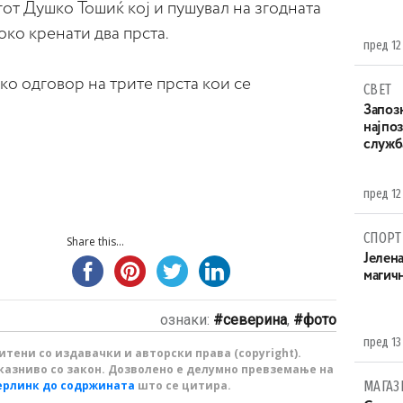
от Душко Тошиќ кој и пушувал на згодната
око кренати два прста.
пред 12
ко одговор на трите прста кои се
СВЕТ
Запоз
најпоз
служба
пред 12
СПОРТ
Share this...
Јелен
магич
ознаки:
северина
,
фото
пред 13
тени со издавачки и авторски права (copyright).
казниво со закон. Дозволено е делумно превземање на
ерлинк до содржината
што се цитира.
МАГАЗ