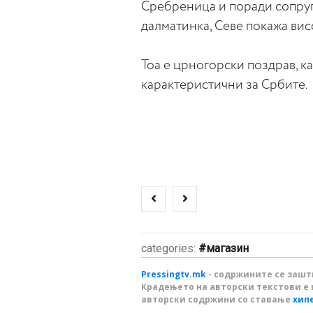
Сребреница и поради сопруг
далматинка, Севе покажа вис
Тоа е црногорски поздрав, ка
карактеристични за Србите.
categories:
магазин
Pressingtv.mk
- содржините се зашти
Крадењето на авторски текстови е 
авторски содржини со ставање
хип