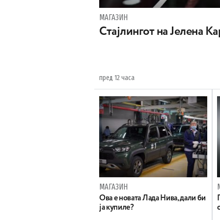
МАГАЗИН
Стајлингот на Јелена К
пред 12 часа
МАГАЗИН
Ова е новата Лада Нива, дали би
ја купиле?