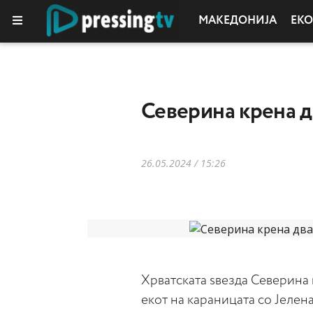
МАКЕДОНИЈА
ЕК
КОЛУМНИ
Северина крена 
26.05.2024 / 15:26
Хрватската ѕвезда Северина
екот на караницата со Јелен