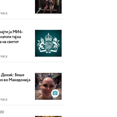
 часа
најте ја МИ6-
натата тајна
 на светот
 часа
а Докиќ: Беше
но во Македонија
 часа
ИН