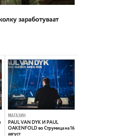
 колку заработуваат
МАГАЗИН
е
PAUL VAN DYK И PAUL
OAKENFOLD во Струмица на 16
август