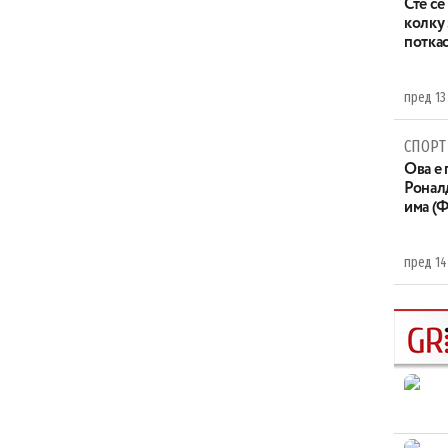
Сте се
колку
потка
пред 13
СПОРТ
Ова е 
Ронал
има (
пред 14