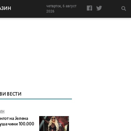
четврток, 6 август
АЗИН
2026
ВИ ВЕСТИ
ИН
нгот на Јелена
уша чини 100.000