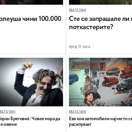
МАГАЗИН
арлеуша чини 100.000
Сте се запрашале ли
поткастерите?
пред 13 часа
МАГАЗИН
МАГАЗИН
Горан Бреговиќ: Човек мора да
Еве кои автомобили најчесто с
се ожени
расипуваат