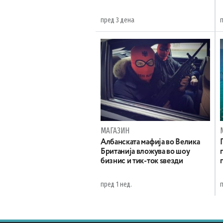
пред 3 дена
МАГАЗИН
Aлбанската мафија во Велика
Британија вложува во шоу
бизнис и тик-ток ѕвезди
пред 1 нед.
п