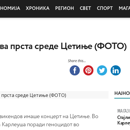
ОНОМИЈА
ХРОНИКА
РЕГИОН
СВЕТ
СПОРТ
МАГ
два прста среде Цетиње (ФОТО)
Share this...
НАЈНО
МАГАЗ
 викендов имаше концерт на Цетиње. Во
Стајли
Карле
а Карлеуша поради геноцидот во