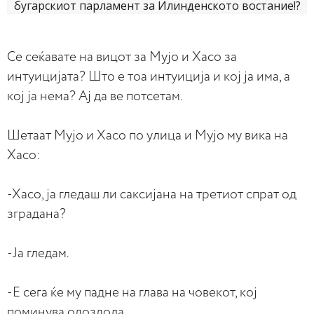
Се сеќавате на вицот за Мујо и Хасо за
интуицијата? Што е тоа интуиција и кој ја има, а
кој ја нема? Ај да ве потсетам.
Шетаат Мујо и Хасо по улица и Мујо му вика на
Хасо:
-Хасо, ја гледаш ли саксијана на третиот спрат од
зградана?
-Ја гледам.
-Е сега ќе му падне на глава на човекот, кој
поминува одоздола.