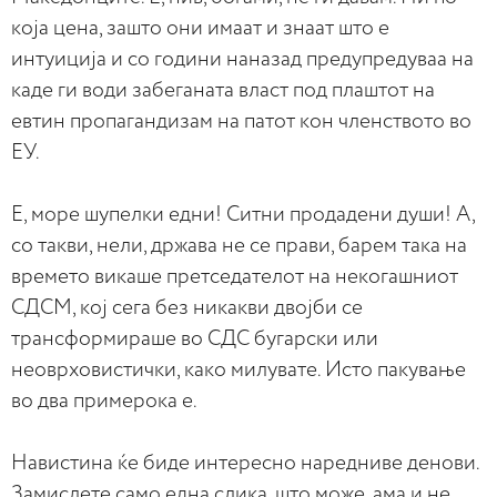
која цена, зашто они имаат и знаат што е
интуиција и со години наназад предупредуваа на
каде ги води забеганата власт под плаштот на
евтин пропагандизам на патот кон членството во
ЕУ.
Е, море шупелки едни! Ситни продадени души! А,
со такви, нели, држава не се прави, барем така на
времето викаше претседателот на некогашниот
СДСМ, кој сега без никакви двојби се
трансформираше во СДС бугарски или
неоврховистички, како милувате. Исто пакување
во два примерока е.
Навистина ќе биде интересно наредниве денови.
Замислете само една слика, што може, ама и не