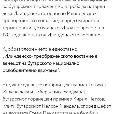
во бугарскиот парламент, која треба да потврди
дека Илинденското, односно Илинденско-
преображенско востание, според бугарската
терминологија, е бугарско. И тоа во пресрет на
120-годишнината од Илинденското востание.
А, образоложението е едноставно –
„Илинденско-преображенското востание е
венецот на бугарското национално
ослободително движење“.
Ете, уште еднаш се потврди дека кармата е кучка.
Излезе дека и либералниот хардварец,
бугарскиот поранешен премиер Кирил Петков,
илити бугарскиот Нелсон Мандела, според шефот
на државата Стево Пендаровски, не бил баш