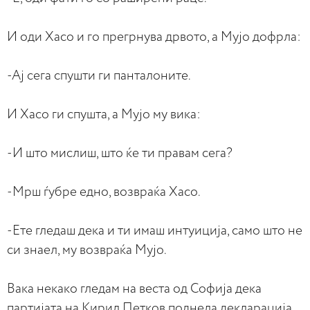
И оди Хасо и го прегрнува дрвото, а Мујо дофрла:
-Ај сега спушти ги панталоните.
И Хасо ги спушта, а Мујо му вика:
-И што мислиш, што ќе ти правам сега?
-Мрш ѓубре едно, возвраќа Хасо.
-Ете гледаш дека и ти имаш интуиција, само што не
си знаел, му возвраќа Мујо.
Вака некако гледам на веста од Софија дека
партијата на Кирил Петков поднела декларација