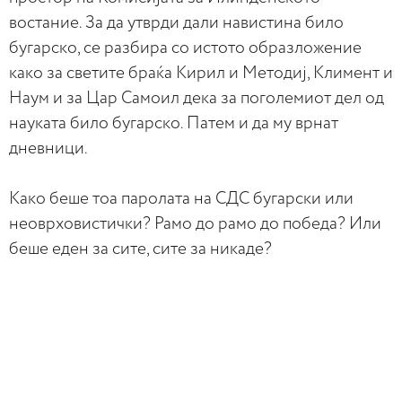
востание. За да утврди дали навистина било
бугарско, се разбира со истото образложение
како за светите браќа Кирил и Методиј, Климент и
Наум и за Цар Самоил дека за поголемиот дел од
науката било бугарско. Патем и да му врнат
дневници.
Како беше тоа паролата на СДС бугарски или
неоврховистички? Рамо до рамо до победа? Или
беше еден за сите, сите за никаде?