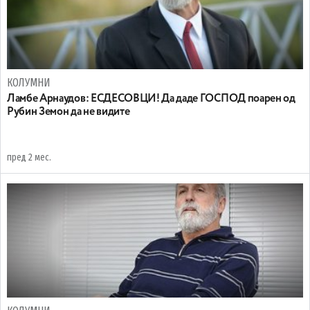
КОЛУМНИ
Ламбе Арнаудов: ЕСДЕСОВЦИ! Да даде ГОСПОД поарен од
Рубин Земон да не видите
пред 2 мес.