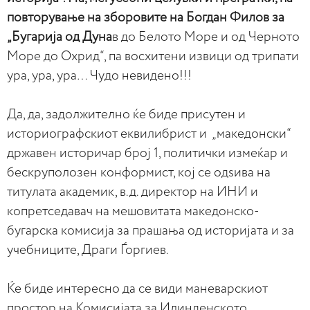
повторување на зборовите на Богдан Филов за
„Бугарија од Дуна
в до Белото Море и од Черното
Море до Охрид“, па восхитени извици од трипати
ура, ура, ура… Чудо невидено!!!
Да, да, задолжително ќе биде присутен и
историографскиот еквилибрист и „македонски“
државен историчар број 1, политички измеќар и
бескруполозен конформист, кој се одѕива на
титулата академик, в.д. директор на ИНИ и
копретседавач на мешовитата македонско-
бугарска комисија за прашања од историјата и за
учебниците, Драги Ѓоргиев.
Ќе биде интересно да се види маневарскиот
простор на Комисијата за Илинденското