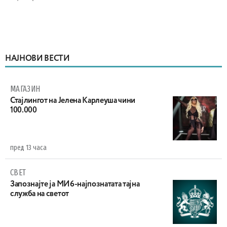
НАЈНОВИ ВЕСТИ
МАГАЗИН
Стајлингот на Јелена Карлеуша чини
100.000
пред 13 часа
СВЕТ
Запознајте ја МИ6-најпознатата тајна
служба на светот