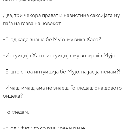
Два, три чекора прават и навистина саксијата му
паѓа на глава на човекот.
-Е, од каде знаше бе Мујо, му вика Хасо?
-Интуиција Хасо, интуиција, му возвраќа Мујо.
-Е, што е тоа интуиција бе Мујо, па јас ја немам?!
-Имаш, имаш, ама не знаеш. Го гледаш она дрвото
ондека?
-Го гледам.
-Е, оди фати го со раширени раце.