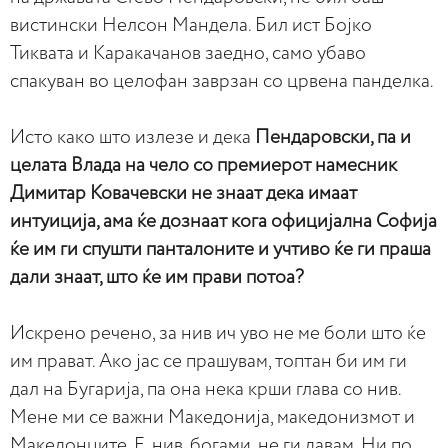
вистински Нелсон Мандела. Бил ист Бојко
Тиквата и Каракачанов заедно, само убаво
спакуван во целофан заврзан со црвена панделка.
Исто како што излезе и дека
Пендаровски, па и
целата Влада на чело со премиерот намесник
Димитар Ковачевски не знаат дека имаат
интуиција, ама ќе дознаат кога официјална Софија
ќе им ги спушти панталоните и учтиво ќе ги праша
дали знаат, што ќе им прави потоа?
Искрено речено, за нив ич уво не ме боли што ќе
им прават. Ако јас се прашувам, топтан би им ги
дал на Бугарија, па она нека крши глава со нив.
Мене ми се важни Македонија, македонизмот и
Македонците. Е, нив, богами, не ги давам. Ни по