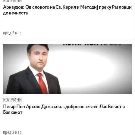
КОЛУМНИ
Арнаудов: Од словото на Св. Кирил и Методиј преку Разловци
до вечноста
пред 2 мес.
КОЛУМНИ
Петар Поп Арсов: Државата… добро осветлен Лас Вегас на
Балканот
пред 2 мес.