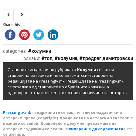
Share this...
categories:
колумни
ознаки:
топ
,
колумна
,
предраг димитровски
Ставовите искажани во рубриката
Колумни
се лични
ставови на авторите и не се автоматски и ставови на
редакцијата на Pressingtv.mk. Редакцијата на Pressingtv.mk
се оградува од ставовите во објавените колумни, а
одговорноста за изнесеното во нив е исклучиво на авторот.
Pressingtv.mk
- содржините се заштитени со издавачки и
авторски права (copyright). Крадењето на авторски текстови е
казниво со закон. Дозволено е делумно превземање на
авторски содржини со ставање
хиперлинк до содржината
што
се цитира.