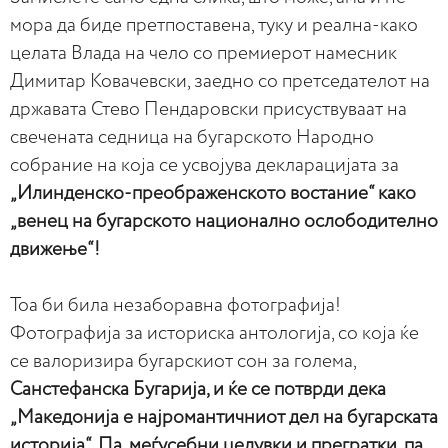
мора да биде претпоставена, туку и реална-како
целата Влада на чело со премиерот намесник
Димитар Ковачевски, заедно со претседателот на
државата Стево Пендаровски присуствуваат на
свечената седница на бугарското Народно
собрание на која се усвојува декларацијата за
„Илинденско-преображенското востание“ како
„венец на бугарското национално ослободително
движење“!
Тоа би била незаборавна фотографија!
Фотографија за историска антологија, со која ќе
се валоризира бугарскиот сон за голема,
Санстефанска Бугарија, и ќе се потврди дека
„Македонија е најромантичниот дел на бугарската
историја“. Па, меѓусебни целувки и прегратки, па