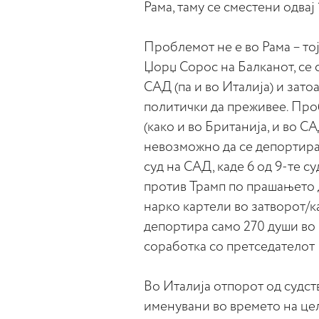
Рама, таму се сместени одвај
Проблемот не е во Рама – тој
Џорџ Сорос на Балканот, се 
САД (па и во Италија) и зато
политички да преживее. Проб
(како и во Британија, и во С
невозможно да се депортира 
суд на САД, каде 6 од 9-те с
против Трамп по прашањето 
нарко картели во затворот/к
депортира само 270 души во 
соработка со претседателот 
Во Италија отпорот од судст
именувани во времето на це