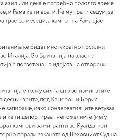
на азил или дека е потребно подолго време
, и Рама ќе ги врати. Ќе му прати седум, за
оа трае со месеци, а кампот на Рама зјае
ританија ќе бидат многукратно посилни
во Италија. Во Британија на власт е
тија е посветена на идејата на отворени
ританија е толку силна што во изминатите
на десничарите, под Камерон и Борис
не запираше, иако конзервативците ветуваа
а и ќе ги депортираат непожелните (меѓу
ворат кампови за мигранти во Руанда, кои
вторно поради заканата од Врховниот Суд на