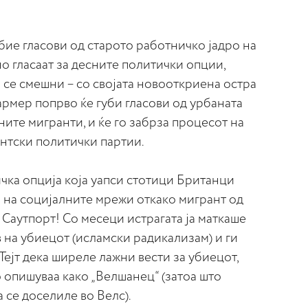
ие гласови од старото работничко јадро на
но гласаат за десните политички опции,
 се смешни – со својата новооткриена остра
рмер попрво ќе губи гласови од урбаната
ните мигранти, и ќе го забрза процесот на
нтски политички партии.
чка опција која уапси стотици Британци
на социјалните мрежи откако мигрант од
 Саутпорт! Со месеци истрагата ја маткаше
в на убиецот (исламски радикализам) и ги
ејт дека ширеле лажни вести за убиецот,
 опишуваа како „Велшанец“ (затоа што
 се доселиле во Велс).