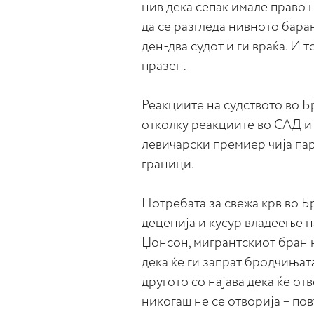
нив дека сепак имале право 
да се разгледа нивното барање
ден-два судот и ги враќа. И т
празен.
Реакциите на судството во Б
отколку реакциите во САД и 
левичарски премиер чија пар
граници.
Потребата за свежа крв во Б
деценија и кусур владеење 
Џонсон, мигрантскиот бран 
дека ќе ги запрат бродчињат
другото со најава дека ќе от
никогаш не се отворија – по