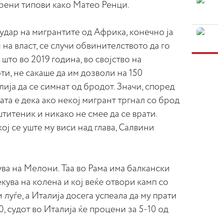
рени типови како Матео Ренци.
а удар на мигрантите од Африка, конечно ја
 на власт, се случи обвинителството да го
 што во 2019 година, во својство на
и, не сакаше да им дозволи на 150
ија да се симнат од бродот. Значи, според
ата е дека ако некој мигрант тргнал со брод
штитеник и никако не смее да се врати.
ој се уште му виси над глава, Салвини
ува на Мелони. Таа во Рама има балкански
кува на колена и кој веќе отвори камп со
 луѓе, а Италија досега успеала да му прати
0, судот во Италија ќе процени за 5-10 од