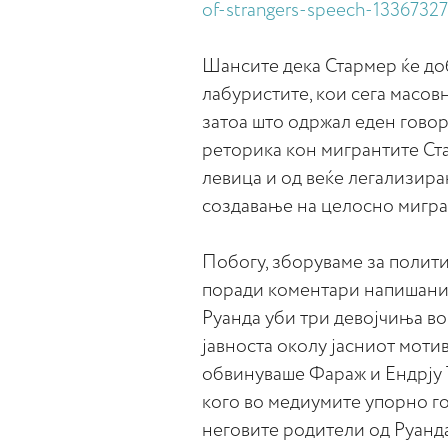
of-strangers-speech-13367327
Шансите дека Стармер ќе доб
лабуристите, кои сега масов
затоа што одржал еден говор
реторика кон мигрантите Ста
левица и од веќе легализира
создавање на целосно мигра
Побогу, зборуваме за полити
поради коментари напишани 
Руанда уби три девојчиња во
јавноста околу јасниот моти
обвинуваше Фараж и Ендрју Т
кого во медиумите упорно го
неговите родители од Руанда