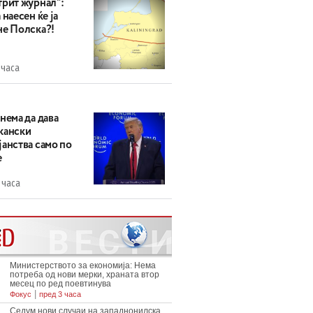
трит журнал“:
 наесен ќе ја
не Полска?!
 часа
нема да дава
кански
анства само по
е
 часа