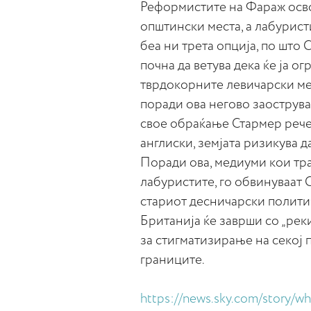
Реформистите на Фараж осво
општински места, а лабурист
беа ни трета опција, по што 
почна да ветува дека ќе ја о
тврдокорните левичарски ме
поради ова негово заострува
свое обраќање Стармер рече
англиски, земјата ризикува д
Поради ова, медиуми кои тра
лабуристите, го обвинуваат 
стариот десничарски полити
Британија ќе заврши со „рек
за стигматизирање на секој 
границите.
https://news.sky.com/story/w