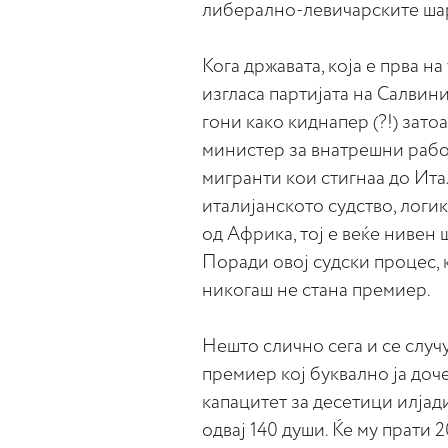
либерално-левичарските ша
Кога државата, која е прва н
изгласа партијата на Салвини
гони како киднапер (?!) затоа
министер за внатрешни работ
мигранти кои стигнаа до Итал
италијанското судство, логик
од Африка, тој е веќе нивен 
Поради овој судски процес, к
никогаш не стана премиер.
Нешто слично сега и се случ
премиер кој буквално ја доче
капацитет за десетици илјади
одвај 140 души. Ќе му прати 2