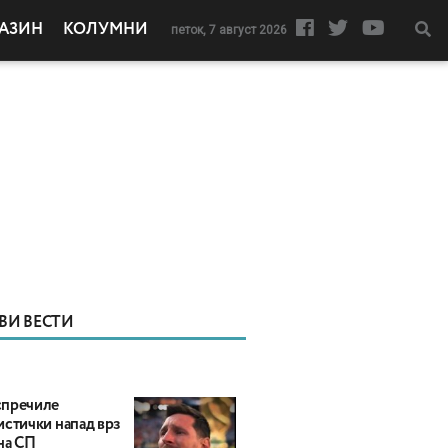
АЗИН
КОЛУМНИ
петок, 7 август 2026
ВИ ВЕСТИ
пречиле
истички напад врз
на СП