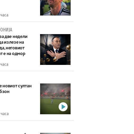
 часа
ОНИЈА
за две недели
а излезе на
да, неговиот
т е на одмор
 часа
е новиот султан
абзон
 часа