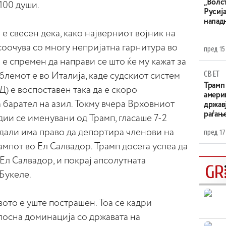
„Волс
 100 души.
Русија
напад
 е свесен дека, како најверниот војник на
соочува со многу непријатна гарнитура во
пред 15
а е спремен да направи се што ќе му кажат за
СВЕТ
лемот е во Италија, каде судскиот систем
Трамп 
АД) е воспоставен така да е скоро
амери
барател на азил. Токму вчера Врховниот
државј
раѓањ
удии се именувани од Трамп, гласаше 7-2
дали има право да депортира членови на
пред 17
ампот во Ел Салвадор. Трамп досега успеа да
Ел Салвадор, и покрај апсолутната
Букеле.
вото е уште пострашен. Тоа се кадри
лосна доминација со државата на