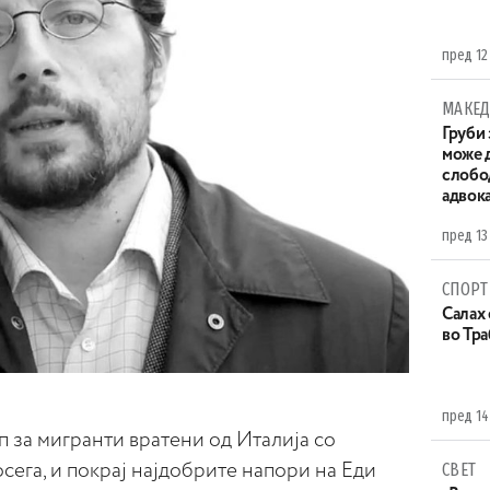
пред 12
МАКЕД
Груби 
може д
слобо
адвока
пред 13
СПОРТ
Салах 
во Тр
пред 14
 за мигранти вратени од Италија со
СВЕТ
осега, и покрај најдобрите напори на Еди