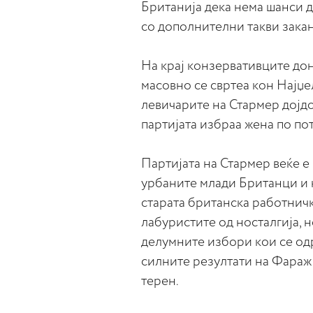
Британија дека нема шанси д
со дополнителни такви закан
На крај конзервативците до
масовно се свртеа кон Најџе
левичарите на Стармер дојдо
партијата избраа жена по по
Партијата на Стармер веќе 
урбаните млади Британци и н
старата британска работничка
лабуристите од носталгија, 
делумните избори кои се одр
силните резултати на Фараж 
терен.