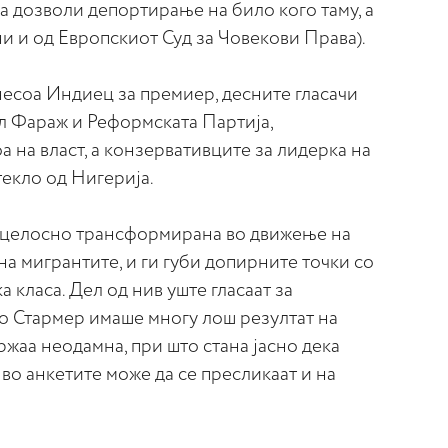
а дозволи депортирање на било кого таму, а
и и од Европскиот Суд за Човекови Права).
несоа Индиец за премиер, десните гласачи
л Фараж и Реформската Партија,
а на власт, а конзервативците за лидерка на
текло од Нигерија.
е целосно трансформирана во движење на
а мигрантите, и ги губи допирните точки со
 класа. Дел од нив уште гласаат за
но Стармер имаше многу лош резултат на
жаа неодамна, при што стана јасно дека
во анкетите може да се пресликаат и на