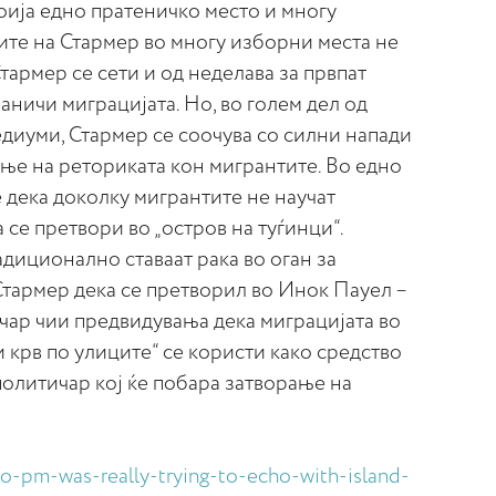
ија едно пратеничко место и многу
ите на Стармер во многу изборни места не
Стармер се сети и од неделава за првпат
граничи миграцијата. Но, во голем дел од
диуми, Стармер се соочува со силни напади
ње на реториката кон мигрантите. Во едно
 дека доколку мигрантите не научат
а се претвори во „остров на туѓинци“.
диционално ставаат рака во оган за
Стармер дека се претворил во Инок Пауел –
чар чии предвидувања дека миграцијата во
и крв по улиците“ се користи како средство
политичар кој ќе побара затворање на
ho-pm-was-really-trying-to-echo-with-island-