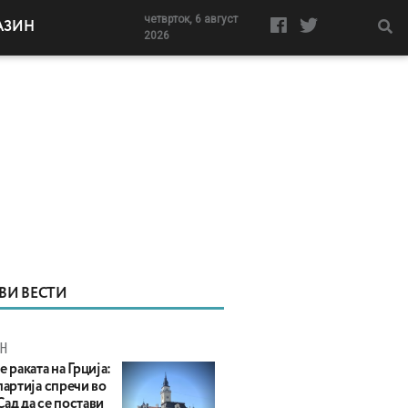
четврток, 6 август
АЗИН
2026
ВИ ВЕСТИ
Н
е раката на Грција:
партија спречи во
ад да се постави