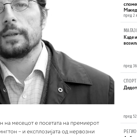
споме
Макед
пред 2 
МАГАЗ
Каде 
возила
пред 36
СПОРТ
Дедот
пред 52
ан на месецот е посетата на премиерот
РЕГИО
нгтон – и експлозијата од нервозни