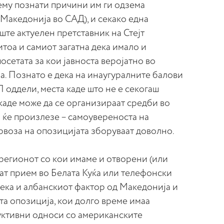
ему познати причини им ги одзема
 Македонија во САД), и секако една
ште актуелен претставник на Стејт
тоа и самиот загатна дека имало и
сетата за кои јавноста веројатно во
. Познато е дека на инаугуралните балови
оддели, места каде што не е секогаш
аде може да се организираат средби во
о ќе произлезе – самоувереноста на
рвоза на опозицијата зборуваат доволно.
регионот со кои имаме и отворени (или
ат прием во Белата Куќа или телефонски
дека и албанскиот фактор од Македонија и
а опозиција, кои долго време имаа
уктивни односи со американските