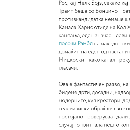
Рос, кај Нелк Бојз, секако ка
Трамп беше со Бонџино – сет
противкандидатка немаше шан
Камала Харис отиде на Кол 
кампања, еден значаен леви
посочи Рамбл
на македонски
домаќин на еден од настани
Мицкоски – како канал преку
гласачи.
Ова е фантастичен развој на
бидеме дрти, досадни, надво
модерните, кул креатори, до
телевизиски обраќања во кои
постојано проверуваат дали 
случајно твитнала нешто кон