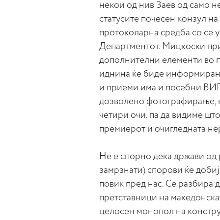
некои од нив Заев од само н
статусите почесен конзул на
протоколарна средба со се у
Департментот. Мицкоски при
дополнителни елементи во по
иднина ќе биде информирана
и приеми има и посебни ВИП 
дозволено фотографирање, к
четири очи, па да видиме шт
премиерот и очигледната не
Не е спорно дека држави од 
замрзнати) спорови ќе добиј
повик пред нас. Се разбира 
претставници на македонскат
целосен монопол на констр