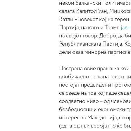
некои балкански политичари
салата Капитол Уан, Мицкос
Ватли – човекот кој на тере
Партија, на кого и Трамп
јавн
на својот говор. Добро, да б
Републиканската Партија. Кој
дели оваа минорна партиска 
Настрана овие прашања кои 
вообичаено не канат светски
постојат предвидени протоко
се сведе на тоа кој каде сед
соодветно ниво – од членови
безбедносни и економски пр
интерес за Македонија, со п
(една од нви веројатно ќе би