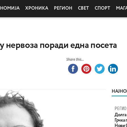
ОНОМИЈА
ХРОНИКА
РЕГИОН
СВЕТ
СПОРТ
МАГ
 нервоза поради една посета
Share this...
НАЈНО
РЕГИО
Долга 
Грчка 
Нови С