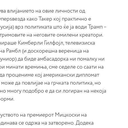
ува влијанието на овие личности од
перѕвезда како Такер кој практично е
сија) врз политиката што ќе ја води Трамп –
стримовите на неговите омилени креатори.
инираше Кимберли Гилфојл, телевизиска
 на Рамбл (и доскорешна вереница на
јуниор) да биде амбасадорка ни помалку ни
кои минати времиња, сме седеле со саати на
а да процениме кој американски дипломат
може да повлијае на грчката политика, но
но многу подобро е да си логиран на некоја
форми.
суството на премиерот Мицкоски на
годинава се одржа на затворено. Додека