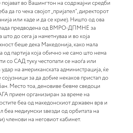
е појават во Вашингтон на содржајни средби
еба да го чека својот „пријател“, директорот
нија или каде и да се крие). Ништо од ова
и Влада предводена од ВМРО-ДПМНЕ за
 што до сега ја наметнуваа и во која
жност беше дека Македонија, како мала
 од партија која обично не само што нема
и со САД туку честопати се наоѓа или
 удар на американската администрација, ќе
е сојузници за да добие некаков пристап до
бан. Место тоа, деновиве бевме сведоци
ГА прием организиран за време на
 гостите беа од македонскиот државен врв и
ел беа медиумски ѕвезди од орбитата на
и) членови на неговиот кабинет.