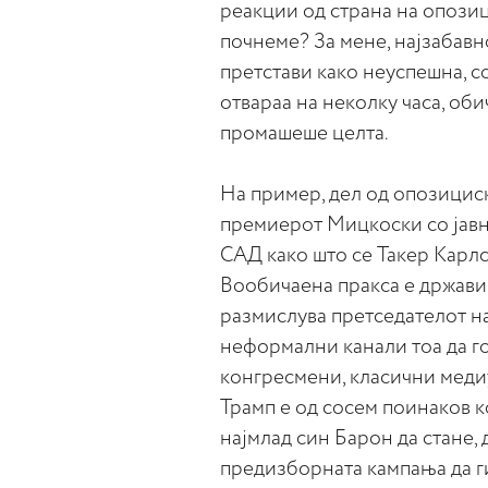
реакции од страна на опозиц
почнеме? За мене, најзабавно
претстави како неуспешна, с
отвараа на неколку часа, оби
промашеше целта.
На пример, дел од опозициск
премиерот Мицкоски со јавн
САД како што се Такер Карл
Вообичаена пракса е држави
размислува претседателот на
неформални канали тоа да г
конгресмени, класични медиу
Трамп е од сосем поинаков к
најмлад син Барон да стане, 
предизборната кампања да ги