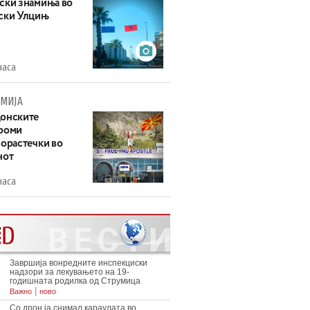
ски знамиња во
ски Улцињ
часа
МИЈА
онските
роми
зорастечки во
нот
часа