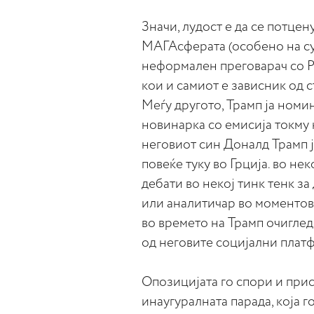
Значи, лудост е да се потцен
МАГАсферата (особено на су
неформален преговарач со Ру
кои и самиот е зависник од 
Меѓу другото, Трамп ја ном
новинарка со емисија токму
неговиот син Доналд Трамп 
повеќе туку во Грција. во не
дебати во некој тинк тенк з
или аналитичар во моментов 
во времето на Трамп очиглед
од неговите социјални плат
Опозицијата го спори и при
инаугуралната парада, која 