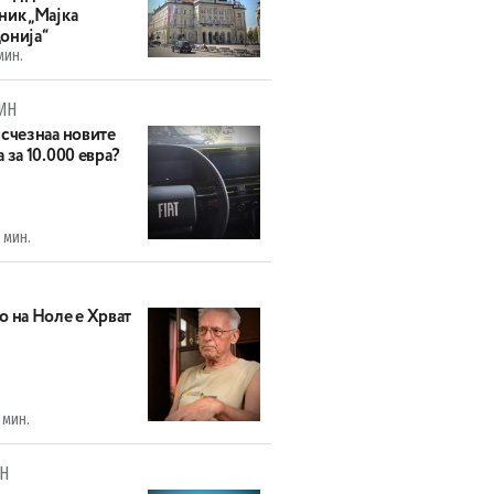
ник „Мајка
онија“
мин.
ИН
исчезнаа новите
 за 10.000 евра?
 мин.
о на Ноле е Хрват
 мин.
Н