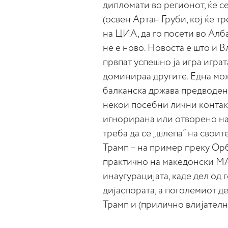
дипломати во регионот, ќе с
(освен Артан Груби, кој ќе тр
на ЦИА, да го посети во Алба
не е ново. Новоста е што 
првпат успешно ја игра играта
доминираа другите. Една мо
балканска држава предводена
некои посебни лични контакт
игнорирана или отворено на
треба да се „шлепа“ на своит
Трамп – на пример преку Ор
практично на македонски МА
инаугурацијата, каде дел од
дијаспората, а поголемиот д
Трамп и (прилично влијателн