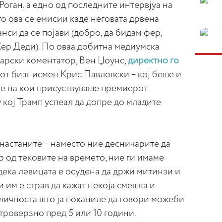
ј Роган, а едно од последните интервјуа на
о ова се емисии каде неговата дрвена
си да се појави (добро, да бидам фер,
Хер Деди). По оваа добитна медиумска
чарски коментатор, Вен Џоунс,
директно го
от бизнисмен Крис Павловски – кој беше и
те на кои присуствуваше премиерот
 кој Трамп успеал да допре до младите
 настаните – наместо ние десничарите да
р од тековите на времето, ние ги имаме
дека левицата е осудена да држи митинзи и
 им е страв да кажат некоја смешка и
личноста што ја поканиле да говори можеби
троверзно пред 5 или 10 години.