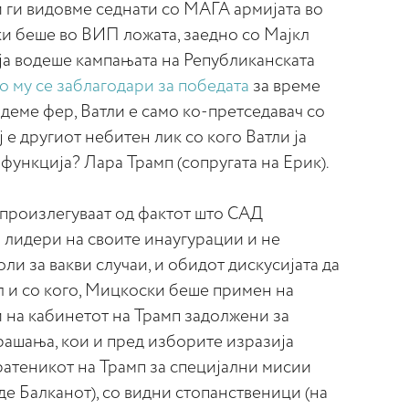
 ги видовме седнати со МАГА армијата во
ки беше во ВИП ложата, заедно со Мајкл
н ја водеше кампањата на Републиканската
о му се заблагодари за победата
за време
идеме фер, Ватли е само ко-претседавач со
 е другиот небитен лик со кого Ватли ја
функција? Лара Трамп (сопругата на Ерик).
произлегуваат од фактот што САД
 лидери на своите инаугурации и не
ли за вакви случаи, и обидот дискусијата да
ел и со кого, Мицкоски беше примен на
 на кабинетот на Трамп задолжени за
ашања, кои и пред изборите изразија
ратеникот на Трамп за специјални мисии
де Балканот), со видни стопанственици (на