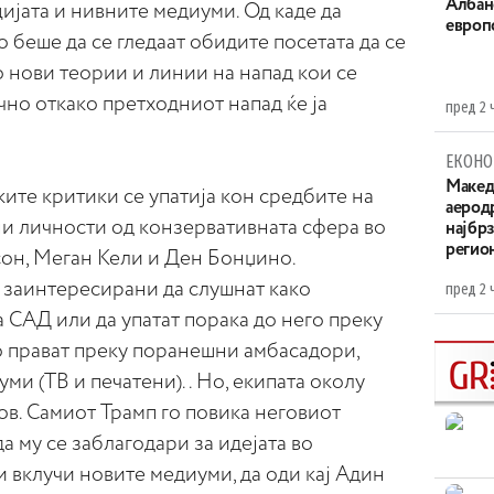
Aлбан
ијата и нивните медиуми. Од каде да
европ
 беше да се гледаат обидите посетата да се
о нови теории и линии на напад кои се
чно откако претходниот напад ќе ја
пред 2 
ЕКОНО
Maкед
ите критики се упатија кон средбите на
аерод
и личности од конзервативната сфера во
најбр
регио
сон, Меган Кели и Ден Бонџино.
 заинтересирани да слушнат како
пред 2 
 САД или да упатат порака до него преку
о прават преку поранешни амбасадори,
ми (ТВ и печатени).. Но, екипата околу
ов. Самиот Трамп го повика неговиот
да му се заблагодари за идејата во
 вклучи новите медиуми, да оди кај Адин